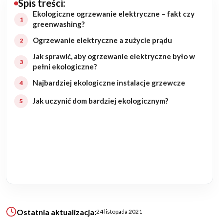
Spis treści:
Ekologiczne ogrzewanie elektryczne – fakt czy
Budowa domu
greenwashing?
Ogrzewanie elektryczne a zużycie prądu
Rezydencje
Jak sprawić, aby ogrzewanie elektryczne było w
Rozbudowa
pełni ekologiczne?
Najbardziej ekologiczne instalacje grzewcze
Remonty
Jak uczynić dom bardziej ekologicznym?
Budynki biurowe
Realizacje
Referencje
Filmy
Ostatnia aktualizacja:
24 listopada 2021
Ogrody