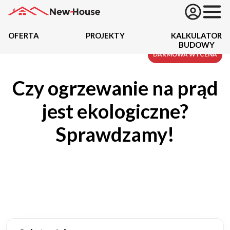
OFERTA
PROJEKTY
KALKULATOR
BUDOWY
Projekty
DARMOWA WYCENA
Czy ogrzewanie na prąd
Oferta
jest ekologiczne?
Działki
Sprawdzamy!
Kredyty
Dokumentacja
20434
Projektów z wyceną
Projekty indywidualne