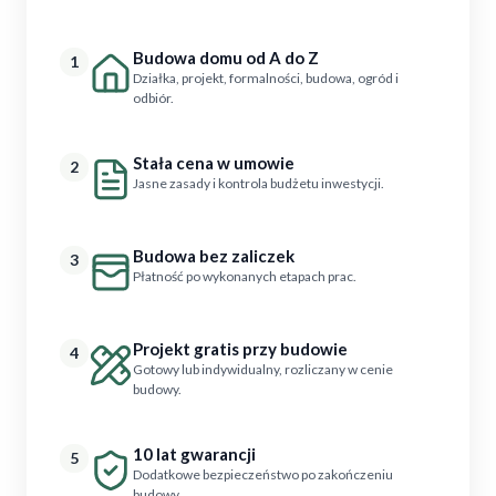
Budowa domu od A do Z
1
Działka, projekt, formalności, budowa, ogród i
odbiór.
Stała cena w umowie
2
Jasne zasady i kontrola budżetu inwestycji.
Budowa bez zaliczek
3
Płatność po wykonanych etapach prac.
Projekt gratis przy budowie
4
Gotowy lub indywidualny, rozliczany w cenie
budowy.
10 lat gwarancji
5
Dodatkowe bezpieczeństwo po zakończeniu
budowy.