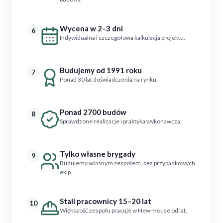
Wycena w 2–3 dni
6
Indywidualna i szczegółowa kalkulacja projektu.
Budujemy od 1991 roku
7
Ponad 30 lat doświadczenia na rynku.
Ponad 2700 budów
8
Sprawdzone realizacje i praktyka wykonawcza.
Tylko własne brygady
9
Budujemy własnym zespołem, bez przypadkowych
ekip.
Stali pracownicy 15–20 lat
10
Większość zespołu pracuje w New-House od lat.