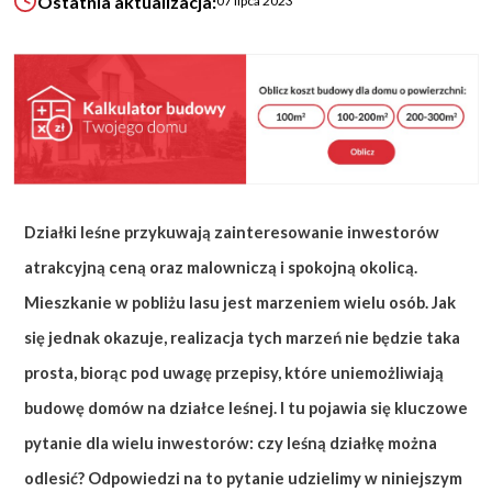
Ostatnia aktualizacja:
07 lipca 2023
KALKULATOR BUDOWY
BLOG
O NAS
KONAKT
ZAPISZ SIĘ
Działki leśne przykuwają zainteresowanie inwestorów
atrakcyjną ceną oraz malowniczą i spokojną okolicą.
Mieszkanie w pobliżu lasu jest marzeniem wielu osób. Jak
się jednak okazuje, realizacja tych marzeń nie będzie taka
prosta, biorąc pod uwagę przepisy, które uniemożliwiają
budowę domów na działce leśnej. I tu pojawia się kluczowe
pytanie dla wielu inwestorów: czy leśną działkę można
odlesić? Odpowiedzi na to pytanie udzielimy w niniejszym