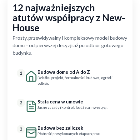
12 najważniejszych
atutów współpracy z New-
House
Prosty, przewidywalny i kompleksowy model budowy
domu – od pierwszej decyzji aż po odbiór gotowego
budynku.
Budowa domu od A do Z
1
Działka, projekt, formalności, budowa, ogród i
odbiór.
Stała cena w umowie
2
Jasne zasady i kontrola budżetu inwestycji.
Budowa bez zaliczek
3
Płatność po wykonanych etapach prac.