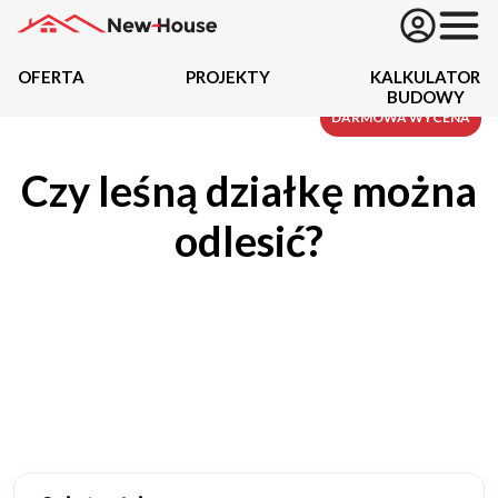
OFERTA
PROJEKTY
KALKULATOR
BUDOWY
Projekty
DARMOWA WYCENA
Czy leśną działkę można
Oferta
odlesić?
Działki
Kredyty
Dokumentacja
20489
Projektów z wyceną
Projekty indywidualne