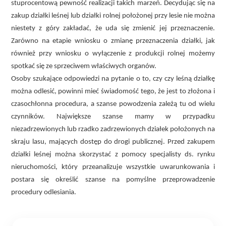
stuprocentową pewność realizacji takich marzeń. Decydując się na
zakup działki leśnej lub działki rolnej położonej przy lesie nie można
niestety z góry zakładać, że uda się zmienić jej przeznaczenie.
Zarówno na etapie wniosku o zmianę przeznaczenia działki, jak
również przy wniosku o wyłączenie z produkcji rolnej możemy
spotkać się ze sprzeciwem właściwych organów.
Osoby szukające odpowiedzi na pytanie o to, czy czy leśną działkę
można odlesić, powinni mieć świadomość tego, że jest to złożona i
czasochłonna procedura, a szanse powodzenia zależą tu od wielu
czynników. Największe szanse mamy w przypadku
niezadrzewionych lub rzadko zadrzewionych działek położonych na
skraju lasu, mających dostęp do drogi publicznej. Przed zakupem
działki leśnej można skorzystać z pomocy specjalisty ds. rynku
nieruchomości, który przeanalizuje wszystkie uwarunkowania i
postara się określić szanse na pomyślne przeprowadzenie
procedury odlesiania.