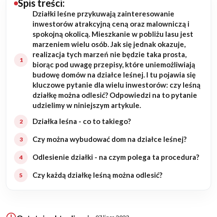
Spis treści:
Działki leśne przykuwają zainteresowanie
Budowa domu
inwestorów atrakcyjną ceną oraz malowniczą i
spokojną okolicą. Mieszkanie w pobliżu lasu jest
Rezydencje
marzeniem wielu osób. Jak się jednak okazuje,
realizacja tych marzeń nie będzie taka prosta,
biorąc pod uwagę przepisy, które uniemożliwiają
Rozbudowa
budowę domów na działce leśnej. I tu pojawia się
kluczowe pytanie dla wielu inwestorów: czy leśną
Remonty
działkę można odlesić? Odpowiedzi na to pytanie
udzielimy w niniejszym artykule.
Budynki biurowe
Działka leśna - co to takiego?
Realizacje
Czy można wybudować dom na działce leśnej?
Odlesienie działki - na czym polega ta procedura?
Referencje
Czy każdą działkę leśną można odlesić?
Filmy
Ogrody