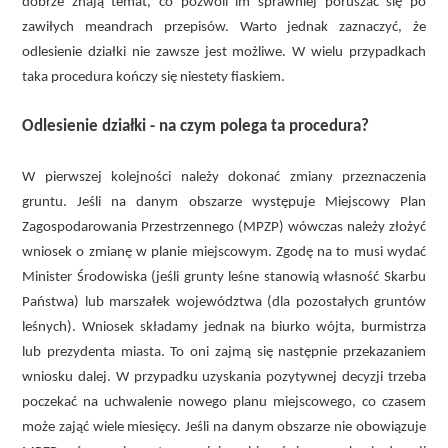
dobrze znają temat, co pozwoli im sprawniej poruszać się po
zawiłych meandrach przepisów. Warto jednak zaznaczyć, że
odlesienie działki nie zawsze jest możliwe. W wielu przypadkach
taka procedura kończy się niestety fiaskiem.
Odlesienie działki - na czym polega ta procedura?
W pierwszej kolejności należy dokonać zmiany przeznaczenia
gruntu. Jeśli na danym obszarze występuje Miejscowy Plan
Zagospodarowania Przestrzennego (MPZP) wówczas należy złożyć
wniosek o zmianę w planie miejscowym. Zgodę na to musi wydać
Minister Środowiska (jeśli grunty leśne stanowią własność Skarbu
Państwa) lub marszałek województwa (dla pozostałych gruntów
leśnych). Wniosek składamy jednak na biurko wójta, burmistrza
lub prezydenta miasta. To oni zajmą się następnie przekazaniem
wniosku dalej. W przypadku uzyskania pozytywnej decyzji trzeba
poczekać na uchwalenie nowego planu miejscowego, co czasem
może zająć wiele miesięcy. Jeśli na danym obszarze nie obowiązuje