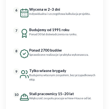
Wycena w 2–3 dni
6
Indywidualna i szczegółowa kalkulacja projektu.
Budujemy od 1991 roku
7
Ponad 30 lat doświadczenia na rynku.
Ponad 2700 budów
8
Sprawdzone realizacje i praktyka wykonawcza.
Tylko własne brygady
9
Budujemy własnym zespołem, bez przypadkowych
ekip.
Stali pracownicy 15–20 lat
10
Większość zespołu pracuje w New-House od lat.