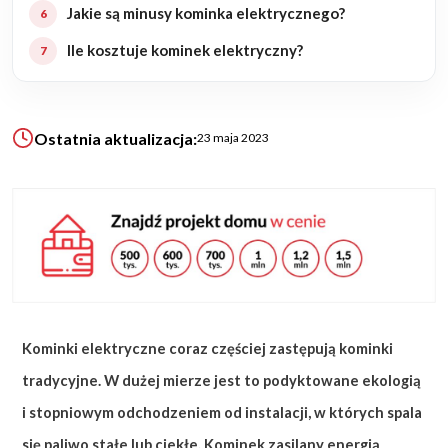
Jakie są minusy kominka elektrycznego?
Ile kosztuje kominek elektryczny?
KALKULATOR BUDOWY
BLOG
O NAS
KONAKT
Ostatnia aktualizacja:
23 maja 2023
ZAPISZ SIĘ
Kominki elektryczne coraz częściej zastępują kominki
tradycyjne. W dużej mierze jest to podyktowane ekologią
i stopniowym odchodzeniem od instalacji, w których spala
się paliwo stałe lub ciekłe. Kominek zasilany energią