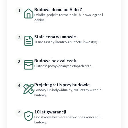
Budowa domu od A do Z
1
Działka, projekt, formalności, budowa, ogród i
odbiór.
Stała cena w umowie
2
Jasne zasady i kontrola budżetu inwestycji.
Budowa bez zaliczek
3
Płatność po wykonanych etapach prac.
Projekt gratis przy budowie
4
Gotowy lub indywidualny, rozliczany w cenie
budowy.
10 lat gwarancji
5
Dodatkowe bezpieczeństwo po zakończeniu
budowy.