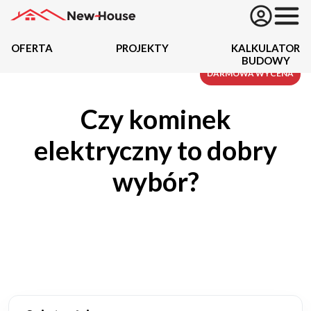
OFERTA
PROJEKTY
KALKULATOR
BUDOWY
Projekty
DARMOWA WYCENA
Czy kominek
Oferta
elektryczny to dobry
Działki
wybór?
Kredyty
Dokumentacja
20434
Projektów z wyceną
Projekty indywidualne