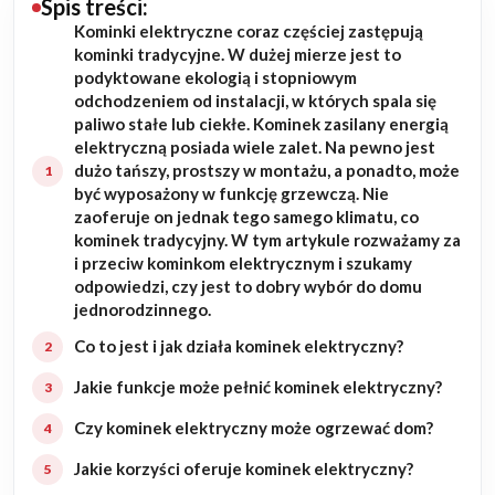
Spis treści:
Kominki elektryczne coraz częściej zastępują
Budowa domu
kominki tradycyjne. W dużej mierze jest to
podyktowane ekologią i stopniowym
Rezydencje
odchodzeniem od instalacji, w których spala się
paliwo stałe lub ciekłe. Kominek zasilany energią
elektryczną posiada wiele zalet. Na pewno jest
Rozbudowa
dużo tańszy, prostszy w montażu, a ponadto, może
być wyposażony w funkcję grzewczą. Nie
Remonty
zaoferuje on jednak tego samego klimatu, co
kominek tradycyjny. W tym artykule rozważamy za
Budynki biurowe
i przeciw kominkom elektrycznym i szukamy
odpowiedzi, czy jest to dobry wybór do domu
jednorodzinnego.
Realizacje
Co to jest i jak działa kominek elektryczny?
Referencje
Jakie funkcje może pełnić kominek elektryczny?
Czy kominek elektryczny może ogrzewać dom?
Filmy
Jakie korzyści oferuje kominek elektryczny?
Ogrody