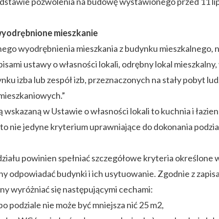
odstawie pozwolenia na budowę wystawionego przed 11 lip
 wyodrębnione mieszkanie
nego wyodrębnienia mieszkania z budynku mieszkalnego, 
zapisami ustawy o własności lokali, odrębny lokal mieszkal
ku izba lub zespół izb, przeznaczonych na stały pobyt lud
 mieszkaniowych.”
 wskazaną w Ustawie o własności lokali to kuchnia i łazie
k to nie jedyne kryterium uprawniające do dokonania podz
ziału powinien spełniać szczegółowe kryteria określone 
y odpowiadać budynki i ich usytuowanie. Zgodnie z zapisa
y wyróżniać się następującymi cechami:
o podziale nie może być mniejsza nić 25 m2,