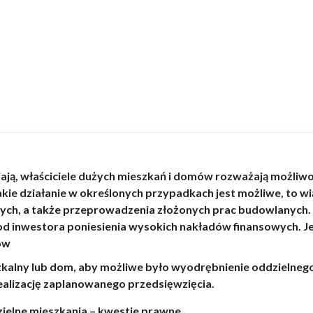
ają, właściciele dużych mieszkań i domów rozważają możliwo
ie działanie w określonych przypadkach jest możliwe, to wią
nych, a także przeprowadzenia złożonych prac budowlanych
 od inwestora poniesienia wysokich nakładów finansowych.
ów
szkalny lub dom, aby możliwe było wyodrębnienie oddzielneg
realizację zaplanowanego przedsięwzięcia.
ielne mieszkania – kwestie prawne