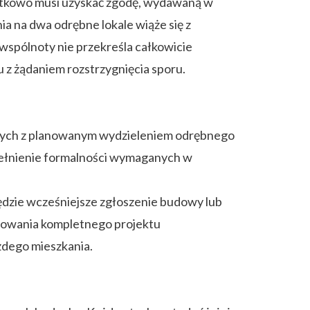
atkowo musi uzyskać zgodę, wydawaną w
a na dwa odrębne lokale wiąże się z
wspólnoty nie przekreśla całkowicie
u z żądaniem rozstrzygnięcia sporu.
zanych z planowanym wydzieleniem odrębnego
spełnienie formalności wymaganych w
ędzie wcześniejsze zgłoszenie budowy lub
towania kompletnego projektu
żdego mieszkania.