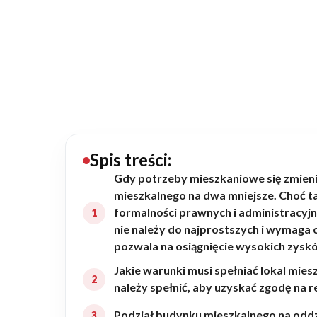
20489
Projektów z wyceną
Projekty indywidualne
Budowa domu
Rezydencje
Spis treści:
Gdy potrzeby mieszkaniowe się zmieni
mieszkalnego na dwa mniejsze. Choć tak
Rozbudowa
formalności prawnych i administracyj
nie należy do najprostszych i wymaga
pozwala na osiągnięcie wysokich zysk
Remonty
Jakie warunki musi spełniać lokal mie
należy spełnić, aby uzyskać zgodę na 
Budynki biurowe
Podział budynku mieszkalnego na oddz