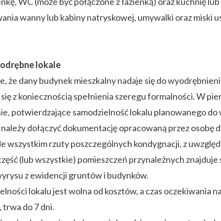
ienkę, WC (może być połączone z łazienką) oraz kuchnię lu
wania wanny lub kabiny natryskowej, umywalki oraz miski u
 odrębne lokale
e, że dany budynek mieszkalny nadaje się do wyodrębnien
 się z koniecznością spełnienia szeregu formalności. W pi
, potwierdzające samodzielność lokalu planowanego do w
 należy dołączyć dokumentację opracowaną przez osobę 
e wszystkim rzuty poszczególnych kondygnacji, z uwzglę
część (lub wszystkie) pomieszczeń przynależnych znajduj
wyrysu z ewidencji gruntów i budynków.
lności lokalu jest wolna od kosztów, a czas oczekiwania 
trwa do 7 dni.