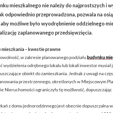
ku mieszkalnego nie należy do najprostszych i 
ak odpowiednio przeprowadzona, pozwala na osią
m, aby możliwe było wyodrębnienie oddzielnego mi
ealizację zaplanowanego przedsięwzięcia.
 mieszkania – kwestie prawne
 dowolność, w zakresie planowanego podziału
budynku mie
wydzielenia odrębnego lokalu lub lokali inwestor musiał j
uszczające obiekt do zamieszkania. Jednak z uwagi na czę
planowania przestrzennego, określonych w Miejscowym Pl
e Nieruchomości ograniczyły tę możliwość, dopuszczając
zkań z domu jednorodzinnego jest obecnie dopuszczalna w