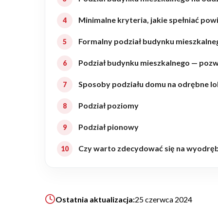
Realizacje
Minimalne kryteria, jakie spełniać p
Formalny podział budynku mieszkalneg
Referencje
Podział budynku mieszkalnego — pozw
Filmy
Sposoby podziału domu na odrębne lo
Podział poziomy
Ogrody
Podział pionowy
Czy warto zdecydować się na wyodręb
KALKULATOR BUDOWY
BLOG
O NAS
KONAKT
Ostatnia aktualizacja:
25 czerwca 2024