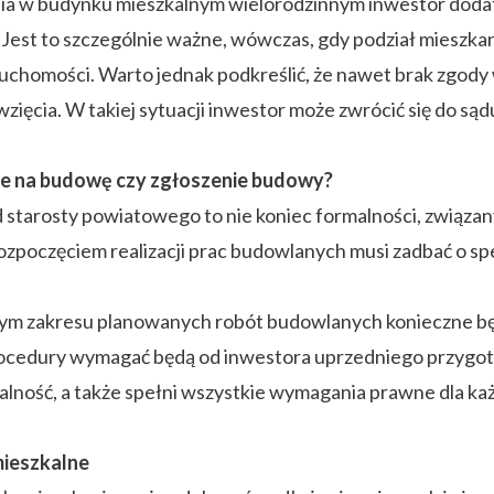
ia w budynku mieszkalnym wielorodzinnym inwestor dod
Jest to szczególnie ważne, wówczas, gdy podział mieszkani
ruchomości. Warto jednak podkreślić, że nawet brak zgody 
zięcia. W takiej sytuacji inwestor może zwrócić się do sąd
e na budowę czy zgłoszenie budowy?
d starosty powiatowego to nie koniec formalności, zwią
rozpoczęciem realizacji prac budowlanych musi zadbać o 
amym zakresu planowanych robót budowlanych konieczne b
procedury wymagać będą od inwestora uprzedniego przygo
alność, a także spełni wszystkie wymagania prawne dla ka
mieszkalne