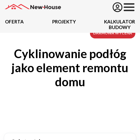
OFERTA
PROJEKTY
KALKULATOR
BUDOWY
Projekty
DARMOWA WYCENA
Cyklinowanie podłóg
Oferta
jako element remontu
Działki
domu
Kredyty
Dokumentacja
20434
Projektów z wyceną
Projekty indywidualne