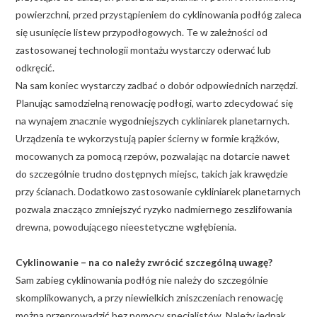
powierzchni, przed przystąpieniem do cyklinowania podłóg zaleca
się usunięcie listew przypodłogowych. Te w zależności od
zastosowanej technologii montażu wystarczy oderwać lub
odkręcić.
Na sam koniec wystarczy zadbać o dobór odpowiednich narzędzi.
Planując samodzielną renowację podłogi, warto zdecydować się
na wynajem znacznie wygodniejszych cykliniarek planetarnych.
Urządzenia te wykorzystują papier ścierny w formie krążków,
mocowanych za pomocą rzepów, pozwalając na dotarcie nawet
do szczególnie trudno dostępnych miejsc, takich jak krawędzie
przy ścianach. Dodatkowo zastosowanie cykliniarek planetarnych
pozwala znacząco zmniejszyć ryzyko nadmiernego zeszlifowania
drewna, powodującego nieestetyczne wgłębienia.
Cyklinowanie – na co należy zwrócić szczególną uwagę?
Sam zabieg cyklinowania podłóg nie należy do szczególnie
skomplikowanych, a przy niewielkich zniszczeniach renowację
można przeprowadzić bez pomocy specjalistów. Należy jednak