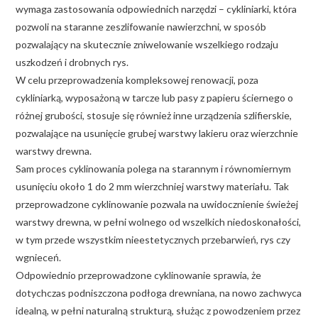
wymaga zastosowania odpowiednich narzędzi – cykliniarki, która
pozwoli na staranne zeszlifowanie nawierzchni, w sposób
pozwalający na skutecznie zniwelowanie wszelkiego rodzaju
uszkodzeń i drobnych rys.
W celu przeprowadzenia kompleksowej renowacji, poza
cykliniarką, wyposażoną w tarcze lub pasy z papieru ściernego o
różnej grubości, stosuje się również inne urządzenia szlifierskie,
pozwalające na usunięcie grubej warstwy lakieru oraz wierzchnie
warstwy drewna.
Sam proces cyklinowania polega na starannym i równomiernym
usunięciu około 1 do 2 mm wierzchniej warstwy materiału. Tak
przeprowadzone cyklinowanie pozwala na uwidocznienie świeżej
warstwy drewna, w pełni wolnego od wszelkich niedoskonałości,
w tym przede wszystkim nieestetycznych przebarwień, rys czy
wgnieceń.
Odpowiednio przeprowadzone cyklinowanie sprawia, że
dotychczas podniszczona podłoga drewniana, na nowo zachwyca
idealną, w pełni naturalną strukturą, służąc z powodzeniem przez