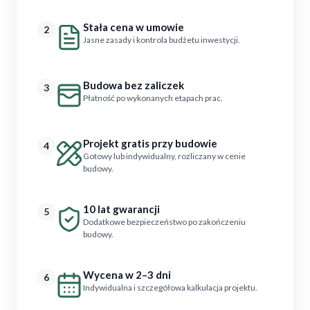
Stała cena w umowie
2
Jasne zasady i kontrola budżetu inwestycji.
Budowa bez zaliczek
3
Płatność po wykonanych etapach prac.
Projekt gratis przy budowie
4
Gotowy lub indywidualny, rozliczany w cenie
budowy.
10 lat gwarancji
5
Dodatkowe bezpieczeństwo po zakończeniu
budowy.
Wycena w 2–3 dni
6
Indywidualna i szczegółowa kalkulacja projektu.