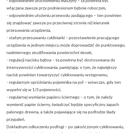
- odpowiednim uruchomieniu maszyny – ta powinna być
włączana zawsze przy podniesionym bębnie roboczym,
- odpowiednim ułożeniu przewodu zasilającego – ten powinien
się znajdować zawsze po przeciwnej stronie niż kierunek
przesuwania urządzenia,
- stałym przesuwaniu cykliniarki – pozostawienie pracującego
urządzenia w jednym miejscu może doprowadzić do punktowego,
nadmiernego zeszlifowania powierzchni desek,
- regulacji nacisku bębna – ta powinna być dostosowana do
intensywności cyklinowania, pamiętając o tym, że największy
nacisk powinien towarzyszyć cyklinowaniu wstępnemu,
- regularnym opróżnianiu pojemnika na pył – wówczas, gdy ten
wypełni się w 1/3 pojemności,
- regularnej wymianie papieru ściernego – o tym, że należy
wymienić papier ścierny, świadczyć będzie specyficzny zapach
palonego drewna, a także pojawiające się na podłodze ślady
przypaleń.
Dokładnym odkurzeniu podłogi – po zakończonym cyklinowaniu,