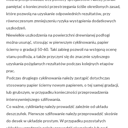
pamiętać o konieczności przestrzegania ściśle określonych zasad,
które pozwolą na uzyskanie odpowiednich rezultatów, przy
równoczesnym zmniejszeniu ryzyka wystąpienia dodatkowych
uszkodzeń.
Niewielkie uszkodzenia na powierzchni drewnianej podłogi
można usunąć, stosując w pierwszym cyklinowaniu, papier
ścierny o gradacji 50-60. Taki zabieg pozwoli na wstępną ocenę
stanu podłoża, a także przyczyni się do znacznie szybszego
uzyskania pożądanych rezultatów podczas kolejnych etapów
prac.
Podczas drugiego cyklinowania należy zastąpić dotychczas
stosowany papier ścierny nowym papierem, o tej samej gradacji,
lub grubszym, w przypadku konieczności przeprowadzenia
intensywniejszego szlifowania.
Co ważne, cykliniarkę należy prowadzić zależnie od układu
deszczułek. Pierwsze szlifowanie należy przeprowadzić skośnie
do desek w układzie prostym. W przypadku pozostałych
układów urządzenie należy prowadzić równolegle lub pod