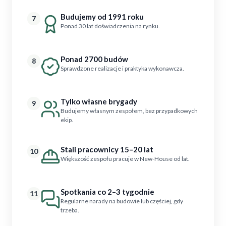
Budujemy od 1991 roku
7
Ponad 30 lat doświadczenia na rynku.
Ponad 2700 budów
8
Sprawdzone realizacje i praktyka wykonawcza.
Tylko własne brygady
9
Budujemy własnym zespołem, bez przypadkowych
ekip.
Stali pracownicy 15–20 lat
10
Większość zespołu pracuje w New-House od lat.
Spotkania co 2–3 tygodnie
11
Regularne narady na budowie lub częściej, gdy
trzeba.