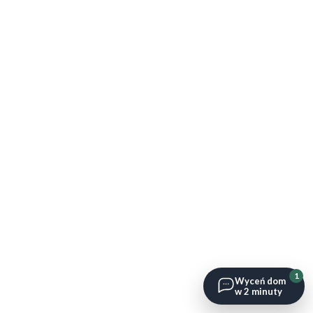
1
Wyceń dom
w 2 minuty