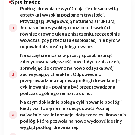
Spis treści:
Podłogi drewniane wyróżniają się niesamowitą
Budowa domu
estetyką i wysokim poziomem trwałości.
Przyciągają uwagę swoją naturalną strukturą.
Rezydencje
Jednak mimo wysokiego poziomu trwałości
również drewno ulega zniszczeniu, szczególnie
wówczas, gdy przez lata eksploatacji nie było w
Rozbudowa
odpowiedni sposób pielęgnowane.
Na szczęście można w prosty sposób usunąć
Remonty
zdecydowaną większość powstałych zniszczeń,
sprawiając, że drewno na nowo odzyska swój
Budynki biurowe
zachwycający charakter. Odpowiednio
przeprowadzona naprawa podłogi drewnianej –
Realizacje
cyklinowanie – powinna być przeprowadzona
podczas ogólnego remontu domu.
Referencje
Na czym dokładnie polega cyklinowanie podłóg i
kiedy warto się na nie zdecydować? Poznaj
najważniejsze informacje, dotyczące cyklinowania
Filmy
podłóg, które pozwolą na nowo wydobyć idealny
wygląd podłogi drewnianej.
Ogrody