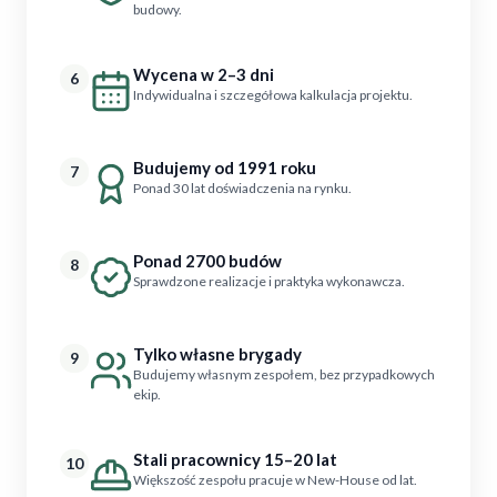
budowy.
Wycena w 2–3 dni
6
Indywidualna i szczegółowa kalkulacja projektu.
Budujemy od 1991 roku
7
Ponad 30 lat doświadczenia na rynku.
Ponad 2700 budów
8
Sprawdzone realizacje i praktyka wykonawcza.
Tylko własne brygady
9
Budujemy własnym zespołem, bez przypadkowych
ekip.
Stali pracownicy 15–20 lat
10
Większość zespołu pracuje w New-House od lat.