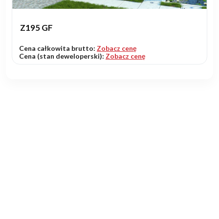
Z195 GF
Cena całkowita brutto:
Zobacz cenę
Cena (stan deweloperski):
Zobacz cenę