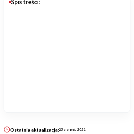
Spis treści:
Budowa domu
Rezydencje
Rozbudowa
Remonty
Budynki biurowe
Realizacje
Referencje
Filmy
Ostatnia aktualizacja:
25 sierpnia 2021
Ogrody