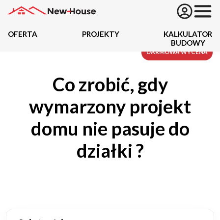
OFERTA
PROJEKTY
KALKULATOR
BUDOWY
Projekty
DARMOWA WYCENA
Co zrobić, gdy
Oferta
wymarzony projekt
Działki
domu nie pasuje do
Kredyty
działki ?
Dokumentacja
20434
Projektów z wyceną
Projekty indywidualne