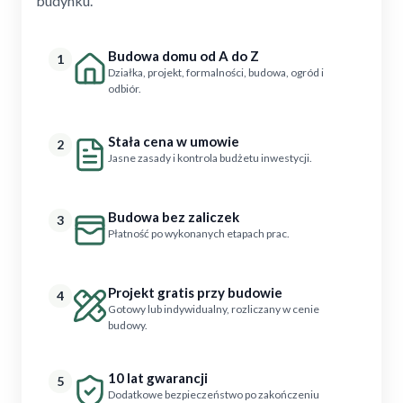
budynku.
Budowa domu od A do Z
1
Działka, projekt, formalności, budowa, ogród i
odbiór.
Stała cena w umowie
2
Jasne zasady i kontrola budżetu inwestycji.
Budowa bez zaliczek
3
Płatność po wykonanych etapach prac.
Projekt gratis przy budowie
4
Gotowy lub indywidualny, rozliczany w cenie
budowy.
10 lat gwarancji
5
Dodatkowe bezpieczeństwo po zakończeniu