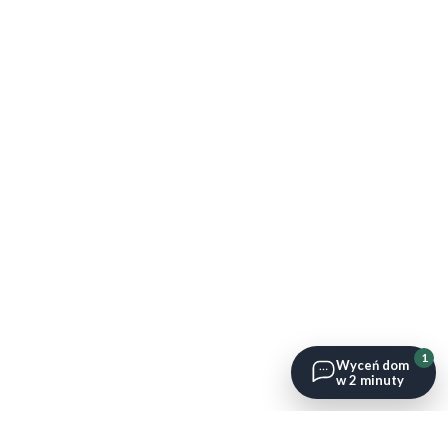
1
Wyceń dom
w 2 minuty