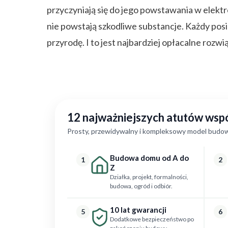
przyczyniają się do jego powstawania w elektr
nie powstają szkodliwe substancje. Każdy po
przyrodę. I to jest najbardziej opłacalne rozwi
12 najważniejszych atutów ws
Prosty, przewidywalny i kompleksowy model budow
Budowa domu od A do
1
2
Z
Działka, projekt, formalności,
budowa, ogród i odbiór.
10 lat gwarancji
5
6
Dodatkowe bezpieczeństwo po