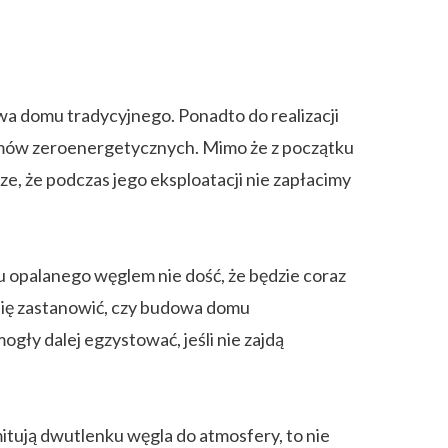
a domu tradycyjnego. Ponadto do realizacji
omów zeroenergetycznych. Mimo że z początku
, że podczas jego eksploatacji nie zapłacimy
u opalanego węglem nie dość, że będzie coraz
 się zastanowić, czy budowa domu
gły dalej egzystować, jeśli nie zajdą
mitują dwutlenku węgla do atmosfery, to nie