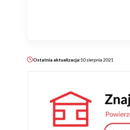
Realizacje
Referencje
Filmy
Ostatnia aktualizacja:
10 sierpnia 2021
Ogrody
KALKULATOR BUDOWY
BLOG
O NAS
KONAKT