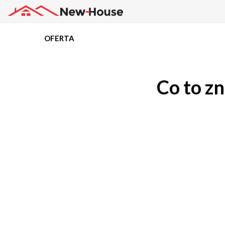
OFERTA
Projekty
Co to z
Oferta
Działki
Kredyty
Dokumentacja