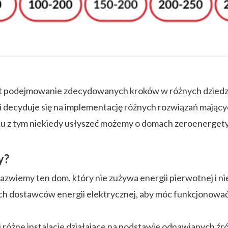
st podejmowanie zdecydowanych kroków w różnych dziedzi
i decyduje się na implementację różnych rozwiązań mają
 z tym niekiedy usłyszeć możemy o domach zeroenergetyc
y?
wiemy ten dom, który nie zużywa energii pierwotnej i ni
ch dostawców energii elektrycznej, aby móc funkcjonować. 
różne instalacje działające na podstawie odnawianych źró