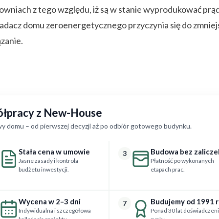
owniach z tego względu, iż są w stanie wyprodukować prąd
siadacz domu zeroenergetycznego przyczynia się do zmnie
ązanie.
półpracy z New-House
y domu – od pierwszej decyzji aż po odbiór gotowego budynku.
Stała cena w umowie
Budowa bez zalicze
3
Jasne zasady i kontrola
Płatność po wykonanych
budżetu inwestycji.
etapach prac.
Wycena w 2–3 dni
Budujemy od 1991 
7
Indywidualna i szczegółowa
Ponad 30 lat doświadczeni