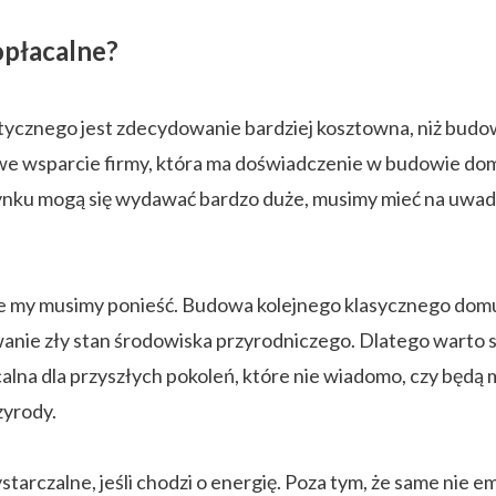
opłacalne?
tycznego jest zdecydowanie bardziej kosztowna, niż budow
owe wsparcie firmy, która ma doświadczenie w budowie d
nku mogą się wydawać bardzo duże, musimy mieć na uwadze
jakie my musimy ponieść. Budowa kolejnego klasycznego dom
dowanie zły stan środowiska przyrodniczego. Dlatego warto
lna dla przyszłych pokoleń, które nie wiadomo, czy będą mo
zyrody.
arczalne, jeśli chodzi o energię. Poza tym, że same nie e