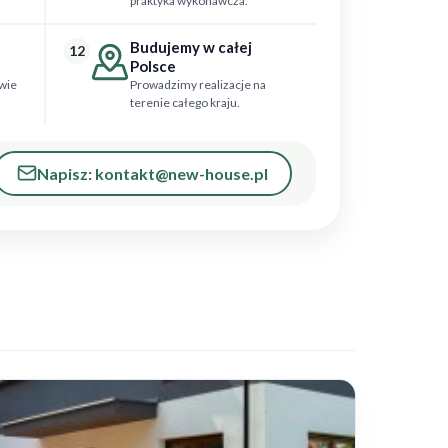
praktyka wykonawcza.
Budujemy w całej
12
Polsce
wie
Prowadzimy realizacje na
terenie całego kraju.
Napisz: kontakt@new-house.pl