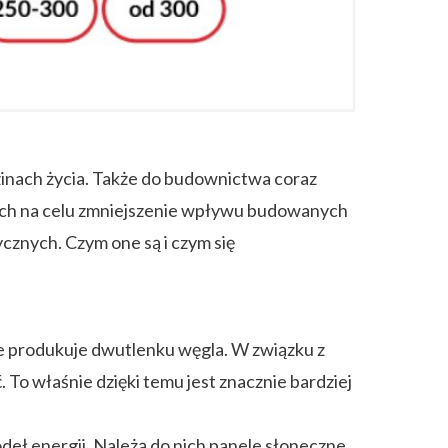
nach życia. Także do budownictwa coraz
cych na celu zmniejszenie wpływu budowanych
znych. Czym one są i czym się
e produkuje dwutlenku węgla. W związku z
To właśnie dzięki temu jest znacznie bardziej
deł energii. Należą do nich panele słoneczne