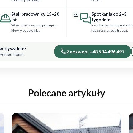
kalkulacja projektu.
rynku.
Stali pracownicy 15–20
Spotkania co 2–3
11
lat
tygodnie
Większość zespołu pracuje w
Regularne narady na budo
New-House od lat.
lub częściej, gdy trzeba.
ewidywalnie?
Zadzwoń: +48 504 496 497
Twojego domu.
Polecane artykuły