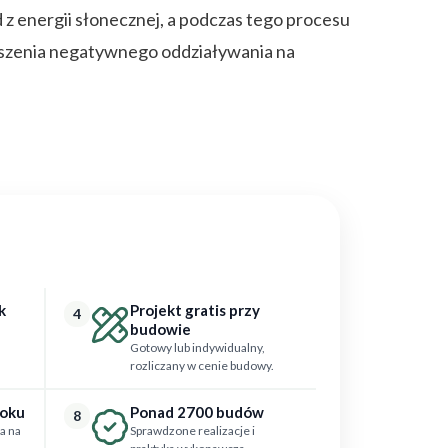
 z energii słonecznej, a podczas tego procesu
jszenia negatywnego oddziaływania na
k
Projekt gratis przy
4
budowie
Gotowy lub indywidualny,
rozliczany w cenie budowy.
roku
Ponad 2700 budów
8
a na
Sprawdzone realizacje i