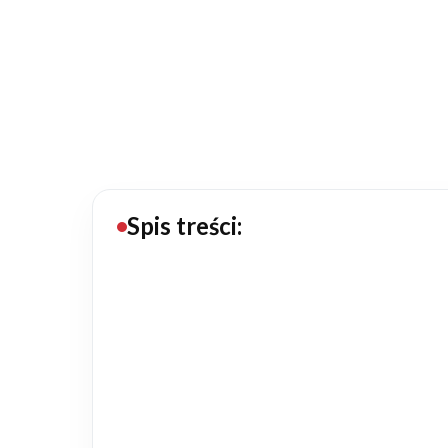
20434
Projektów z wyceną
Projekty indywidualne
Budowa domu
Rezydencje
Spis treści:
Rozbudowa
Remonty
Budynki biurowe