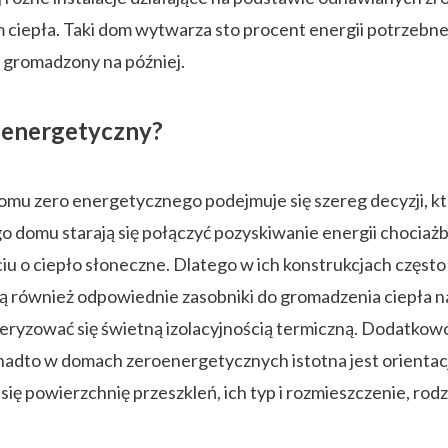
iepła. Taki dom wytwarza sto procent energii potrzebnej
 gromadzony na później.
oenergetyczny?
u zero energetycznego podejmuje się szereg decyzji, któ
o domu starają się połączyć pozyskiwanie energii chociażby
ciu o ciepło słoneczne. Dlatego w ich konstrukcjach częst
ją również odpowiednie zasobniki do gromadzenia ciepła n
ryzować się świetną izolacyjnością termiczną. Dodatkowo
onadto w domach zeroenergetycznych istotna jest orienta
ię powierzchnię przeszkleń, ich typ i rozmieszczenie, rodza