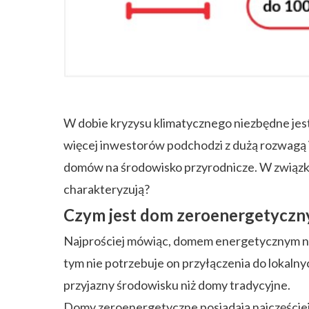
ZAPISZ SIĘ
W dobie kryzysu klimatycznego niezbędne je
więcej inwestorów podchodzi z dużą rozwagą 
domów na środowisko przyrodnicze. W związku
charakteryzują?
Czym jest dom zeroenergetyczn
Najprościej mówiąc, domem energetycznym naz
tym nie potrzebuje on przyłączenia do lokalny
przyjazny środowisku niż domy tradycyjne.
Domy zeroenergetyczne posiadają najczęściej 