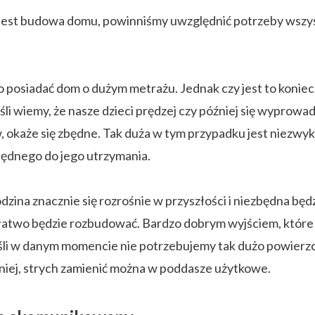
ką jest budowa domu, powinniśmy uwzględnić potrzeby wsz
o posiadać dom o dużym metrażu. Jednak czy jest to konie
eśli wiemy, że nasze dzieci prędzej czy później się wyprow
, okaże się zbędne. Tak duża w tym przypadku jest niezwy
będnego do jego utrzymania.
rodzina znacznie się rozrośnie w przyszłości i niezbędna będ
atwo będzie rozbudować. Bardzo dobrym wyjściem, które 
li w danym momencie nie potrzebujemy tak dużo powierzch
śniej, strych zamienić można w poddasze użytkowe.