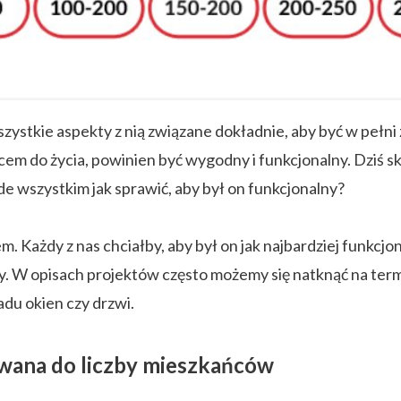
ystkie aspekty z nią związane dokładnie, aby być w pełn
em do życia, powinien być wygodny i funkcjonalny. Dziś sku
de wszystkim jak sprawić, aby był on funkcjonalny?
ażdy z nas chciałby, aby był on jak najbardziej funkcjonal
y. W opisach projektów często możemy się natknąć na term
adu okien czy drzwi.
wana do liczby mieszkańców