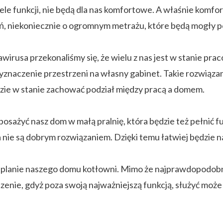
e funkcji, nie będą dla nas komfortowe. A właśnie komfor
, niekoniecznie o ogromnym metrażu, które będą mogły pe
irusa przekonaliśmy się, że wielu z nas jest w stanie p
znaczenie przestrzeni na własny gabinet. Takie rozwiąza
ie w stanie zachować podział między pracą a domem.
posażyć nasz dom w małą pralnię, która będzie też pełnić 
a nie są dobrym rozwiązaniem. Dzięki temu łatwiej będzie n
w planie naszego domu kotłowni. Mimo że najprawdopodo
zenie, gdyż poza swoją najważniejszą funkcją, służyć moż