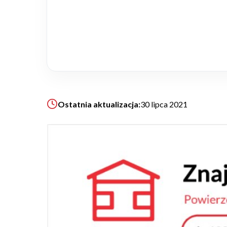
Realizacje
Referencje
Filmy
Ostatnia aktualizacja:
30 lipca 2021
Ogrody
KALKULATOR BUDOWY
BLOG
O NAS
KONAKT