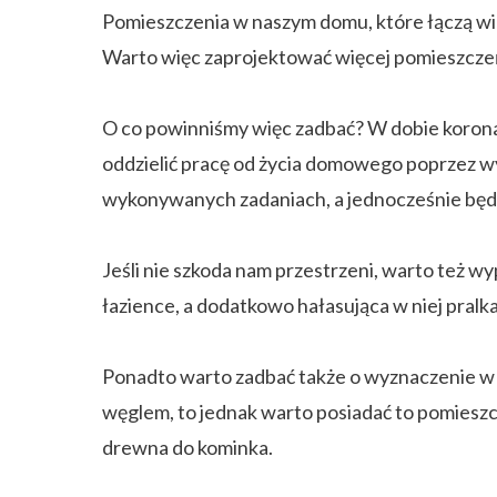
Pomieszczenia w naszym domu, które łączą wiel
Warto więc zaprojektować więcej pomieszczeń
O co powinniśmy więc zadbać? W dobie koronaw
oddzielić pracę od życia domowego poprzez wy
wykonywanych zadaniach, a jednocześnie będz
Jeśli nie szkoda nam przestrzeni, warto też wy
łazience, a dodatkowo hałasująca w niej pralk
Ponadto warto zadbać także o wyznaczenie 
węglem, to jednak warto posiadać to pomieszc
drewna do kominka.