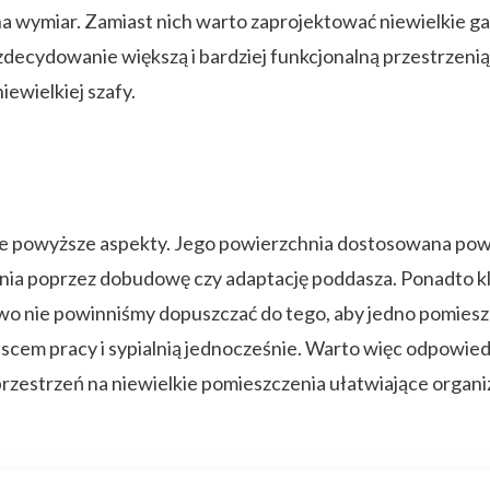
 na wymiar. Zamiast nich warto zaprojektować niewielkie g
 zdecydowanie większą i bardziej funkcjonalną przestrzeni
iewielkiej szafy.
ie powyższe aspekty. Jego powierzchnia dostosowana pow
enia poprzez dobudowę czy adaptację poddasza. Ponadto k
wo nie powinniśmy dopuszczać do tego, aby jedno pomieszcz
scem pracy i sypialnią jednocześnie. Warto więc odpowied
 przestrzeń na niewielkie pomieszczenia ułatwiające organi