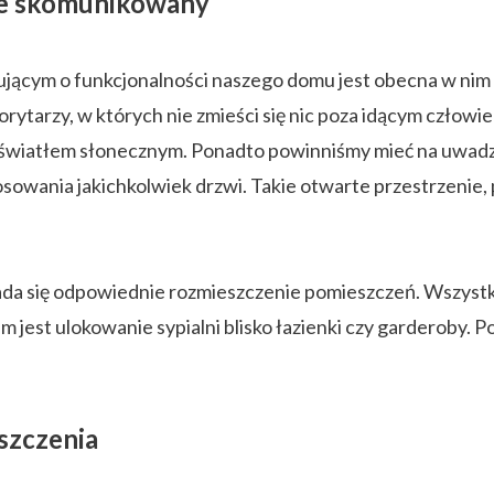
ze skomunikowany
ącym o funkcjonalności naszego domu jest obecna w nim 
orytarzy, w których nie zmieści się nic poza idącym czło
światłem słonecznym. Ponadto powinniśmy mieć na uwadze, ż
osowania jakichkolwiek drzwi. Takie otwarte przestrzenie,
a się odpowiednie rozmieszczenie pomieszczeń. Wszystk
m jest ulokowanie sypialni blisko łazienki czy garderoby.
szczenia