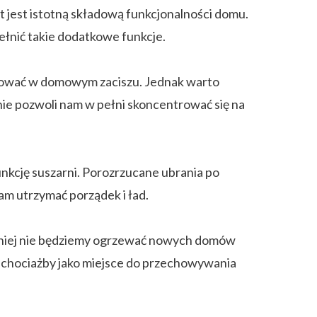
t jest istotną składową funkcjonalności domu.
łnić takie dodatkowe funkcje.
racować w domowym zaciszu. Jednak warto
nie pozwoli nam w pełni skoncentrować się na
funkcję suszarni. Porozrzucane ubrania po
am utrzymać porządek i ład.
bniej nie będziemy ogrzewać nowych domów
e chociażby jako miejsce do przechowywania