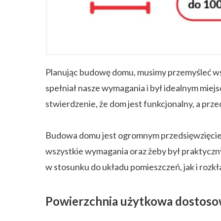
ZAPISZ SIĘ
Planując budowę domu, musimy przemyśleć wsz
spełniał nasze wymagania i był idealnym miejsc
stwierdzenie, że dom jest funkcjonalny, a prze
Budowa domu jest ogromnym przedsięwzięciem. K
wszystkie wymagania oraz żeby był praktyczn
w stosunku do układu pomieszczeń, jak i rozkł
Powierzchnia użytkowa dostoso