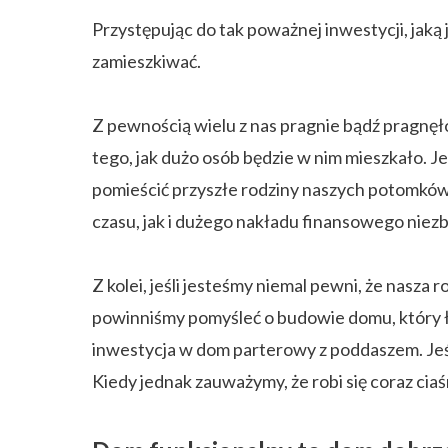
Przystępując do tak poważnej inwestycji, ja
zamieszkiwać.
Z pewnością wielu z nas pragnie bądź pragnęł
tego, jak dużo osób będzie w nim mieszkało. J
pomieścić przyszłe rodziny naszych potomków
czasu, jak i dużego nakładu finansowego niez
Z kolei, jeśli jesteśmy niemal pewni, że nasza 
powinniśmy pomyśleć o budowie domu, który ł
inwestycja w dom parterowy z poddaszem. Jeś
Kiedy jednak zauważymy, że robi się coraz cia