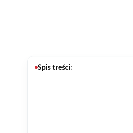
20434
Projektów z wyceną
Projekty indywidualne
Budowa domu
Rezydencje
Spis treści:
Rozbudowa
Remonty
Budynki biurowe