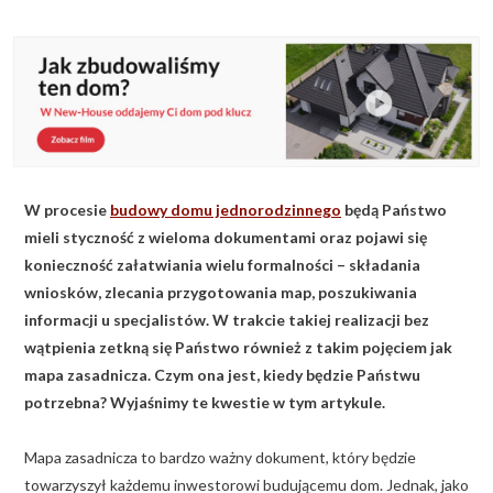
KALKULATOR BUDOWY
BLOG
O NAS
KONAKT
W procesie
budowy domu jednorodzinnego
będą Państwo
ZAPISZ SIĘ
mieli styczność z wieloma dokumentami oraz pojawi się
konieczność załatwiania wielu formalności – składania
wniosków, zlecania przygotowania map, poszukiwania
informacji u specjalistów. W trakcie takiej realizacji bez
wątpienia zetkną się Państwo również z takim pojęciem jak
mapa zasadnicza. Czym ona jest, kiedy będzie Państwu
potrzebna? Wyjaśnimy te kwestie w tym artykule.
Mapa zasadnicza to bardzo ważny dokument, który będzie
towarzyszył każdemu inwestorowi budującemu dom. Jednak, jako