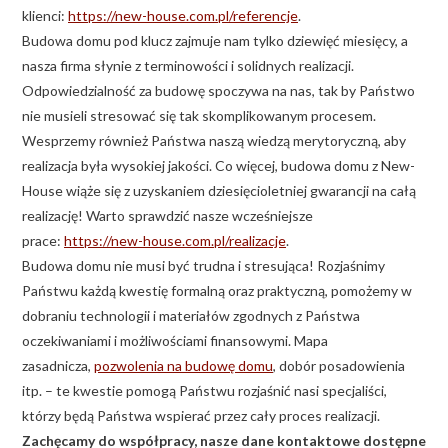
klienci:
https://new-house.com.pl/referencje
.
Budowa domu pod klucz zajmuje nam tylko dziewięć miesięcy, a
nasza firma słynie z terminowości i solidnych realizacji.
Odpowiedzialność za budowę spoczywa na nas, tak by Państwo
nie musieli stresować się tak skomplikowanym procesem.
Wesprzemy również Państwa naszą wiedzą merytoryczną, aby
realizacja była wysokiej jakości. Co więcej, budowa domu z New-
House wiąże się z uzyskaniem dziesięcioletniej gwarancji na całą
realizację! Warto sprawdzić nasze wcześniejsze
prace:
https://new-house.com.pl/realizacje
.
Budowa domu nie musi być trudna i stresująca! Rozjaśnimy
Państwu każdą kwestię formalną oraz praktyczną, pomożemy w
dobraniu technologii i materiałów zgodnych z Państwa
oczekiwaniami i możliwościami finansowymi. Mapa
zasadnicza,
pozwolenia na budowę domu
, dobór posadowienia
itp. – te kwestie pomogą Państwu rozjaśnić nasi specjaliści,
którzy będą Państwa wspierać przez cały proces realizacji.
Zachęcamy do współpracy, nasze dane kontaktowe dostępne