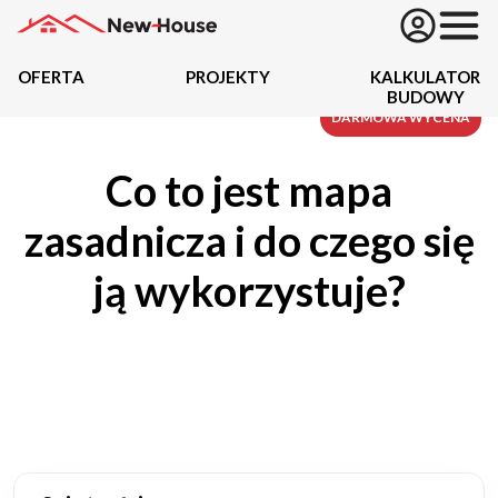
OFERTA
PROJEKTY
KALKULATOR
BUDOWY
Projekty
DARMOWA WYCENA
Co to jest mapa
Oferta
zasadnicza i do czego się
Działki
ją wykorzystuje?
Kredyty
Dokumentacja
20434
Projektów z wyceną
Projekty indywidualne