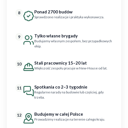
Ponad 2700 budów
8
Sprawdzone realizacje i praktyka wykonawcza.
Tylko własne brygady
9
Budujemy własnym zespołem, bez przypadkowych
ekip.
Stali pracownicy 15–20 lat
10
Większość zespołu pracuje w New-House od lat.
Spotkania co 2–3 tygodnie
11
Regularne narady na budowie lub częściej, gdy
trzeba.
Budujemy w całej Polsce
12
Prowadzimy realizacje na terenie całego kraju.