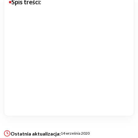
Spis treści:
Budowa domu
Rezydencje
Rozbudowa
Remonty
Budynki biurowe
Realizacje
Referencje
Filmy
Ostatnia aktualizacja:
14 września 2020
Ogrody