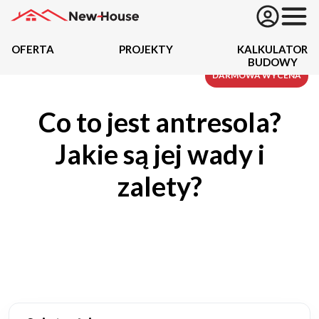
OFERTA
PROJEKTY
KALKULATOR
BUDOWY
Projekty
DARMOWA WYCENA
Co to jest antresola?
Oferta
Jakie są jej wady i
Działki
zalety?
Kredyty
Dokumentacja
20434
Projektów z wyceną
Projekty indywidualne