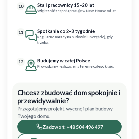
Stali pracownicy 15–20 lat
10
Większość zespołu pracuje w New-House od lat.
Spotkania co 2–3 tygodnie
11
Regularne narady na budowie lub częściej, gdy
trzeba.
Budujemy w całej Polsce
12
Prowadzimy realizacje na terenie całego kraju.
Chcesz zbudować dom spokojnie i
przewidywalnie?
Przygotujemy projekt, wycenę i plan budowy
Twojego domu.
Zadzwoń: +48 504 496 497