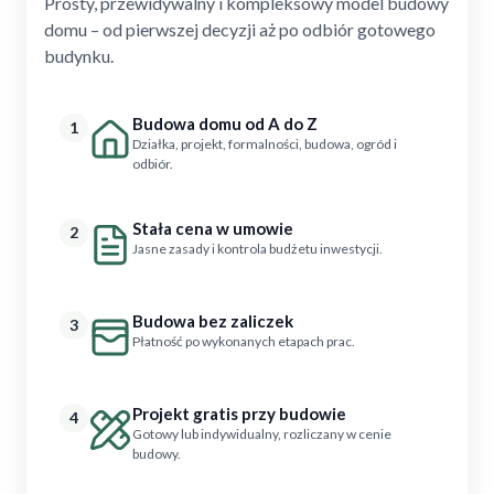
Prosty, przewidywalny i kompleksowy model budowy
domu – od pierwszej decyzji aż po odbiór gotowego
budynku.
Budowa domu od A do Z
1
Działka, projekt, formalności, budowa, ogród i
odbiór.
Stała cena w umowie
2
Jasne zasady i kontrola budżetu inwestycji.
Budowa bez zaliczek
3
Płatność po wykonanych etapach prac.
Projekt gratis przy budowie
4
Gotowy lub indywidualny, rozliczany w cenie
budowy.