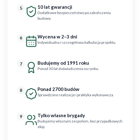
10 lat gwarancji
5
Dodatkowe bezpieczeństwo po zakończeniu
budowy.
Wycena w 2–3 dni
6
Indywidualna i szczegółowa kalkulacja projektu.
Budujemy od 1991 roku
7
Ponad 30 lat doświadczenia na rynku.
Ponad 2700 budów
8
Sprawdzone realizacje i praktyka wykonawcza.
Tylko własne brygady
9
Budujemy własnym zespołem, bez przypadkowych
ekip.