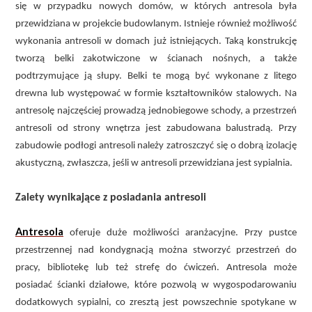
się w przypadku nowych domów, w których antresola była
przewidziana w projekcie budowlanym. Istnieje również możliwość
wykonania antresoli w domach już istniejących. Taką konstrukcję
tworzą belki zakotwiczone w ścianach nośnych, a także
podtrzymujące ją słupy. Belki te mogą być wykonane z litego
drewna lub występować w formie kształtowników stalowych. Na
antresolę najczęściej prowadzą jednobiegowe schody, a przestrzeń
antresoli od strony wnętrza jest zabudowana balustradą. Przy
zabudowie podłogi antresoli należy zatroszczyć się o dobrą izolację
akustyczną, zwłaszcza, jeśli w antresoli przewidziana jest sypialnia.
Zalety wynikające z posiadania antresoli
Antresola
oferuje duże możliwości aranżacyjne. Przy pustce
przestrzennej nad kondygnacją można stworzyć przestrzeń do
pracy, bibliotekę lub też strefę do ćwiczeń. Antresola może
posiadać ścianki działowe, które pozwolą w wygospodarowaniu
dodatkowych sypialni, co zresztą jest powszechnie spotykane w