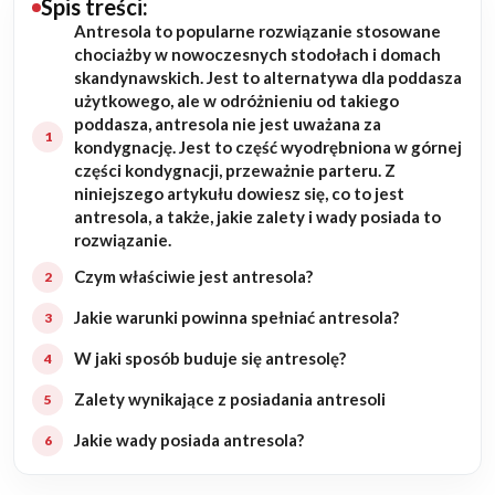
Spis treści:
Antresola to popularne rozwiązanie stosowane
Budowa domu
chociażby w nowoczesnych stodołach i domach
skandynawskich. Jest to alternatywa dla poddasza
Rezydencje
użytkowego, ale w odróżnieniu od takiego
poddasza, antresola nie jest uważana za
kondygnację. Jest to część wyodrębniona w górnej
Rozbudowa
części kondygnacji, przeważnie parteru. Z
niniejszego artykułu dowiesz się, co to jest
Remonty
antresola, a także, jakie zalety i wady posiada to
rozwiązanie.
Budynki biurowe
Czym właściwie jest antresola?
Realizacje
Jakie warunki powinna spełniać antresola?
W jaki sposób buduje się antresolę?
Referencje
Zalety wynikające z posiadania antresoli
Filmy
Jakie wady posiada antresola?
Ogrody