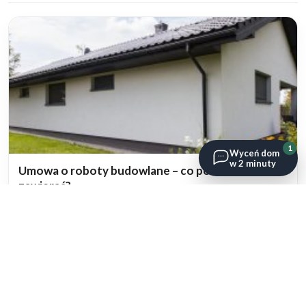
1
Wyceń dom
w 2 minuty
Umowa o roboty budowlane – co powinna
zawierać?
04 listopada 2022