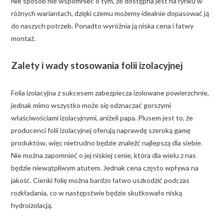
Nie sposób nie wspomnieć o tym, że dostępna jest na rynku w
różnych wariantach, dzięki czemu możemy idealnie dopasować ją
do naszych potrzeb. Ponadto wyróżnia ją niska cena i łatwy
montaż.
Zalety i wady stosowania folii izolacyjnej
Folia izolacyjna z sukcesem zabezpiecza izolowane powierzchnie,
jednak mimo wszystko może się odznaczać gorszymi
właściwościami izolacyjnymi, aniżeli papa. Plusem jest to, że
producenci folii izolacyjnej oferują naprawdę szeroką gamę
produktów, więc nietrudno będzie znaleźć najlepszą dla siebie.
Nie można zapomnieć o jej niskiej cenie, która dla wielu z nas
będzie niewątpliwym atutem. Jednak cena często wpływa na
jakość. Cienki folię można bardzo łatwo uszkodzić podczas
rozkładania, co w następstwie będzie skutkowało niską
hydroizolacją.