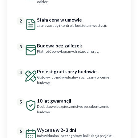
odbiór.
Stała cena w umowie
2
Jasne zasady i kontrola budżetu inwestycji.
Budowa bez zaliczek
3
Płatność po wykonanych etapach prac.
Projekt gratis przy budowie
4
Gotowy lub indywidualny, rozliczany w cenie
budowy.
10 lat gwarancji
5
Dodatkowe bezpieczeństwo po zakończeniu
budowy.
Wycena w 2–3 dni
6
Indywidualna i szczegółowa kalkulacja projektu.