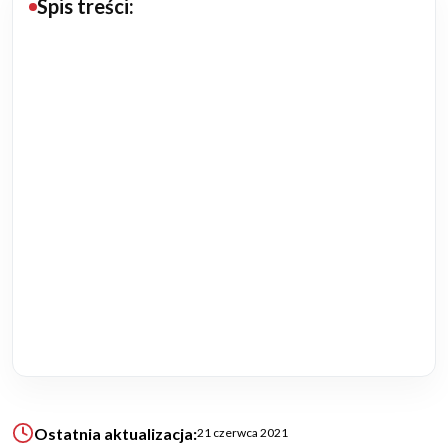
Spis treści:
Budowa domu
Rezydencje
Rozbudowa
Remonty
Budynki biurowe
Realizacje
Referencje
Filmy
Ostatnia aktualizacja:
21 czerwca 2021
Ogrody