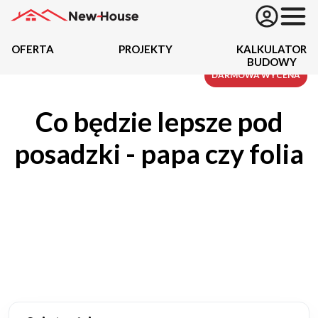
OFERTA
PROJEKTY
KALKULATOR
BUDOWY
Projekty
DARMOWA WYCENA
Co będzie lepsze pod
Oferta
posadzki - papa czy folia
Działki
Kredyty
Dokumentacja
20434
Projektów z wyceną
Projekty indywidualne