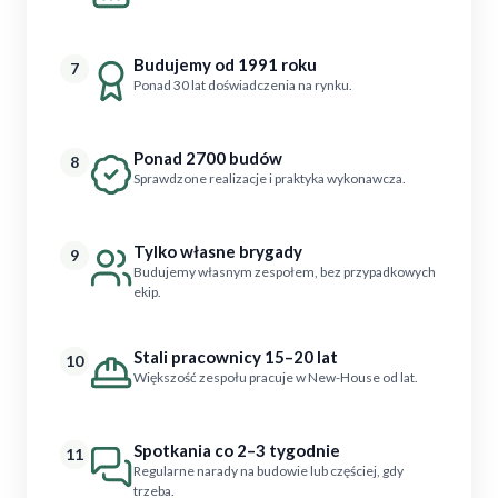
Budujemy od 1991 roku
7
Ponad 30 lat doświadczenia na rynku.
Ponad 2700 budów
8
Sprawdzone realizacje i praktyka wykonawcza.
Tylko własne brygady
9
Budujemy własnym zespołem, bez przypadkowych
ekip.
Stali pracownicy 15–20 lat
10
Większość zespołu pracuje w New-House od lat.
Spotkania co 2–3 tygodnie
11
Regularne narady na budowie lub częściej, gdy
trzeba.