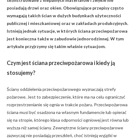
skonstruowane z niepalnych materiałów i zwykle nie
posiadają drzwi oraz okien. Obowiązujące przepisy często
wymagają takich ścian w dużych budynkach użyteczności
publicznej i mieszkaniowej oraz w zakładach produkcyjnych.
Istnieją jednak sytuacje, w których ściana przeciwpożarowa
jest konieczna także w zabudowie jednorodzinnej. W tym
artykule przyjrzymy się takim właśnie sytuacjom.
Czym jest ściana przeciwpożarowa i kiedy ją
stosujemy?
Ściany oddzielenia przeciwpożarowego wyznaczają strefy
pożarowe. Jest to zabezpieczenie, które ma na celu ograniczyć
rozprzestrzenianie się ognia w trakcie pożaru. Przeciwpożarowa
ściana musi być osadzona na własnym fundamencie lub opierać
się na stropie, którego klasa odporności ogniowej jest równa lub
wyższa niż samej ściany. Zewnętrzne ściany przeciwpożarowe
zazwyczaj nie posiadają przeszkleń, choć istnieją wyjątki w