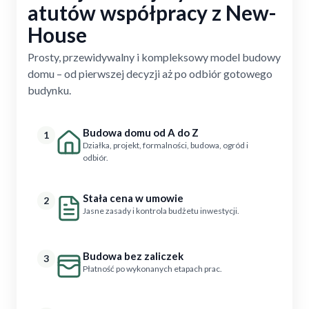
atutów współpracy z New-
House
Prosty, przewidywalny i kompleksowy model budowy
domu – od pierwszej decyzji aż po odbiór gotowego
budynku.
Budowa domu od A do Z
1
Działka, projekt, formalności, budowa, ogród i
odbiór.
Stała cena w umowie
2
Jasne zasady i kontrola budżetu inwestycji.
Budowa bez zaliczek
3
Płatność po wykonanych etapach prac.