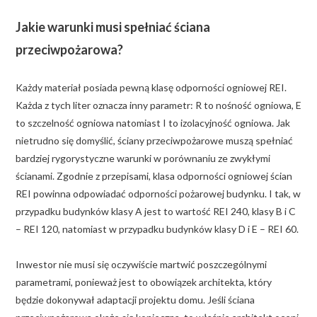
Jakie warunki musi spełniać ściana
przeciwpożarowa?
Każdy materiał posiada pewną klasę odporności ogniowej REI.
Każda z tych liter oznacza inny parametr: R to nośność ogniowa, E
to szczelność ogniowa natomiast I to izolacyjność ogniowa. Jak
nietrudno się domyślić, ściany przeciwpożarowe muszą spełniać
bardziej rygorystyczne warunki w porównaniu ze zwykłymi
ścianami. Zgodnie z przepisami, klasa odporności ogniowej ścian
REI powinna odpowiadać odporności pożarowej budynku. I tak, w
przypadku budynków klasy A jest to wartość REI 240, klasy B i C
– REI 120, natomiast w przypadku budynków klasy D i E – REI 60.
Inwestor nie musi się oczywiście martwić poszczególnymi
parametrami, ponieważ jest to obowiązek architekta, który
będzie dokonywał adaptacji projektu domu. Jeśli ściana