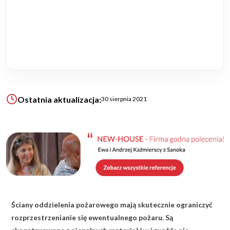
KALKULATOR BUDOWY
BLOG
O NAS
KONAKT
Ostatnia aktualizacja:
30 sierpnia 2021
ZAPISZ SIĘ
Ściany oddzielenia pożarowego mają skutecznie ograniczyć
rozprzestrzenianie się ewentualnego pożaru. Są