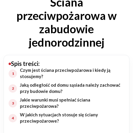
Ściana
Budowa domu
przeciwpożarowa w
Rezydencje
zabudowie
jednorodzinnej
Rozbudowa
Remonty
Spis treści:
Budynki biurowe
Czym jest ściana przeciwpożarowa i kiedy ją
stosujemy?
Jaką odległość od domu sąsiada należy zachować
Realizacje
przy budowie domu?
Jakie warunki musi spełniać ściana
Referencje
przeciwpożarowa?
W jakich sytuacjach stosuje się ściany
Filmy
przeciwpożarowe?
Ogrody