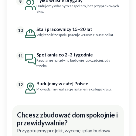
Tylko własne brygady
9
Budujemy własnym zespołem, bez przypadkowych
ekip.
Stali pracownicy 15–20 lat
10
Większość zespołu pracuje w New-House od lat.
Spotkania co 2–3 tygodnie
11
Regularne narady na budowie lub częściej, gdy
trzeba.
Budujemy w całej Polsce
12
Prowadzimy realizacje na terenie całego kraju.
Chcesz zbudować dom spokojnie i
przewidywalnie?
Przygotujemy projekt, wycenę i plan budowy