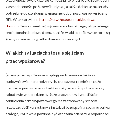
przeciwpożarowa okaże się konieczna, to właśnie architekt oceni
klasę odporności pożarowej budynku, a także dobierze materiały
potrzebne do uzyskania wymaganej odporności ogniowej ściany
REI. W tym artykule:
https://new-house.com.pl/budowa-
domu
możesz dowiedzieć się więcej na temat tego, jak przebiega
profesjonalna budowa domu, a także w jaki sposób wznoszone są
ściany nośne w przypadku domów murowanych.
W jakich sytuacjach stosuje się ściany
przeciwpożarowe?
Ściany przeciwpożarowe znajdują zastosowanie także w
budownictwie jednorodzinnych, chociaż ma to miejsce dużo
rzadziej w porównaniu z obiektami użyteczności publicznej czy
zabudowie wielorodzinnej. Duże znaczenie w kwestii ścian
oddzielenia przeciwpożarowego ma zastosowany system
grzewczy. Jeśli korzystamy z instalacji bazującej na spalaniu paliwa
stałego, kotłownia powinna być otoczona ścianami o odporności