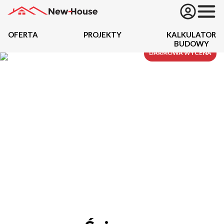
OFERTA
PROJEKTY
KALKULATOR
BUDOWY
Projekty
DARMOWA WYCENA
Oferta
Działki
Kredyty
Dokumentacja
20434
Projektów z wyceną
Projekty indywidualne