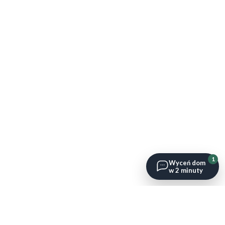
1
Wyceń dom
w 2 minuty