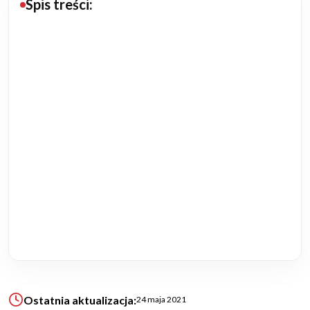
Spis treści:
Budowa domu
Rezydencje
Rozbudowa
Remonty
Budynki biurowe
Realizacje
Referencje
Filmy
Ostatnia aktualizacja:
24 maja 2021
Ogrody