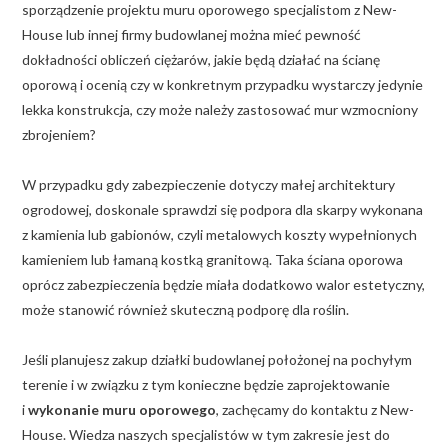
sporządzenie projektu muru oporowego specjalistom z New-
House lub innej firmy budowlanej można mieć pewność
dokładności obliczeń ciężarów, jakie będą działać na ścianę
oporową i ocenią czy w konkretnym przypadku wystarczy jedynie
lekka konstrukcja, czy może należy zastosować mur wzmocniony
zbrojeniem?
W przypadku gdy zabezpieczenie dotyczy małej architektury
ogrodowej, doskonale sprawdzi się podpora dla skarpy wykonana
z kamienia lub gabionów, czyli metalowych koszty wypełnionych
kamieniem lub łamaną kostką granitową. Taka ściana oporowa
oprócz zabezpieczenia będzie miała dodatkowo walor estetyczny,
może stanowić również skuteczną podporę dla roślin.
Jeśli planujesz zakup działki budowlanej położonej na pochyłym
terenie i w związku z tym konieczne będzie zaprojektowanie
i
wykonanie muru oporowego
, zachęcamy do kontaktu z New-
House. Wiedza naszych specjalistów w tym zakresie jest do