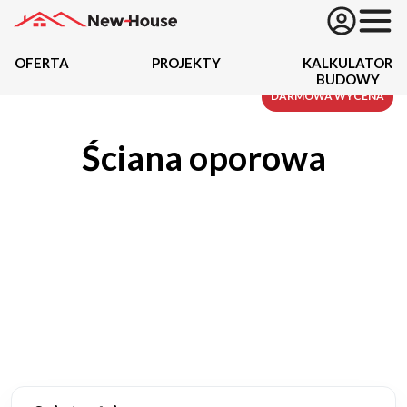
OFERTA
PROJEKTY
KALKULATOR
BUDOWY
Projekty
DARMOWA WYCENA
Ściana oporowa
Oferta
Działki
Kredyty
Dokumentacja
20434
Projektów z wyceną
Projekty indywidualne