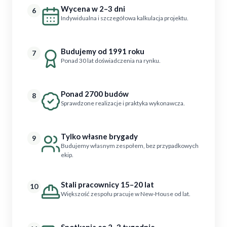
Wycena w 2–3 dni
6
Indywidualna i szczegółowa kalkulacja projektu.
Budujemy od 1991 roku
7
Ponad 30 lat doświadczenia na rynku.
Ponad 2700 budów
8
Sprawdzone realizacje i praktyka wykonawcza.
Tylko własne brygady
9
Budujemy własnym zespołem, bez przypadkowych
ekip.
Stali pracownicy 15–20 lat
10
Większość zespołu pracuje w New-House od lat.
Spotkania co 2–3 tygodnie