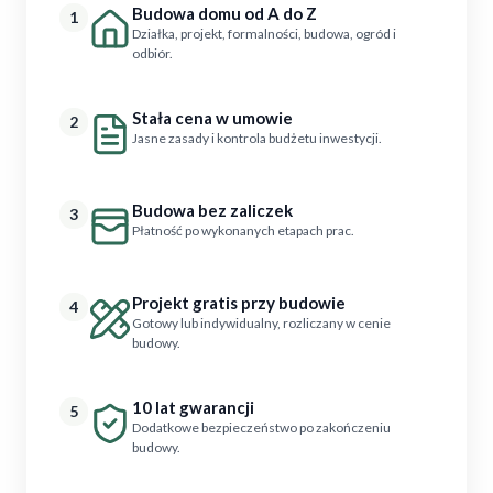
Budowa domu od A do Z
1
Działka, projekt, formalności, budowa, ogród i
odbiór.
Stała cena w umowie
2
Jasne zasady i kontrola budżetu inwestycji.
Budowa bez zaliczek
3
Płatność po wykonanych etapach prac.
Projekt gratis przy budowie
4
Gotowy lub indywidualny, rozliczany w cenie
budowy.
10 lat gwarancji
5
Dodatkowe bezpieczeństwo po zakończeniu
budowy.