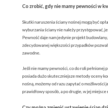
Co zrobić, gdy nie mamy pewności w kwe
Skutki naruszenia ściany nośnej mogą być opł
wyburzania ściany nie należy przystępować, j
Pewność daje nam jedynie projekt budowlany,
zdecydowanej większości przypadków pozwalaj
zawodne.
Jeśli nie mamy pewności, co do roli pełnione
posiada dużo skuteczniejsze metody oceny kons
nośną, możemy od razu zapytać o możliwości je
prawidłowy sposób, a po drugie, w jej miejsc
Czy można zmienić ustawienie ścian dz