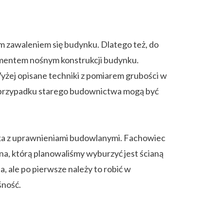
m zawaleniem się budynku. Dlatego też, do
lementem nośnym konstrukcji budynku.
yżej opisane techniki z pomiarem grubości w
w przypadku starego budownictwa mogą być
nika z uprawnieniami budowlanymi. Fachowiec
ana, którą planowaliśmy wyburzyć jest ścianą
, ale po pierwsze należy to robić w
śność.