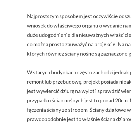
Najprostszym sposobem jest oczywiście odsz
wniosek do właściwego organu o wydanie nam
duże udogodnienie dla nieuważnych właściciel
co można prosto zauważyć na projekcie. Na na
których również ściany nośne są zaznaczone g
W starych budynkach często zachodzi jednak 
remont lub przebudowę, projekt posiada nieak
jest wywiercić dziurę na wylot i sprawdzić w
przypadku ścian nośnych jest to ponad 20cm.
łączenia ściany ze stropem. Ściany działowe w
prawdopodobnie jest to właśnie ściana działo