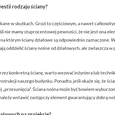
stii rodzaju ściany?
akane w skutkach. Grozi to częściowym, a nawet całkowity
eśli nie mamy stuprocentowej pewności, że nie jest ona e
 na którym ściany działowe są odpowiednio zaznaczone. W
ą oddzielić ściany nośne od działowych, ale zwłaszcza 
j przez konkretną ścianę, warto wezwać inżyniera lub tech
trukcji naszego budynku. Ponadto, jeśli okaże się, że ści
j „przesunięcia”. Ściana nośna może być bowiem wyburzona
e należy wstawić zastępczy element gwarantujący dobrą no
iałowych na projekcie?