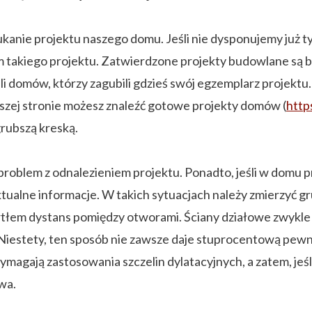
ukanie projektu naszego domu. Jeśli nie dysponujemy ju
 takiego projektu. Zatwierdzone projekty budowlane są
i domów, którzy zagubili gdzieś swój egzemplarz projektu.
szej stronie możesz znaleźć gotowe projekty domów (
http
rubszą kreską.
problem z odnalezieniem projektu. Ponadto, jeśli w domu
tualne informacje. W takich sytuacjach należy zmierzyć gr
iertłem dystans pomiędzy otworami. Ściany działowe zwykl
 Niestety, ten sposób nie zawsze daje stuprocentową pew
ymagają zastosowania szczelin dylatacyjnych, a zatem, jeś
wa.