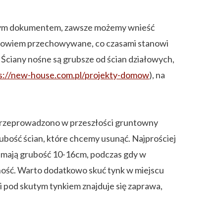
ż tym dokumentem, zawsze możemy wnieść
 bowiem przechowywane, co czasami stanowi
 Ściany nośne są grubsze od ścian działowych,
s://new-house.com.pl/projekty-domow
), na
 przeprowadzono w przeszłości gruntowny
ubość ścian, które chcemy usunąć. Najprościej
e mają grubość 10-16cm, podczas gdy w
ność. Warto dodatkowo skuć tynk w miejscu
li pod skutym tynkiem znajduje się zaprawa,