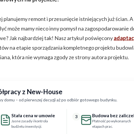
ej planujemy remont i przesunięcie istniejących już ścian.
ć może mamy nieco inny pomysł na zagospodarowanie dos
iwe? Jak najbardziej tak! Nasz artykuł poświęcony
adaptacj
ów na etapie sporządzania kompletnego projektu budowla
iana, która nie wymaga zgody ze strony autora projektu.
półpracy z New-House
y domu – od pierwszej decyzji aż po odbiór gotowego budynku.
Stała cena w umowie
Budowa bez zalicze
3
Jasne zasady i kontrola
Płatność po wykonanych
budżetu inwestycji.
etapach prac.