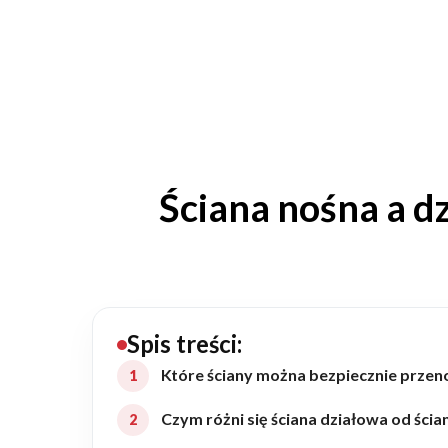
20434
Projektów z wyceną
Projekty indywidualne
Budowa domu
Ściana nośna a d
Rezydencje
Rozbudowa
Spis treści:
Remonty
Które ściany można bezpiecznie przen
Budynki biurowe
Czym różni się ściana działowa od ścia