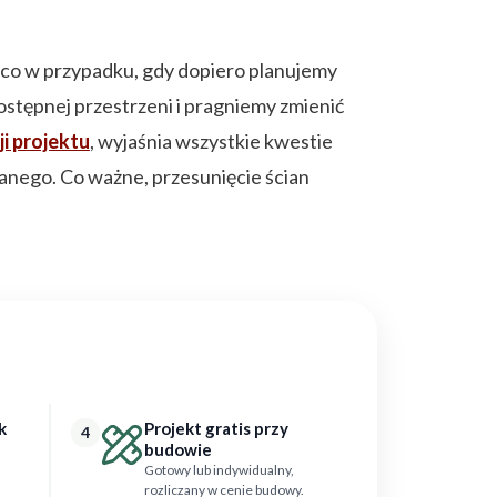
 A co w przypadku, gdy dopiero planujemy
tępnej przestrzeni i pragniemy zmienić
i projektu
, wyjaśnia wszystkie kwestie
nego. Co ważne, przesunięcie ścian
k
Projekt gratis przy
4
budowie
Gotowy lub indywidualny,
rozliczany w cenie budowy.