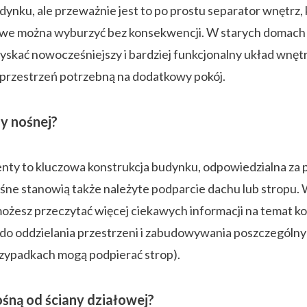
nku, ale przeważnie jest to po prostu separator wnętrz, k
owe można wyburzyć bez konsekwencji. W starych domach b
zyskać nowocześniejszy i bardziej funkcjonalny układ wnęt
rzestrzeń potrzebną na dodatkowy pokój.
ny nośnej?
enty to kluczowa konstrukcja budynku, odpowiedzialna za
 nośne stanowią także należyte podparcie dachu lub strop
możesz przeczytać więcej ciekawych informacji na temat 
m do oddzielania przestrzeni i zabudowywania poszczególnyc
rzypadkach mogą podpierać strop).
ośną od ściany działowej?