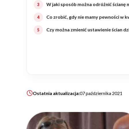
W jaki sposób można odróżnić ścianę n
Realizacje
Co zrobić, gdy nie mamy pewności w kw
Referencje
Czy można zmienić ustawienie ścian dz
Filmy
Ogrody
KALKULATOR BUDOWY
Ostatnia aktualizacja:
07 października 2021
BLOG
O NAS
KONAKT