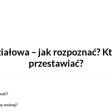
ziałowa – jak rozpoznać? K
przestawiać?
osić?
ny nośnej?