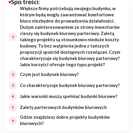
Spis treści:
Większe firmy potrzebują swojego budynku, w
Budowa domu
którym będą mogły zaaranżować komfortowe
biuro niezbędne do prowadzenia działalności.
Rezydencje
Dużym zainteresowaniem ze strony inwestorów
cieszy się budynek biurowy parterowy. Zaletą
takiego projektu są stosunkowo nieduże koszty
Rozbudowa
budowy. To bez wątpienia jedna z tańszych
propozycji spośród dostępnych rozwiązań. Czym
Remonty
charakteryzuje się budynek biurowy parterowy?
Jakie korzyści oferuje tego typu projekt?
Budynki biurowe
Czym jest budynek biurowy?
Realizacje
Co charakteryzuje budynek biurowy parterowy?
Jakie warunki muszą spełniać budynki biurowe?
Referencje
Zalety parterowych budynków biurowych
Filmy
Gdzie znajdziesz dobre projekty budynków
biurowych?
Ogrody