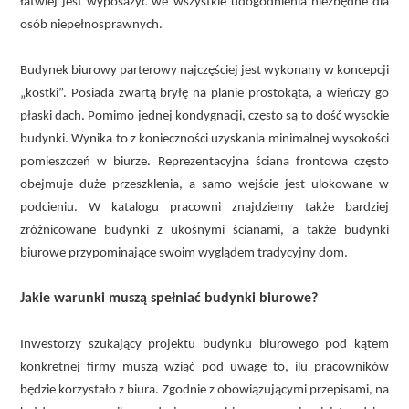
łatwiej jest wyposażyć we wszystkie udogodnienia niezbędne dla
osób niepełnosprawnych.
Budynek biurowy parterowy najczęściej jest wykonany w koncepcji
„kostki”. Posiada zwartą bryłę na planie prostokąta, a wieńczy go
płaski dach. Pomimo jednej kondygnacji, często są to dość wysokie
budynki. Wynika to z konieczności uzyskania minimalnej wysokości
pomieszczeń w biurze. Reprezentacyjna ściana frontowa często
obejmuje duże przeszklenia, a samo wejście jest ulokowane w
podcieniu. W katalogu pracowni znajdziemy także bardziej
zróżnicowane budynki z ukośnymi ścianami, a także budynki
biurowe przypominające swoim wyglądem tradycyjny dom.
Jakie warunki muszą spełniać budynki biurowe?
Inwestorzy szukający projektu budynku biurowego pod kątem
konkretnej firmy muszą wziąć pod uwagę to, ilu pracowników
będzie korzystało z biura. Zgodnie z obowiązującymi przepisami, na