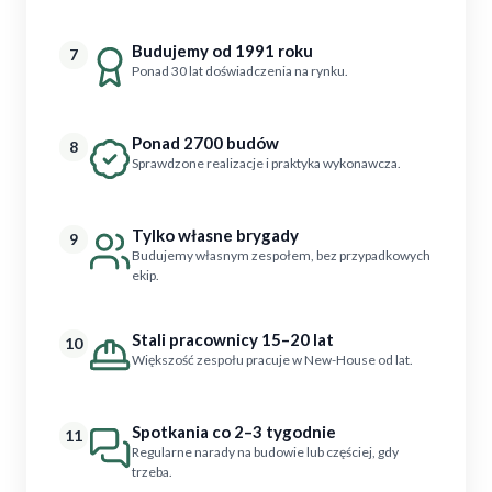
Budujemy od 1991 roku
7
Ponad 30 lat doświadczenia na rynku.
Ponad 2700 budów
8
Sprawdzone realizacje i praktyka wykonawcza.
Tylko własne brygady
9
Budujemy własnym zespołem, bez przypadkowych
ekip.
Stali pracownicy 15–20 lat
10
Większość zespołu pracuje w New-House od lat.
Spotkania co 2–3 tygodnie
11
Regularne narady na budowie lub częściej, gdy
trzeba.