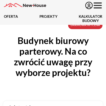
OFERTA
PROJEKTY
KALKULATOR
BUDOWY
Projekty
DARMOWA WYCENA
Budynek biurowy
Oferta
parterowy. Na co
Działki
zwrócić uwagę przy
Kredyty
wyborze projektu?
Dokumentacja
20434
Projektów z wyceną
Projekty indywidualne