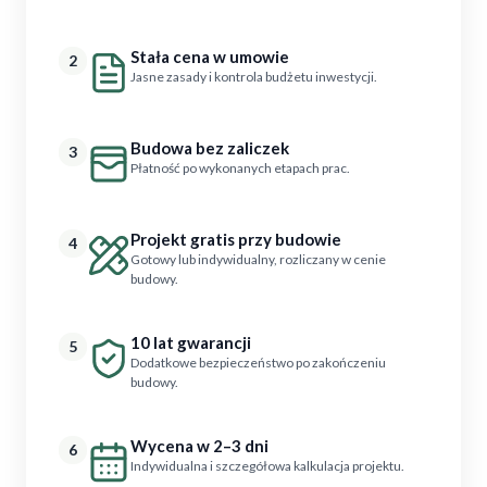
Stała cena w umowie
2
Jasne zasady i kontrola budżetu inwestycji.
Budowa bez zaliczek
3
Płatność po wykonanych etapach prac.
Projekt gratis przy budowie
4
Gotowy lub indywidualny, rozliczany w cenie
budowy.
10 lat gwarancji
5
Dodatkowe bezpieczeństwo po zakończeniu
budowy.
Wycena w 2–3 dni
6
Indywidualna i szczegółowa kalkulacja projektu.