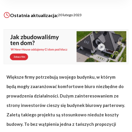
Ostatnia aktualizacja:
20 lutego 2023
KALKULATOR BUDOWY
BLOG
O NAS
KONAKT
ZAPISZ SIĘ
Większe firmy potrzebują swojego budynku, w którym
będą mogły zaaranżować komfortowe biuro niezbędne do
prowadzenia działalności. Dużym zainteresowaniem ze
strony inwestorów cieszy się budynek biurowy parterowy.
Zaletą takiego projektu są stosunkowo nieduże koszty
budowy. To bez wątpienia jedna z tańszych propozycji