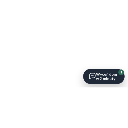
1
Wyceń dom
w 2 minuty