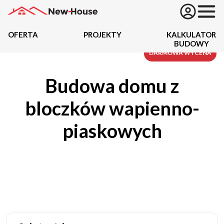
OFERTA
PROJEKTY
KALKULATOR
BUDOWY
Projekty
DARMOWA WYCENA
Budowa domu z
Oferta
bloczków wapienno-
Działki
piaskowych
Kredyty
Dokumentacja
20434
Projektów z wyceną
Projekty indywidualne