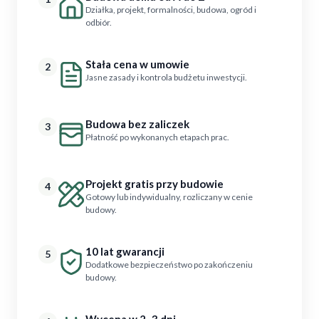
Działka, projekt, formalności, budowa, ogród i
odbiór.
Stała cena w umowie
2
Jasne zasady i kontrola budżetu inwestycji.
Budowa bez zaliczek
3
Płatność po wykonanych etapach prac.
Projekt gratis przy budowie
4
Gotowy lub indywidualny, rozliczany w cenie
budowy.
10 lat gwarancji
5
Dodatkowe bezpieczeństwo po zakończeniu
budowy.
Wycena w 2–3 dni