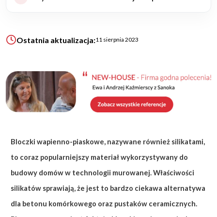
KALKULATOR BUDOWY
BLOG
Ostatnia aktualizacja:
11 sierpnia 2023
O NAS
KONAKT
ZAPISZ SIĘ
Bloczki wapienno-piaskowe, nazywane również silikatami,
to coraz popularniejszy materiał wykorzystywany do
budowy domów w technologii murowanej. Właściwości
silikatów sprawiają, że jest to bardzo ciekawa alternatywa
dla betonu komórkowego oraz pustaków ceramicznych.