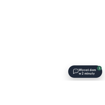
1
Wyceń dom
w 2 minuty