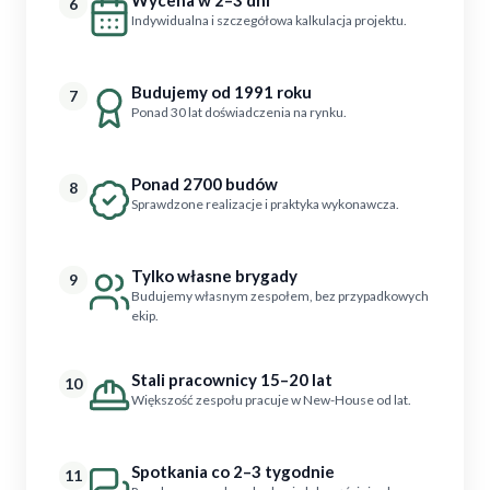
6
Indywidualna i szczegółowa kalkulacja projektu.
Budujemy od 1991 roku
7
Ponad 30 lat doświadczenia na rynku.
Ponad 2700 budów
8
Sprawdzone realizacje i praktyka wykonawcza.
Tylko własne brygady
9
Budujemy własnym zespołem, bez przypadkowych
ekip.
Stali pracownicy 15–20 lat
10
Większość zespołu pracuje w New-House od lat.
Spotkania co 2–3 tygodnie
11