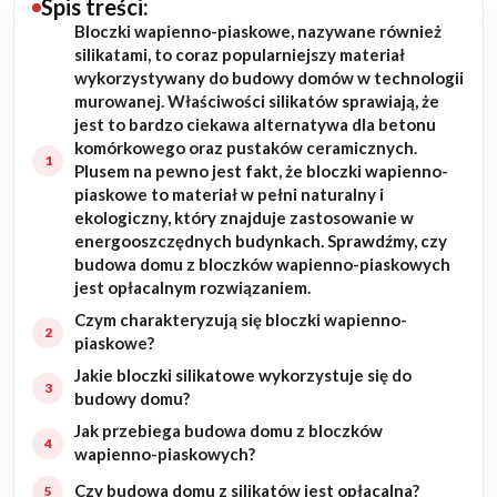
Spis treści:
Bloczki wapienno-piaskowe, nazywane również
Budowa domu
silikatami, to coraz popularniejszy materiał
wykorzystywany do budowy domów w technologii
Rezydencje
murowanej. Właściwości silikatów sprawiają, że
jest to bardzo ciekawa alternatywa dla betonu
komórkowego oraz pustaków ceramicznych.
Rozbudowa
Plusem na pewno jest fakt, że bloczki wapienno-
piaskowe to materiał w pełni naturalny i
Remonty
ekologiczny, który znajduje zastosowanie w
energooszczędnych budynkach. Sprawdźmy, czy
Budynki biurowe
budowa domu z bloczków wapienno-piaskowych
jest opłacalnym rozwiązaniem.
Realizacje
Czym charakteryzują się bloczki wapienno-
piaskowe?
Referencje
Jakie bloczki silikatowe wykorzystuje się do
budowy domu?
Jak przebiega budowa domu z bloczków
Filmy
wapienno-piaskowych?
Ogrody
Czy budowa domu z silikatów jest opłacalna?