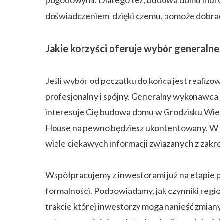
pogodowymi. Dlatego też, budowa domu murow
doświadczeniem, dzięki czemu, pomoże dobrać 
Jakie korzyści oferuje wybór general
Jeśli wybór od początku do końca jest realiz
profesjonalny i spójny. Generalny wykonawca j
interesuje Cię budowa domu w Grodzisku Wielk
House na pewno będziesz ukontentowany. W 
wiele ciekawych informacji związanych z zak
Współpracujemy z inwestorami już na etapie 
formalności. Podpowiadamy, jak czynniki regi
trakcie której inwestorzy mogą nanieść zmia