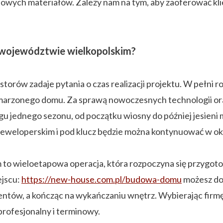
ciowych materiałów. Zależy nam na tym, aby zaoferować k
województwie wielkopolskim?
rów zadaje pytania o czas realizacji projektu. W pełni 
 wymarzonego domu. Za sprawą nowoczesnych technologii 
ągu jednego sezonu, od początku wiosny do później jesien
deweloperskim i pod klucz będzie można kontynuować w o
o wieloetapowa operacja, która rozpoczyna się przygotow
ejscu:
https://new-house.com.pl/budowa-domu
możesz dow
tów, a kończąc na wykańczaniu wnętrz. Wybierając fir
rofesjonalny i terminowy.