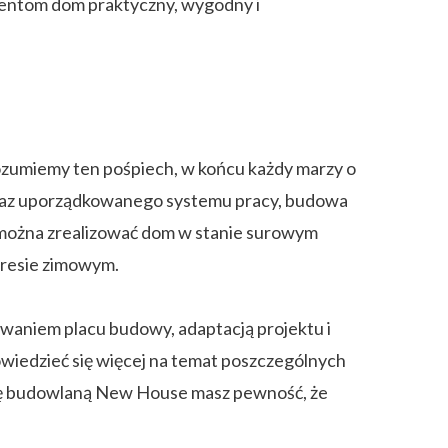
lientom dom praktyczny, wygodny i
rozumiemy ten pośpiech, w końcu każdy marzy o
oraz uporządkowanego systemu pracy, budowa
i można zrealizować dom w stanie surowym
kresie zimowym.
aniem placu budowy, adaptacją projektu i
iedzieć się więcej na temat poszczególnych
mę budowlaną New House masz pewność, że