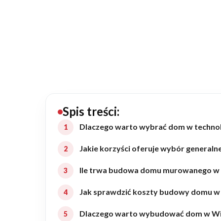
20434
Projektów z wyceną
Projekty indywidualne
Budowa domu
Rezydencje
Spis treści:
Dlaczego warto wybrać dom w techno
Rozbudowa
Jakie korzyści oferuje wybór genera
Ile trwa budowa domu murowanego w
Remonty
Jak sprawdzić koszty budowy domu w
Budynki biurowe
Dlaczego warto wybudować dom w Wie