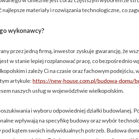
anego w Gnieźnie jest coraz częstszym wyborem ze stron
najlepsze materiały i rozwiązania technologiczne, co zag
nego wykonawcy?
owany przez jedną firmą, inwestor zyskuje gwarancję, że w
est w stanie lepiej rozplanować pracę, co bezpośrednio wp
opolskim i zależy Ci na czasie oraz fachowym podejściu, 
tym artykule:
https://new-house.com.pl/budowa-domu/b
resem naszych usług w województwie wielkopolskim.
poszukiwania i wyboru odpowiedniej działki budowlanej. 
onalne wpływają na specyfikę budowy oraz wybór technolo
ny pod kątem swoich indywidualnych potrzeb. Budowa domu