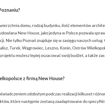
Poznaniu?
erzchnia domu, rodzaj budynku, ilość elementów architek
ma budowlana New House, jako jedyna w Polsce pozwala sp
ji. Nie tylko Poznań znajduje się w zasięgu naszych usłu
 Kalisz, Turek, Wągrowiec, Leszno, Konin, Ostrów Wielkopol
ojektu możesz lepiej oszacować swój budżet, a także za
lkopolsce z firmą New House?
oświadczeniem zdobytym podczas realizacji kilkuset różno
ektów, które następnie zostaną zaadaptowane do specyfik