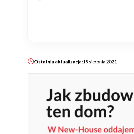
Realizacje
Referencje
Filmy
Ostatnia aktualizacja:
19 sierpnia 2021
Ogrody
KALKULATOR BUDOWY
BLOG
O NAS
KONAKT