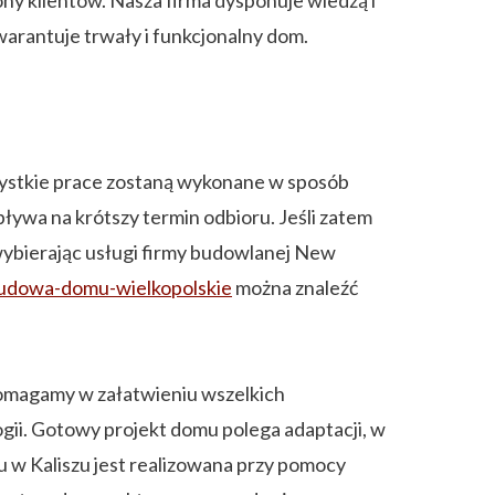
y klientów. Nasza firma dysponuje wiedzą i
warantuje trwały i funkcjonalny dom.
szystkie prace zostaną wykonane w sposób
ływa na krótszy termin odbioru. Jeśli zatem
wybierając usługi firmy budowlanej New
udowa-domu-wielkopolskie
można znaleźć
Pomagamy w załatwieniu wszelkich
gii. Gotowy projekt domu polega adaptacji, w
 w Kaliszu jest realizowana przy pomocy