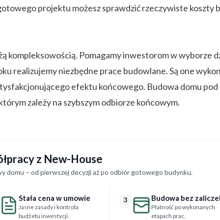
m gotowego projektu możesz sprawdzić rzeczywiste koszt
ą kompleksowością. Pomagamy inwestorom w wyborze dzi
kroku realizujemy niezbędne prace budowlane. Są one wyk
atysfakcjonującego efektu końcowego. Budowa domu pod 
 którym zależy na szybszym odbiorze końcowym.
półpracy z New-House
y domu – od pierwszej decyzji aż po odbiór gotowego budynku.
Stała cena w umowie
Budowa bez zalicze
3
Jasne zasady i kontrola
Płatność po wykonanych
budżetu inwestycji.
etapach prac.