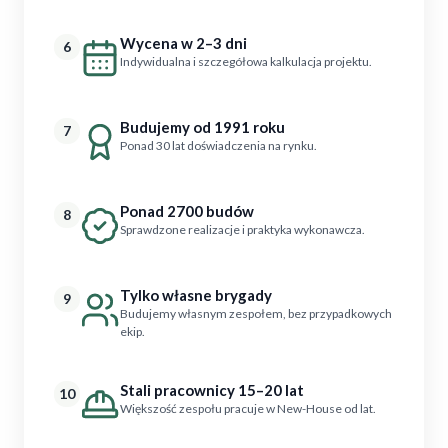
Wycena w 2–3 dni
6
Indywidualna i szczegółowa kalkulacja projektu.
Budujemy od 1991 roku
7
Ponad 30 lat doświadczenia na rynku.
Ponad 2700 budów
8
Sprawdzone realizacje i praktyka wykonawcza.
Tylko własne brygady
9
Budujemy własnym zespołem, bez przypadkowych
ekip.
Stali pracownicy 15–20 lat
10
Większość zespołu pracuje w New-House od lat.