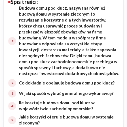
Spis treści:
Budowa domu pod klucz, nazywana również
Budowa domu
budową domu w systemie zleconym to
rozwiązanie korzystne dla tych inwestorów,
Rezydencje
którzy chcą usprawnić proces budowlany i
przekazać większość obowiązków na firmę
budowlaną. W tym modelu współpracy firma
Rozbudowa
budowlana odpowiada za wszystkie etapy
inwestycji, dostarcza materiały, a także zapewnia
Remonty
niezbędnych fachowców. Dzięki temu, budowa
domu pod klucz zachodniopomorskie przebiega w
Budynki biurowe
sposób sprawny i fachowy, a dodatkowo nie
nastręcza inwestorowi dodatkowych obowiązków.
Realizacje
Co dokładnie obejmuje budowa domu pod klucz?
W jaki sposób wybrać generalnego wykonawcę?
Referencje
Ile kosztuje budowa domu pod klucz w
województwie zachodniopomorskim?
Filmy
Jakie korzyści oferuje budowa domu w systemie
zleconym?
Ogrody