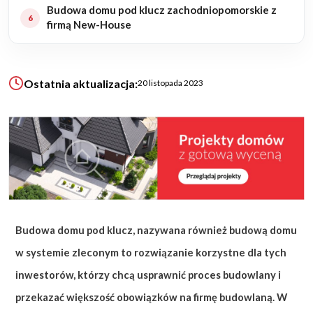
Budowa domu pod klucz zachodniopomorskie z
firmą New-House
KALKULATOR BUDOWY
BLOG
O NAS
Ostatnia aktualizacja:
20 listopada 2023
KONAKT
ZAPISZ SIĘ
Budowa domu pod klucz, nazywana również budową domu
w systemie zleconym to rozwiązanie korzystne dla tych
inwestorów, którzy chcą usprawnić proces budowlany i
przekazać większość obowiązków na firmę budowlaną. W