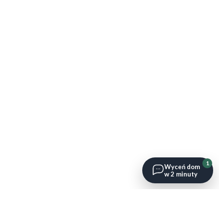
1
Wyceń dom
w 2 minuty