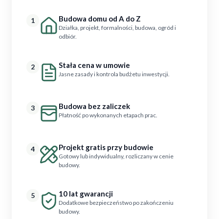
Budowa domu od A do Z
1
Działka, projekt, formalności, budowa, ogród i
odbiór.
Stała cena w umowie
2
Jasne zasady i kontrola budżetu inwestycji.
Budowa bez zaliczek
3
Płatność po wykonanych etapach prac.
Projekt gratis przy budowie
4
Gotowy lub indywidualny, rozliczany w cenie
budowy.
10 lat gwarancji
5
Dodatkowe bezpieczeństwo po zakończeniu
budowy.