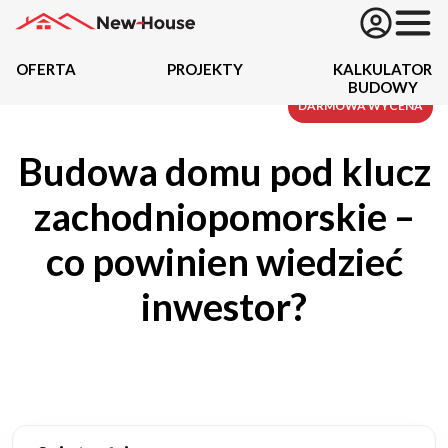
OFERTA
PROJEKTY
KALKULATOR
BUDOWY
Projekty
DARMOWA WYCENA
Budowa domu pod klucz
Oferta
zachodniopomorskie –
Działki
co powinien wiedzieć
Kredyty
inwestor?
Dokumentacja
20489
Projektów z wyceną
Projekty indywidualne