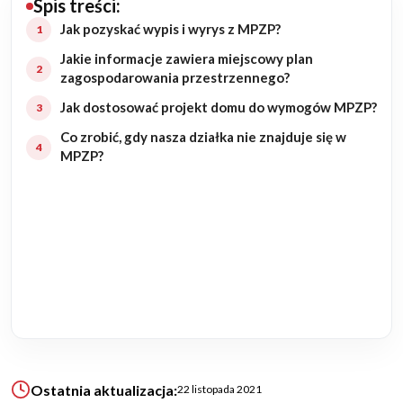
Spis treści:
Budowa domu
Jak pozyskać wypis i wyrys z MPZP?
Jakie informacje zawiera miejscowy plan
Rezydencje
zagospodarowania przestrzennego?
Jak dostosować projekt domu do wymogów MPZP?
Rozbudowa
Co zrobić, gdy nasza działka nie znajduje się w
MPZP?
Remonty
Budynki biurowe
Realizacje
Referencje
Filmy
Ostatnia aktualizacja:
22 listopada 2021
Ogrody