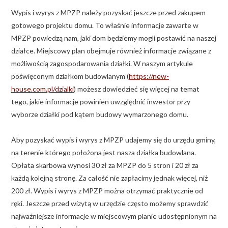
Wypis i wyrys z MPZP należy pozyskać jeszcze przed zakupem
gotowego projektu domu. To właśnie informacje zawarte w
MPZP powiedzą nam, jaki dom będziemy mogli postawić na naszej
działce. Miejscowy plan obejmuje również informacje związane z
możliwością zagospodarowania działki. W naszym artykule
poświęconym działkom budowlanym (
https://new-
house.com.pl/dzialki
) możesz dowiedzieć się więcej na temat
tego, jakie informacje powinien uwzględnić inwestor przy
wyborze działki pod kątem budowy wymarzonego domu.
Aby pozyskać wypis i wyrys z MPZP udajemy się do urzędu gminy,
na terenie którego położona jest nasza działka budowlana.
Opłata skarbowa wynosi 30 zł za MPZP do 5 stron i 20 zł za
każdą kolejną stronę. Za całość nie zapłacimy jednak więcej, niż
200 zł. Wypis i wyrys z MPZP można otrzymać praktycznie od
ręki. Jeszcze przed wizytą w urzędzie często możemy sprawdzić
najważniejsze informacje w miejscowym planie udostępnionym na