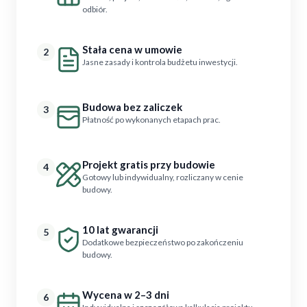
odbiór.
Stała cena w umowie
2
Jasne zasady i kontrola budżetu inwestycji.
Budowa bez zaliczek
3
Płatność po wykonanych etapach prac.
Projekt gratis przy budowie
4
Gotowy lub indywidualny, rozliczany w cenie
budowy.
10 lat gwarancji
5
Dodatkowe bezpieczeństwo po zakończeniu
budowy.
Wycena w 2–3 dni
6