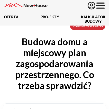
OFERTA
PROJEKTY
KALKULATOR
BUDOWY
Projekty
DARMOWA WYCENA
Budowa domu a
Oferta
miejscowy plan
Działki
zagospodarowania
Kredyty
przestrzennego. Co
Dokumentacja
trzeba sprawdzić?
20434
Projektów z wyceną
Projekty indywidualne