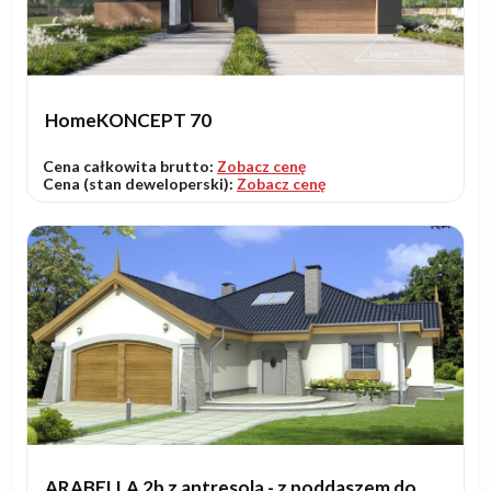
HomeKONCEPT 70
Cena całkowita brutto:
Zobacz cenę
Cena (stan deweloperski):
Zobacz cenę
ARABELLA 2b z antresolą - z poddaszem do