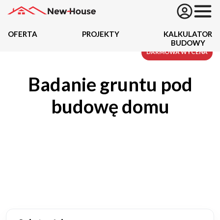
OFERTA
PROJEKTY
KALKULATOR
BUDOWY
Projekty
DARMOWA WYCENA
Badanie gruntu pod
Oferta
budowę domu
Działki
Kredyty
Dokumentacja
20434
Projektów z wyceną
Projekty indywidualne