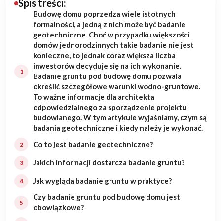
Spis treści:
Budowę domu poprzedza wiele istotnych
Budowa domu
formalności, a jedną z nich może być badanie
geotechniczne. Choć w przypadku większości
Rezydencje
domów jednorodzinnych takie badanie nie jest
konieczne, to jednak coraz większa liczba
inwestorów decyduje się na ich wykonanie.
Rozbudowa
Badanie gruntu pod budowę domu pozwala
określić szczegółowe warunki wodno-gruntowe.
Remonty
To ważne informacje dla architekta
odpowiedzialnego za sporządzenie projektu
Budynki biurowe
budowlanego. W tym artykule wyjaśniamy, czym są
badania geotechniczne i kiedy należy je wykonać.
Realizacje
Co to jest badanie geotechniczne?
Jakich informacji dostarcza badanie gruntu?
Referencje
Jak wygląda badanie gruntu w praktyce?
Filmy
Czy badanie gruntu pod budowę domu jest
obowiązkowe?
Ogrody