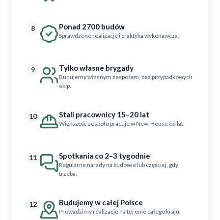
Ponad 2700 budów
8
Sprawdzone realizacje i praktyka wykonawcza.
Tylko własne brygady
9
Budujemy własnym zespołem, bez przypadkowych
ekip.
Stali pracownicy 15–20 lat
10
Większość zespołu pracuje w New-House od lat.
Spotkania co 2–3 tygodnie
11
Regularne narady na budowie lub częściej, gdy
trzeba.
Budujemy w całej Polsce
12
Prowadzimy realizacje na terenie całego kraju.