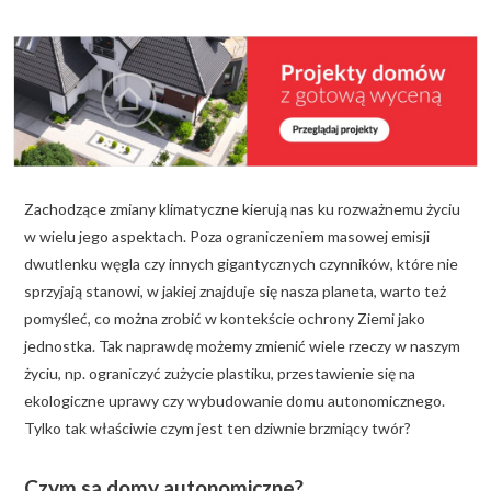
KALKULATOR BUDOWY
BLOG
O NAS
KONAKT
Zachodzące zmiany klimatyczne kierują nas ku rozważnemu życiu
ZAPISZ SIĘ
w wielu jego aspektach. Poza ograniczeniem masowej emisji
dwutlenku węgla czy innych gigantycznych czynników, które nie
sprzyjają stanowi, w jakiej znajduje się nasza planeta, warto też
pomyśleć, co można zrobić w kontekście ochrony Ziemi jako
jednostka. Tak naprawdę możemy zmienić wiele rzeczy w naszym
życiu, np. ograniczyć zużycie plastiku, przestawienie się na
ekologiczne uprawy czy wybudowanie domu autonomicznego.
Tylko tak właściwie czym jest ten dziwnie brzmiący twór?
Czym są domy autonomiczne?