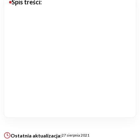
Spis treści:
Budowa domu
Rezydencje
Rozbudowa
Remonty
Budynki biurowe
Realizacje
Referencje
Filmy
Ostatnia aktualizacja:
27 sierpnia 2021
Ogrody