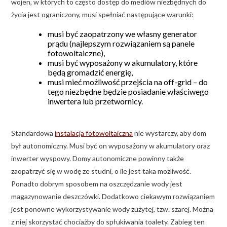
wojen, w których to często dostęp do mediów niezbędnych do
życia jest ograniczony, musi spełniać następujące warunki:
musi być zaopatrzony we własny generator
prądu (najlepszym rozwiązaniem są panele
fotowoltaiczne),
musi być wyposażony w akumulatory, które
będą gromadzić energię,
musi mieć możliwość przejścia na off-grid – do
tego niezbędne będzie posiadanie właściwego
inwertera lub przetwornicy.
Standardowa
instalacja fotowoltaiczna
nie wystarczy, aby dom
był autonomiczny. Musi być on wyposażony w akumulatory oraz
inwerter wyspowy. Domy autonomiczne powinny także
zaopatrzyć się w wodę ze studni, o ile jest taka możliwość.
Ponadto dobrym sposobem na oszczędzanie wody jest
magazynowanie deszczówki. Dodatkowo ciekawym rozwiązaniem
jest ponowne wykorzystywanie wody zużytej, tzw. szarej. Można
z niej skorzystać chociażby do spłukiwania toalety. Zabieg ten