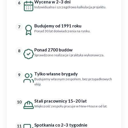
Wycena w 2–3 dni
6
Indywidualna i szczegółowa kalkulacja projektu.
Budujemy od 1991 roku
7
Ponad 30 lat doświadczenia na rynku.
Ponad 2700 budów
8
Sprawdzone realizacje i praktyka wykonawcza.
Tylko własne brygady
9
Budujemy własnym zespołem, bez przypadkowych
ekip.
Stali pracownicy 15–20 lat
10
Większość zespołu pracuje w New-House od lat.
Spotkania co 2–3 tygodnie
11