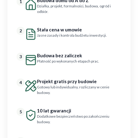
Budowa domu od A do Z
1
Działka, projekt, formalności, budowa, ogród i
odbiór.
Stała cena w umowie
2
Jasne zasady i kontrola budżetu inwestycji.
Budowa bez zaliczek
3
Płatność po wykonanych etapach prac.
Projekt gratis przy budowie
4
Gotowy lub indywidualny, rozliczany w cenie
budowy.
10 lat gwarancji
5
Dodatkowe bezpieczeństwo po zakończeniu
budowy.