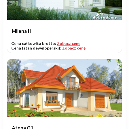
Milena II
Cena całkowita brutto:
Zobacz cenę
Cena (stan deweloperski):
Zobacz cenę
Atena G1