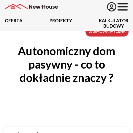
OFERTA
PROJEKTY
KALKULATOR
BUDOWY
Projekty
DARMOWA WYCENA
Autonomiczny dom
Oferta
pasywny - co to
Działki
dokładnie znaczy ?
Kredyty
Dokumentacja
20434
Projektów z wyceną
Projekty indywidualne