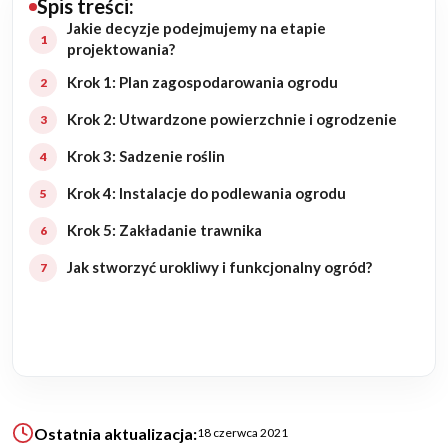
Spis treści:
Jakie decyzje podejmujemy na etapie
Budowa domu
projektowania?
Krok 1: Plan zagospodarowania ogrodu
Rezydencje
Krok 2: Utwardzone powierzchnie i ogrodzenie
Rozbudowa
Krok 3: Sadzenie roślin
Remonty
Krok 4: Instalacje do podlewania ogrodu
Krok 5: Zakładanie trawnika
Budynki biurowe
Jak stworzyć urokliwy i funkcjonalny ogród?
Realizacje
Referencje
Filmy
Ostatnia aktualizacja:
18 czerwca 2021
Ogrody