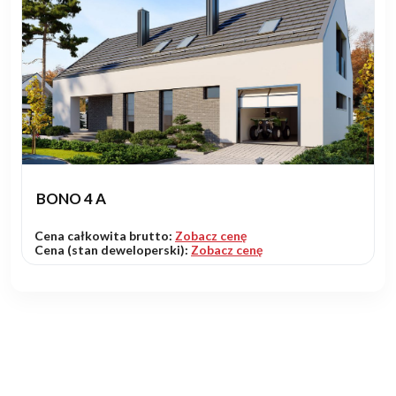
BONO 4 A
Cena całkowita brutto:
Zobacz cenę
Cena (stan deweloperski):
Zobacz cenę