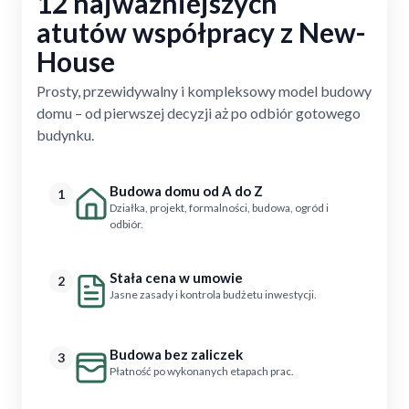
12 najważniejszych
atutów współpracy z New-
House
Prosty, przewidywalny i kompleksowy model budowy
domu – od pierwszej decyzji aż po odbiór gotowego
budynku.
Budowa domu od A do Z
1
Działka, projekt, formalności, budowa, ogród i
odbiór.
Stała cena w umowie
2
Jasne zasady i kontrola budżetu inwestycji.
Budowa bez zaliczek
3
Płatność po wykonanych etapach prac.