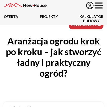
OFERTA
PROJEKTY
KALKULATOR
BUDOWY
Projekty
DARMOWA WYCENA
Aranżacja ogrodu krok
Oferta
po kroku – jak stworzyć
Działki
ładny i praktyczny
Kredyty
ogród?
Dokumentacja
20434
Projektów z wyceną
Projekty indywidualne