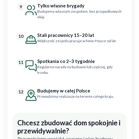
Tylko własne brygady
9
Budujemy własnym zespołem, bez przypadkowych
ekip.
Stali pracownicy 15–20 lat
10
Większość zespołu pracuje w New-House od lat.
Spotkania co 2–3 tygodnie
11
Regularne narady na budowie lub częściej, gdy
trzeba.
Budujemy w całej Polsce
12
Prowadzimy realizacje na terenie całego kraju.
Chcesz zbudować dom spokojnie i
przewidywalnie?
Przygotujemy projekt, wycenę i plan budowy