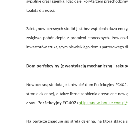
sypialnie oraz łazienka. Idąc dalej korytarzem przechodzimy
toaleta dla gości.
Zaletą nowoczesnych stodół jest bez wątpienia duża energ
zwiększa pobór ciepła z promieni słonecznych. Powier
inwestorów szukającym niewielkiego domu parterowego dl
Dom perfekcyjny (z wentylacją mechaniczną i rekup
Nowoczesną stodoła jest również dom Perfekcyjny EC402.
stronie dziennej, a także liczne zdobienia drewniane naw
Perfekcyjny EC 402
https://new-house.com.pl
domu
(
Na parterze znajduje się strefa dzienna, na którą składa 