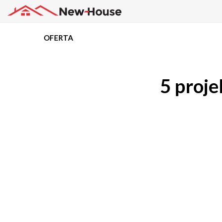
OFERTA
Projekty
5 proj
Oferta
Działki
Kredyty
Dokumentacja