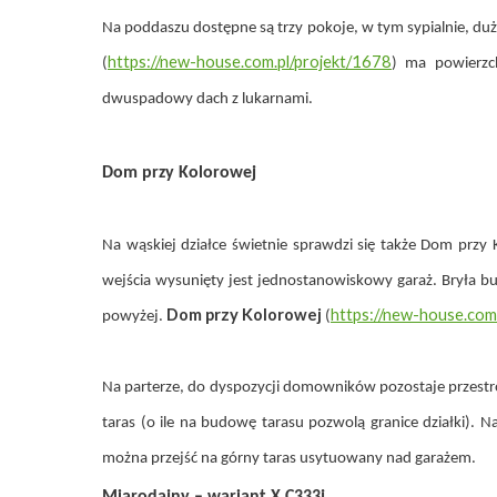
Na poddaszu dostępne są trzy pokoje, w tym sypialnie, du
https://new-house.com.pl/projekt/1678
(
) ma powierzc
dwuspadowy dach z lukarnami.
Dom przy Kolorowej
Na wąskiej działce świetnie sprawdzi się także
Dom przy 
wejścia wysunięty jest jednostanowiskowy garaż. Bryła b
Dom przy Kolorowej
https://new-house.com
powyżej.
(
Na parterze, do dyspozycji domowników pozostaje przestronn
taras (o ile na budowę tarasu pozwolą granice działki). N
można przejść na górny taras usytuowany nad garażem.
Miarodajny – wariant X C333j