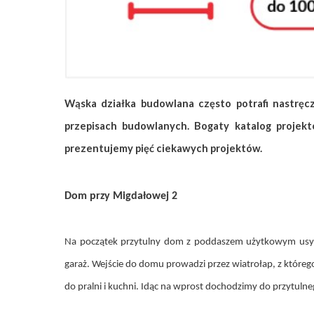
ZAPISZ SIĘ
Wąska działka budowlana często potrafi nastręc
przepisach budowlanych. Bogaty katalog projek
prezentujemy pięć ciekawych projektów.
Dom przy Migdałowej 2
Na początek przytulny dom z poddaszem użytkowym usytu
garaż. Wejście do domu prowadzi przez wiatrołap, z któreg
do pralni i kuchni. Idąc na wprost dochodzimy do przytuln