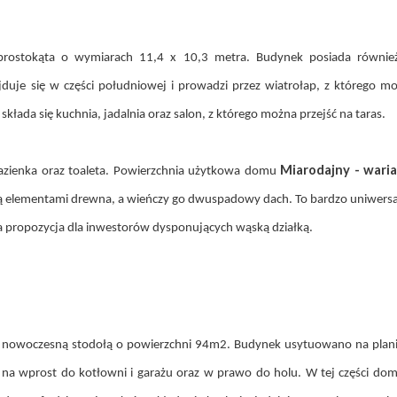
prostokąta o wymiarach 11,4 x 10,3 metra. Budynek posiada równie
duje się w części południowej i prowadzi przez wiatrołap, z którego m
kłada się kuchnia, jadalnia oraz salon, z którego można przejść na taras.
Miarodajny - wari
łazienka oraz toaleta. Powierzchnia użytkowa domu
elementami drewna, a wieńczy go dwuspadowy dach. To bardzo uniwersaln
wa propozycja dla inwestorów dysponujących wąską działką.
 nowoczesną stodołą o powierzchni 94m2. Budynek usytuowano na plani
na wprost do kotłowni i garażu oraz w prawo do holu. W tej części domu