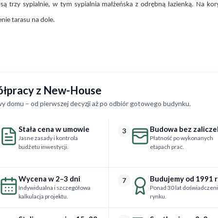
są trzy sypialnie, w tym sypialnia małżeńska z odrębną łazienką. Na kor
nie tarasu na dole.
półpracy z New-House
y domu – od pierwszej decyzji aż po odbiór gotowego budynku.
Stała cena w umowie
Budowa bez zalicze
3
Jasne zasady i kontrola
Płatność po wykonanych
budżetu inwestycji.
etapach prac.
Wycena w 2–3 dni
Budujemy od 1991 
7
Indywidualna i szczegółowa
Ponad 30 lat doświadczeni
kalkulacja projektu.
rynku.