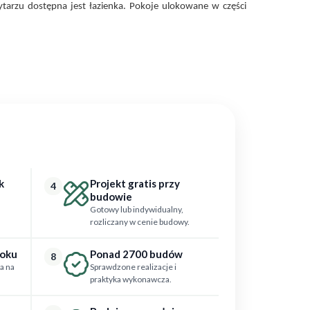
ytarzu dostępna jest łazienka. Pokoje ulokowane w części
k
Projekt gratis przy
4
budowie
Gotowy lub indywidualny,
rozliczany w cenie budowy.
roku
Ponad 2700 budów
8
a na
Sprawdzone realizacje i
praktyka wykonawcza.