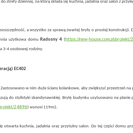
 do strefy dziennej, na którą składa się kuchnia, jadalnia oraz salon z prz
ooszczędność, a wszystko za sprawą zwartej bryły o prostej konstrukcji. 
Radosny 4
https://new-house.com.pl/projekt
zchnia użytkowa domu
(
a 3-4 osobowej rodziny.
eracją) EC402
 Zastosowano w nim duże ściany kolankowe, aby zwiększyć przestrzeń na 
iązują do stylistyki skandynawskiej. Bryłę budynku usytuowano na plani
/projekt/24896
) wynosi 119m2.
się otwarta kuchnia, jadalnia oraz przytulny salon. Do tej części domu pr