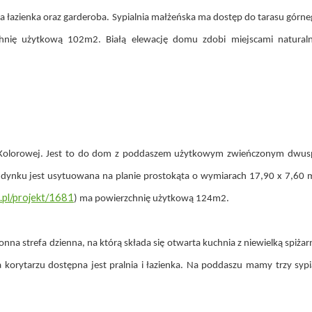
ża łazienka oraz garderoba. Sypialnia małżeńska ma dostęp do tarasu gó
hnię użytkową 102m2. Białą elewację domu zdobi miejscami natural
Kolorowej. Jest to do dom z poddaszem użytkowym zwieńczonym dwus
udynku jest usytuowana na planie prostokąta o wymiarach 17,90 x 7,60 
.pl/projekt/1681
) ma powierzchnię użytkową 124m2.
a strefa dzienna, na którą składa się otwarta kuchnia z niewielką spiżarn
a korytarzu dostępna jest pralnia i łazienka. Na poddaszu mamy trzy sypia