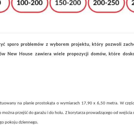
zyć sporo problemów z wyborem projektu, który pozwoli zacho
tów New House zawiera wiele propozycji domów, które doskon
owany na planie prostokąta o wymiarach 17,90 x 6,50 metra. W części
o można przejść do garażu i do holu. Z korytarza prowadzącego od wejści
ego pokoju dziennego.