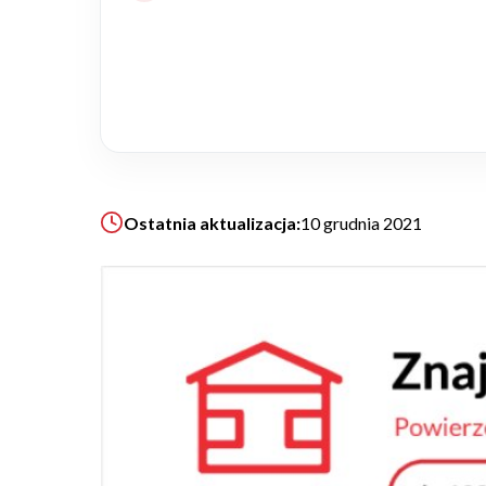
Realizacje
Referencje
Filmy
Ostatnia aktualizacja:
10 grudnia 2021
Ogrody
KALKULATOR BUDOWY
BLOG
O NAS
KONAKT