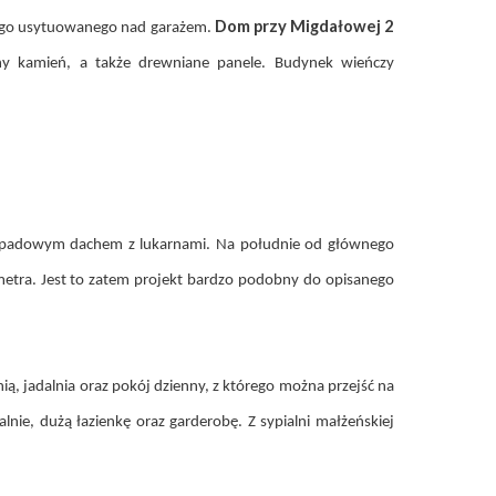
Dom przy Migdałowej 2
rnego usytuowanego nad garażem.
ny kamień, a także drewniane panele. Budynek wieńczy
padowym dachem z lukarnami. Na południe od głównego
metra. Jest to zatem projekt bardzo podobny do opisanego
ią, jadalnia oraz pokój dzienny, z którego można przejść na
lnie, dużą łazienkę oraz garderobę. Z sypialni małżeńskiej