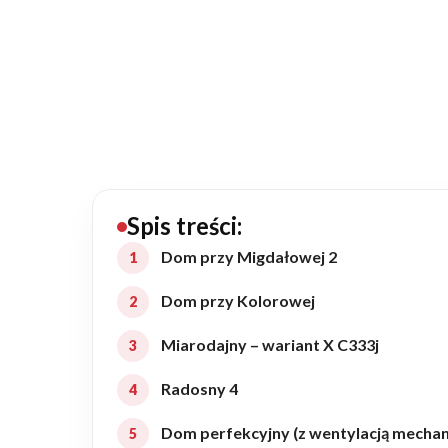
20434
Projektów z wyceną
Projekty indywidualne
Budowa domu
Rezydencje
Spis treści:
Dom przy Migdałowej 2
Rozbudowa
Dom przy Kolorowej
Miarodajny – wariant X C333j
Remonty
Radosny 4
Budynki biurowe
Dom perfekcyjny (z wentylacją mechani