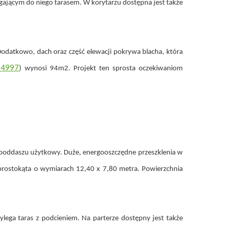
ylegającym do niego tarasem. W korytarzu dostępna jest także
Dodatkowo, dach oraz część elewacji pokrywa blacha, która
/24997
) wynosi 94m2. Projekt ten sprosta oczekiwaniom
poddaszu użytkowy. Duże, energooszczędne przeszklenia w
e prostokąta o wymiarach 12,40 x 7,80 metra. Powierzchnia
zylega taras z podcieniem. Na parterze dostępny jest także