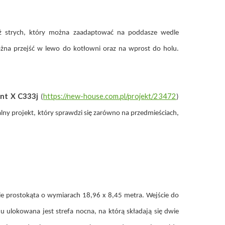
ż strych, który można zaadaptować na poddasze wedle
ożna przejść w lewo do kotłowni oraz na wprost do holu.
ant X C333j
https://new-house.com.pl/projekt/23472
(
)
y projekt, który sprawdzi się zarówno na przedmieściach,
e prostokąta o wymiarach 18,96 x 8,45 metra. Wejście do
 ulokowana jest strefa nocna, na którą składają się dwie