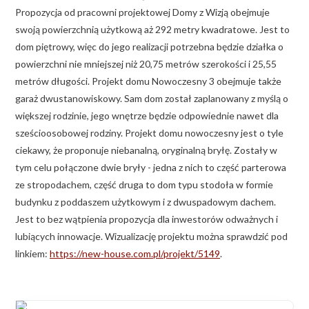
Propozycja od pracowni projektowej Domy z Wizją obejmuje
swoją powierzchnią użytkową aż 292 metry kwadratowe. Jest to
dom piętrowy, więc do jego realizacji potrzebna będzie działka o
powierzchni nie mniejszej niż 20,75 metrów szerokości i 25,55
metrów długości. Projekt domu Nowoczesny 3 obejmuje także
garaż dwustanowiskowy. Sam dom został zaplanowany z myślą o
większej rodzinie, jego wnętrze będzie odpowiednie nawet dla
sześcioosobowej rodziny. Projekt domu nowoczesny jest o tyle
ciekawy, że proponuje niebanalną, oryginalną bryłę. Zostały w
tym celu połączone dwie bryły - jedna z nich to część parterowa
ze stropodachem, część druga to dom typu stodoła w formie
budynku z poddaszem użytkowym i z dwuspadowym dachem.
Jest to bez wątpienia propozycja dla inwestorów odważnych i
lubiących innowacje. Wizualizację projektu można sprawdzić pod
linkiem:
https://new-house.com.pl/projekt/5149
.