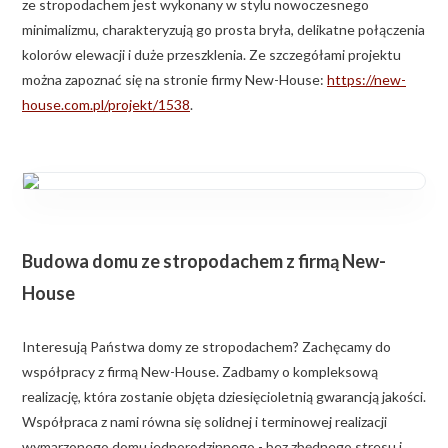
ze stropodachem jest wykonany w stylu nowoczesnego
minimalizmu, charakteryzują go prosta bryła, delikatne połączenia
kolorów elewacji i duże przeszklenia. Ze szczegółami projektu
można zapoznać się na stronie firmy New-House:
https://new-
house.com.pl/projekt/1538
.
Budowa domu ze stropodachem z firmą New-
House
Interesują Państwa domy ze stropodachem? Zachęcamy do
współpracy z firmą New-House. Zadbamy o kompleksową
realizację, która zostanie objęta dziesięcioletnią gwarancją jakości.
Współpraca z nami równa się solidnej i terminowej realizacji
wymarzonego domu jednorodzinnego - bez zbędnego stresu i