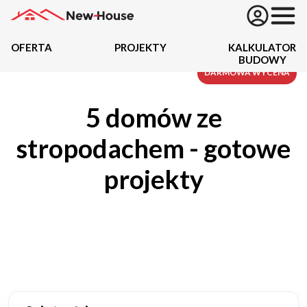
OFERTA
PROJEKTY
KALKULATOR
BUDOWY
Projekty
DARMOWA WYCENA
5 domów ze
Oferta
stropodachem - gotowe
Działki
projekty
Kredyty
Dokumentacja
20434
Projektów z wyceną
Projekty indywidualne