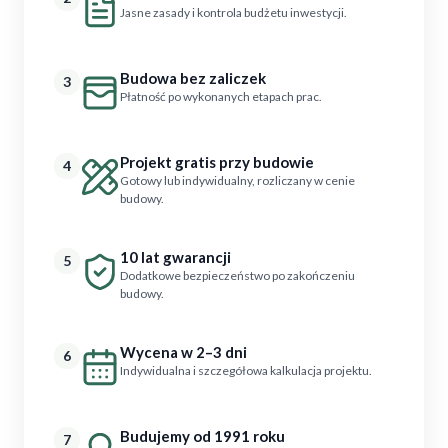
Jasne zasady i kontrola budżetu inwestycji.
Budowa bez zaliczek
3
Płatność po wykonanych etapach prac.
Projekt gratis przy budowie
4
Gotowy lub indywidualny, rozliczany w cenie
budowy.
10 lat gwarancji
5
Dodatkowe bezpieczeństwo po zakończeniu
budowy.
Wycena w 2–3 dni
6
Indywidualna i szczegółowa kalkulacja projektu.
Budujemy od 1991 roku
7