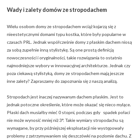
Wady i zalety domów ze stropodachem
Wielu osobom domy ze stropodachem wciąż kojarzą się z
nieestetycznymi domami typu kostka, które były popularne w
czasach PRL. Jednak współcześnie domy z płaskim dachem niosą
za sobą zupełnie inną stylistykę. Są one prostą definicją
nowoczesności i oryginalności, takie rozwiązania to ostatnio
najmodniejsze wybory w innowacyjnej architekturze. Jednak czy
poza ciekawą stylistyką, domy ze stropodachem mają jeszcze
inne zalety? Zapraszamy do zapoznania się z naszą analizą.
Stropodach jest inaczej nazywanym dachem płaskim. Jest to
jednak potoczne określenie, które może okazać się nieco mylące.
Płaski dach musiałby mieć 0 stopni, podczas gdy spadek połaci
nie może wynosić mniej niż 3°. Takie wymiary stropodachu są
wymagane, by przy późniejszej eksploatacji nie występowały
problemy z zatrzymywaniem się deszczówki na poziomie dachu. Z