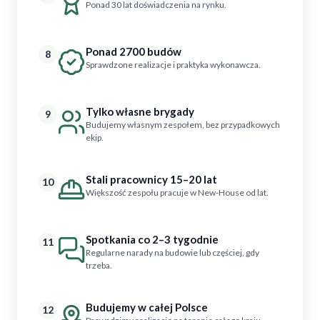
Ponad 30 lat doświadczenia na rynku.
Ponad 2700 budów
8
Sprawdzone realizacje i praktyka wykonawcza.
Tylko własne brygady
9
Budujemy własnym zespołem, bez przypadkowych
ekip.
Stali pracownicy 15–20 lat
10
Większość zespołu pracuje w New-House od lat.
Spotkania co 2–3 tygodnie
11
Regularne narady na budowie lub częściej, gdy
trzeba.
Budujemy w całej Polsce
12