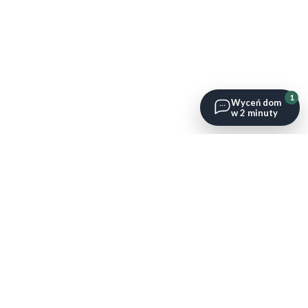
1
Wyceń dom
w 2 minuty