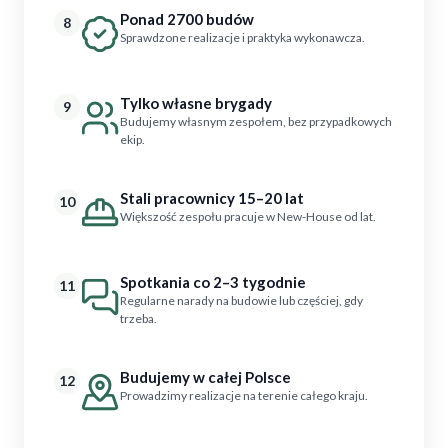
Ponad 2700 budów
8
Sprawdzone realizacje i praktyka wykonawcza.
Tylko własne brygady
9
Budujemy własnym zespołem, bez przypadkowych
ekip.
Stali pracownicy 15–20 lat
10
Większość zespołu pracuje w New-House od lat.
Spotkania co 2–3 tygodnie
11
Regularne narady na budowie lub częściej, gdy
trzeba.
Budujemy w całej Polsce
12
Prowadzimy realizacje na terenie całego kraju.