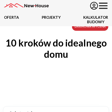
OFERTA
PROJEKTY
KALKULATOR
BUDOWY
Projekty
DARMOWA WYCENA
10 kroków do idealnego
Oferta
domu
Działki
Kredyty
Dokumentacja
20434
Projektów z wyceną
Projekty indywidualne