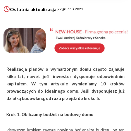
Ostatnia aktualizacja:
22 grudnia 2021
KALKULATOR BUDOWY
BLOG
O NAS
KONAKT
ZAPISZ SIĘ
Realizacja planów o wymarzonym domu często zajmuje
kilka lat, nawet jeśli inwestor dysponuje odpowiednim
kapitałem. W tym artykule wymieniamy 10 kroków
prowadzących do idealnego domu. Jeśli dysponujesz już
działką budowlaną, od razu przejdź do kroku 5.
Krok 1: Obliczamy budżet na budowę domu
Pierwszym krokiem zawsze powinna być analiza budżetu. W ten