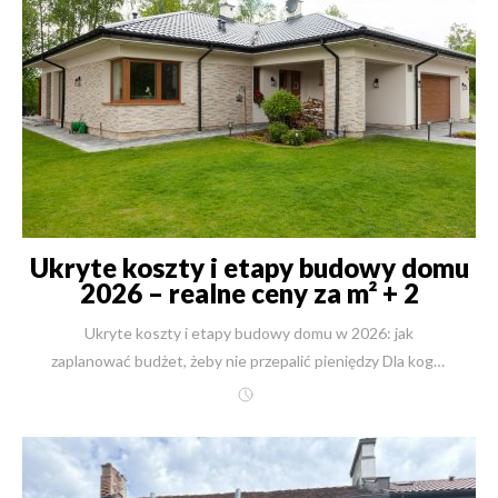
Ukryte koszty i etapy budowy domu
2026 – realne ceny za m² + 2
przykłady New-House
Ukryte koszty i etapy budowy domu w 2026: jak zaplanować budżet, żeby nie przepalić pieniędzy Dla kogo: dla osób, które planują budowę domu (gotowy projekt lub indywidualny) i chcą mieć realny, kompletny budżet – bez przykrych „niespodzianek” w trakcie budowy. Co załatwisz u nas: dostaniesz wycenę + plan etapów + prowadzenie całej budowy od A do Z (działka → dokumenty → budowa → ogród) w jednym kontrakcie. Kwintesencja w 60 sekund (najważniejsze wnioski) Jeżeli dziś – 1 stycznia 2026 – miałbym Ci dać jedną radę jako praktyk z placu budowy, brzmiałaby tak: największe „wycieki budżetu” nie biorą się z wyboru projektu, tylko z tego, czego nie widać na wizualizacji. Najczęściej budżet rozjeżdża się na: gruncie (badania, odwodnienia, wymiana gruntu, zmiana fundamentów), przyłączach (odległości, projekty przyłączy, opłaty i fizyczne wykonanie), formalnościach (WZ/MPZP, mapy, uzgodnienia, projekty branżowe), logistyce placu budowy (prąd budowlany, ogrodzenie, zaplecze), wykończeniu (to tu najłatwiej „dopłacić” 10–30% bez poczucia, że to duża zmiana). W tym artykule dostajesz konkrety: etapy budowy domu, widełki kosztów i prawdziwe przykłady z naszych wycen (New-House, 2026) + prosta checklista, żeby wejść w budowę z poczuciem kontroli. Chcesz budżet „bez złudzeń” i harmonogram etapów? {{ ContactForm }} Budżet, projekt i etapy budowy domu (to, co MUSISZ wiedzieć na start) 1) Dlaczego w 2026 budżet pęka najczęściej „pod spodem” W teorii budowa domu wygląda jak prosta suma: projekt + fundamenty + ściany + dach + instalacje + wykończenie. W praktyce – szczególnie na początku 2026 roku – budowa jest bardziej jak „system naczyń połączonych”: jedna decyzja (np. „dom dalej od drogi”) potrafi podbić koszt przyłączy, jedna niewiadoma (np. woda gruntowa) potrafi zmienić fundament, jedno opóźnienie w formalnościach potrafi „spalić” Ci sezon i dołożyć koszty utrzymania placu budowy. I tu wchodzi problem, który nazywam roboczo „syndromem wierzchołka góry lodowej”: inwestor widzi bryłę domu i wnętrza, a najdroższe ryzyka siedzą w gruncie, dokumentach i logistyce. Jeśli chcesz, możemy od razu przejść przez Twoją sytuację (działka/projekt/budżet/termin) i ułożyć realne etapy budowy domu. kontakt@new-house.pl, tel. +48 504 125 130. 2) Projekt gotowy vs indywidualny: gdzie naprawdę rośnie koszt (i o ile) W 2026 pytanie „gotowy czy indywidualny?” ma sens tylko wtedy, gdy rozdzielisz dwie rzeczy: koszt projektu (dokumentacja), koszt budowy (realizacja). Projekt gotowy – plusy i minusy w praktyce Plusy: szybki start koncepcyjny, znany układ i bryła, łatwiej porównywać oferty wykonawców. Minusy (najczęściej pomijane): adaptacja do działki i przepisów, zmiany konstrukcyjne przy innych strefach wiatru/śniegu, „drobne” modyfikacje, które mnożą koszty (okna, przesunięcia ścian, strop, dach). Projekt indywidualny – co dostajesz i dlaczego jest drożej Projekt indywidualny daje dopasowanie do: działki (układ wjazdu, strony świata, spadki terenu), Twojego stylu życia (funkcje, wysokości, światło), optymalizacji kosztów eksploatacji (energetyka). I teraz ważny konkret, który widzę na setkach wycen: projekty indywidualne zazwyczaj są ok. 10% droższe w realizacji. Nie dlatego, że „ktoś chce zarobić”, tylko dlatego, że: indywidualne projekty częściej mają bardziej złożoną bryłę, więcej detalu architektonicznego, większe przeszklenia i wyższe standardy materiałowe, większe wymagania wykonawcze i kontrola jakości. W tym artykule pokażę to na realnych liczbach za 2026 rok na przykładach dwóch gotowych projektów z New-House – i policzę, ile by kosztowały, gdyby były realizowane jako „indywidual” (+10%). {{ CalculatorBuilding }} 3) Etapy budowy domu – mapa procesu krok po kroku (10 kroków) Poniżej masz „kręgosłup” procesu. Jeżeli któryś krok pomijasz, budżet zwykle wraca jak bumerang – tylko drożej. Rozmowa startowa i założenia: budżet, standard (SSZ / deweloperski / pod klucz), termin, priorytety. Działka: weryfikacja MPZP/WZ, dojazd, media, warunki gruntowe, ryzyka. Koncepcja projektu: gotowy vs indywidualny + wstępne dopasowanie do działki. Badania gruntu i mapa do celów projektowych (to nie są „dodatki”, to fundament decyzji). Projekt budowlany i branżowy: konstrukcja, instalacje, energetyka, uzgodnienia. Formalności: pozwolenie / zgłoszenie, warunki przyłączeniowe, uzgodnienia. Organizacja placu budowy: prąd budowlany, zaplecze, ogrodzenie, harmonogram dostaw. Stan zerowy: roboty ziemne, fundamenty, izolacje – etap, gdzie błędy są najdroższe. Stan surowy → instalacje → deweloperski: konstrukcja, dach, okna, instalacje, tynki, posadzki. Pod klucz + zagospodarowanie terenu: wykończenie, łazienki, kuchnia, oświetlenie, ogród, odbiory. To są etapy budowy domu w wersji „bez skrótów”. I teraz przechodzimy do części, która najbardziej boli: koszty niewidzialne. 4) Ukryte koszty, które zabijają budżet (a prawie nikt ich nie planuje) Poniżej lista, którą w New-House omawiamy na starcie, bo to realnie decyduje o spokoju inwestora. 4.1 Grunt i fundamenty – najdroższa niewiadoma badania geotechniczne (czasem podstawowe wystarczą, czasem potrzebujesz rozszerzonych), wysoki poziom wody gruntowej = odwodnienia, drenaże, zmiany izolacji, słabe grunty = wymiana gruntu / płyta fundamentowa / wzmocnienia. Dlaczego to jest krytyczne? Bo zmiana fundamentu „w trakcie” to nie jest kosmetyka – to potrafi zmienić koszt stanu zerowego i harmonogram. 4.2 Geodezja i „papierologia” (to nie jest jeden geodeta z palikami) mapa do celów projektowych, tyczenie budynku, inwentaryzacja powykonawcza, projekty i uzgodnienia przyłączy. 4.3 Media i przyłącza (najbardziej mylący punkt w budżecie) Najczęstszy błąd: inwestor widzi „sieć w drodze” i zakłada, że to „mały koszt”. A potem wychodzi, że: odległość jest duża, dochodzą projekty, uzgodnienia, odtworzenia nawierzchni, koszt rośnie wraz z metrami. 4.4 Logistyka placu budowy (koszty stałe) prąd budowlany (taryfa budowlana, skrzynka, WLZ), ogrodzenie, zaplecze (toaleta, kontener, przechowywanie), woda technologiczna, jeśli przyłącze się opóźnia. 4.5 „Dopłaty” w wykończeniu – 1000 małych decyzji To etap, gdzie budżet robi się elastyczny i łatwo wpaść w spiralę: „skoro już tu jesteśmy, to dopłaćmy do lepszych płytek…” „a może jednak inne drzwi…” „a to oświetlenie jest słabe…” I nagle +150 tys. zł, ale psychologicznie rozbite na drobne kwoty. 4.6 Szybka tabela „kosztów niewidzialnych” (styczeń 2026) – do przepisania do Twojego budżetu To są pozycje, które najczęściej pomija się w pierwszym kosztorysie. Podaję orientacyjne widełki dla typowej inwestycji domu jednorodzinnego w Polsce (wartości brutto, zależne od regionu i warunków): Kategoria Co dokładnie Typowy zakres (PLN) Grunt badania geotechniczne (podstawowe) 1 200–2 500 Grunt (opcjonalnie) badania rozszerzone / sondowania 3 000–6 000 Grunt (opcjonalnie) wymiana gruntu / wzmocnienia 20 000–40 000+ Geodezja mapa do celów projektowych 1 000–3 000 Geodezja tyczenie + inwentaryzacja 2 500–4 000 Prąd skrzynka budowlana + WLZ + pomiary 2 000–3 000 Woda/kan projekt + uzgodnienia + wykonanie (zależne od metrów) 3 000–40 000+ Gaz (opcjonalnie) przyłącze + projekt + instalacja do domu 3 000–10 000+ Plac budowy ogrodzenie tymczasowe + toaleta (12 mies.) ok. 8 000–12 000 Nadzór (jeśli osobno) kierownik budowy / inspektor 3 000–10 000 Najważniejsze: ta tabela nie ma Cię przestraszyć – ma Cię uchronić przed sytuacją, w której budżet „wycieka” bez Twojej świadomości. Jeśli chcesz, przejdziemy przez Twoją listę „ukrytych kosztów” i ustawimy budżet etapami (tak, żeby był kontrolowalny). kontakt@new-house.pl, tel. +48 504 125 130. 5) Konkrety z New-House (2026): dwa gotowe projekty i realne ceny za m² Poniżej dostajesz liczby, które są najcenniejsze – bo są policzone na konkretnych projektach. Przykład A: Willa Parkowa – 159 m² (2026) Link do projektu: https://new-house.com.pl/projekt/willa-parkowa-1187 Powierzchnia użytkowa: 159 m² Stan surowy: 602 311 PLN → ok. 3 788 PLN/m² Prace deweloperskie: 1 283 283 PLN → ok. 8 071 PLN/m² Prace pod klucz: 1 458 183 PLN → ok. 9 171 PLN/m² Pod klucz z ogrodem: 1 528 183 PLN → ok. 9 611 PLN/m² Jeżeli ten sam dom realizujesz jako projekt indywidualny (średnio +10%): pod klucz: ok. 10 088 PLN/m² (łącznie ok. 1 604 001 PLN), pod klucz z ogrodem: ok. 10 572 PLN/m² (łącznie ok. 1 681 001 PLN). Przykład B: Willa Floryda 5 – 348 m² (2026) Link do projektu: https://new-house.com.pl/projekt/willa-floryda-5-19724 Powierzchnia użytkowa: 348 m² Stan surowy: 1 114 928 PLN → ok. 3 204 PLN/m² Prace deweloperskie: 2 744 717 PLN → ok. 7 888 PLN/m² Prace pod klucz: 3 057 917 PLN → ok. 8 787 PLN/m² Pod klucz z ogrodem: 3 202 917 PLN → ok. 9 204 PLN/m² Jeżeli realizacja byłaby jako projekt indywidualny (+10%): pod klucz: ok. 9 666 PLN/m² (łącznie ok. 3 363 709 PLN), pod klucz z ogrodem: ok. 10 124 PLN/m² (łącznie ok. 3 523 209 PLN). Tabela porównawcza (New-House, ceny 2026) Projekt Pow. użytkowa SSZ (PLN/m²) Deweloperski (PLN/m²) Pod klucz (PLN/m²) Pod klucz + ogród (PLN/m²) Willa