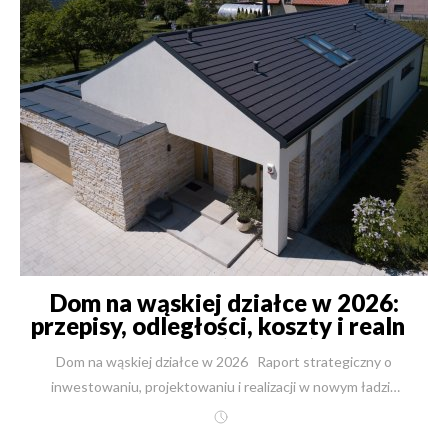
Dom na wąskiej działce w 2026:
przepisy, odległości, koszty i realne
wyceny (9–16 m)
Dom na wąskiej działce w 2026 Raport strategiczny o inwestowaniu, projektowaniu i realizacji w nowym ładzie przestrzennym Ten tekst jest dla osób, które chcą budować sensownie i bez wpadek na działkach o froncie ok. 9–16 m — szczególnie w lokalizacjach, gdzie działka jest droga, trudna, ale warta zachodu. 1) Dlaczego 2026 jest „rokiem selekcji” dla wąskich działek W latach 2024–2025 wąska działka była głównie wyzwaniem architektonicznym: „czy da się tu zmieścić funkcjonalny dom?”. W 2026 dochodzi drugi poziom: ryzyko planistyczno-administracyjne. W skrócie: możesz mieć działkę „fizycznie OK”, ale prawnie ryzykowną, możesz mieć świetny projekt, ale przegrać na etapie: WZ / Plan ogólny / standardy dostępności / odwołania sąsiada, możesz kupić „tanią wąską”, a potem odkryć, że oszczędność zjadły: PPOŻ, logistyka, detale, przeróbki, czas. To jest dokładnie ten typ tematu, który dobrze działa na blogu: dużo wyszukiwań, dużo pytań, dużo strachu i niepewności, a więc wysoka skłonność do kontaktu. 2) Checklista na start (zanim wydasz 1 zł na projekt) Zrób te kroki w tej kolejności — serio, to oszczędza miesiące i dziesiątki tysięcy: Krok 1: MPZP czy WZ? Jeśli jest MPZP: czytaj parametry (linia zabudowy, dach, PBC, miejsca postojowe). Jeśli nie ma MPZP: sprawdź ryzyka pod WZ i Plan ogólny. Krok 2: zmierz „realną szerokość” pod budynek działka może mieć 14 m frontu, ale zwężać się do 11–12 m tam, gdzie realnie stoi dom. Krok 3: sprawdź sąsiadów gdzie mają okna, gdzie stoją, czy nowy dom może im zabrać wymagane doświetlenie. Krok 4: media i dojazd wąska działka = częściej problemy z logistyką, pompą do betonu, składowaniem, wjazdem HDS. Krok 5: dopiero teraz architekt + koncepcja + chłonność + koszty. {{ ContactForm }} 3) Prawo 2026: co najbardziej uderza w działki trudne (w tym wąskie) 3.1 Plan ogólny i „obszar, gdzie wolno uzupełniać zabudowę” W 2026 gminy wchodzą w etap, w którym Plan ogólny zaczyna mieć realny wpływ na to, czy i gdzie da się uzyskać WZ. Co to znaczy praktycznie dla Ciebie (albo Twojego klienta): działki na obrzeżach, po podziałach, „paski” — są częściej na straconej pozycji, bo gmina może nie chcieć rozlewania zabudowy, liczy się tempo: jeśli sytuacja jest niepewna, to harmonogram administracyjny bywa ważniejszy niż sam projekt. 3.2 WZ z terminem ważności (koniec „trzymania w szufladzie”) Jeśli ktoś myśli „załatwię WZ i kiedyś zbuduję” — 2026 mocno ogranicza tę filozofię. WZ staje się dokumentem, który trzeba domknąć inwestycyjnie, a nie tylko „posiadać”. 3.3 Standardy dostępności (szkoła i zieleń) — realny filtr dla obrzeży To bywa killer dla działek peryferyjnych: możesz mieć świetną geometrię, ale jeśli lokalizacja wpada w „zbyt daleko od usług”, robi się problem. 4) Geometria przymusu: działka ≤16 m i odległości, które robią całą grę W praktyce są 3 sytuacje projektowe: Wariant A — „symetryczny” (drogi w metrażu) okna po obu bokach, odległości większe, dom robi się „wagonem”. Efekt biznesowy: z pozoru „tani projekt”, ale funkcjonalnie trudny. Wariant B — „asymetryczny” (najczęstszy i zwykle najlepszy) jedna ściana boczna bez okien, odzyskujesz cenne metry szerokości domu, da się zrobić normalny układ. Efekt: najlepszy kompromis między prawem, światłem, funkcją i kosztem. Wariant C — „przy granicy” (premium ryzyka i detali) maksymalizacja szerokości bryły, ale rosną koszty i detale, pojawia się temat ścian o podwyższonych wymaganiach, serwisu elewacji itd. Efekt: bywa świetne w drogich lokalizacjach, ale wymaga doświadczonego wykonawcy i dobrego projektu. 5) Strategie projektowe, które działają na wąskiej działce (i naprawdę podnoszą komfort) Tu nie chodzi o „zmieścić dom”. Chodzi o to, żeby to był dobry dom, a nie kompromisowy tunel. 5.1 Światło i prywatność: graj przodem i ogrodem maksymalizuj przeszklenia na elewacji ogrodowej, front niech będzie „techniczny”: wejście, garaż/wiata, pomieszczenia pomocnicze, wewnątrz buduj oś widokową (to optycznie poszerza dom). 5.2 „Vertical living” bez bólu Wąska działka często wymusza: 2 kondygnacje, czasem 3 kondygnacje (zwłaszcza gdy chcesz 180–300+ m² w mieście). Klucz to: schody, które nie zjadają domu, sensowna akustyka, przemyślane strefowanie (parter = dzienne, góra = prywatne, ewentualnie „bonus” na poddaszu). 5.3 Garaż w bryle vs wiata: nie idź automatem Na wąskiej działce garaż w bryle potrafi „zjeść” najlepszą część parteru. Często lepszy układ to: wiata (carport) + schowek, a odzyskany metraż oddajesz salonowi lub gabinetowi (co sprzedaje dom dużo lepiej). 6) Ukryte koszty wąskiej działki: gdzie znika „tania działka” To jest sedno ekonomii: wąska działka bywa tańsza w zakupie, ale droższa w realizacji. Najczęstsze „pożeracze budżetu”: detale elewacji i dachu przy małych odległościach (okapy, rynny, obróbki), logistyka (pompa do betonu, dostawy na raty, brak składowania), zabezpieczenia wykopów (gdy jest ciasno i blisko sąsiad), więcej ścian/obwodu na 1 m² → więcej materiału i robocizny „na metr użytkowy”, ryzyko opóźnień (bo wszystko jest trudniejsze organizacyjnie). Wniosek prosty: porównuj koszty nie tylko „za m²”, ale jako TCO (całkowity koszt + czas + ryzyko). {{ CalculatorBuilding }} 7) Wyceny przykładowych domów na wąską działkę (Twoje dane) + ceny za 1 m² Poniżej liczę koszty w przeliczeniu na 1 m² powierzchni użytkowej (PU), bo to jedyny pewny mianownik, który podałeś. Dodatkowo pokazuję szacunek „za 1 m² powierzchni budowanej” (czyli szerzej: całkowitej), bo o to prosisz — ale uczciwie: bez podanej powierzchni całkowitej mogę dać tylko widełki, bazując na typowej relacji PU → pow. całkowita (zwykle +12% do +22% w domach jednorodzinnych, a na wąskich bywa bliżej górnej granicy przez komunikację i układ). Porównanie kosztów budowy – powierzchnia użytkowa → realne ceny WĄSKI D9 (projekt na działkę o szerokości ok. 12 m) Powierzchnia użytkowa (PU): 130 m² Stan surowy zamknięty (SSZ): 378 102 zł ok. 2 909 zł/m² PU Stan deweloperski: 862 427 zł ok. 6 634 zł/m² PU Pod klucz: 1 018 427 zł ok. 7 834 zł/m² PU Pod klucz + ogród: 1 073 427 zł ok. 8 257 zł/m² PU Ryś (projekt na bardzo wąską działkę – ok. 9 m) Powierzchnia użytkowa (PU): 91 m² Stan surowy zamknięty (SSZ): 247 114 zł ok. 2 716 zł/m² PU Stan deweloperski: 601 043 zł ok. 6 605 zł/m² PU Pod klucz: 710 243 zł ok. 7 805 zł/m² PU Pod klucz + ogród: 765 243 zł ok. 8 409 zł/m² PU Wniosek: Małe domy na wąskich działkach mają wyższy koszt m² – skala działa przeciwko inwestorowi. Widełki: „cena za 1 m² powierzchni budowanej” (szacunek) Zakładam: pow. budowana ≈ PU × (1,12–1,22) WĄSKI D9 (pod klucz): ok. 6 835–7 007 PLN/m² budowanej WĄSKI D9 (pod klucz + ogród): ok. 7 204–7 378 PLN/m² budowanej Ryś (pod klucz): ok. 6 407–6 573 PLN/m² budowanej Ryś (pod klucz + ogród): ok. 6 903–7 082 PLN/m² budowanej Jak to czytać? PU daje Ci „perspektywę użytkową” (ile płacisz za metry, w których żyjesz). „Budowana” bywa niższa, bo liczysz większy mianownik — ale w wąskich domach koszt PU i tak rośnie, bo masz więcej przegród, detali i utrudnień na każdy metr funkcji. 8) Etapy budowy domu na wąskiej działce (i gdzie najczęściej ludzie się wykładają) Etapy budowy domu — wersja pod wąską działkę Analiza działki: chłonność + sąsiedzi + światło + dojazd Decyzje planistyczne: MPZP albo WZ + ryzyka na 2026 Koncepcja architektoniczna: wybór wariantu usytuowania (A/B/C z rozdziału 4) Projekt budowlany: w tym detale, które na wąskim robią różnicę (dach, rynny, ściany, akustyka) Pozwolenia i uzgodnienia SSZ: fundamenty, ściany, strop, dach — tu najczęściej rosną koszty przez logistykę Instalacje + szczelność + wentylacja: w wąskim domu łatwo o gorszy komfort bez dobrego projektu Stan deweloperski: wykończenia „bazowe”, przygotowanie pod final Pod klucz: tu wygrywa plan i kontrola detali Ogród i zagospodarowanie: na wąskiej działce to nie „dodatek”, tylko element funkcji (prywatność, dojazdy, retencja) Najczęstszy błąd na wąskiej działce: zaczynanie od projektu „bo ładny”, a dopiero potem walka z prawem i odległościami. FAQ – Dom na wąskiej działce w 2026 Czy na działce o szerokości 9–10 m da się zbudować normalny dom? Tak, ale nie każdy. Kluczowe są: układ asymetryczny (jedna ściana bez okien), bardzo dobra koncepcja światła od frontu i ogrodu, akceptacja 2 kondygnacji (czasem 3). Najczęstszy błąd to wybór „ładnego projektu katalogowego”, który nie działa w realnej geometrii działki. Jaka jest minimalna szerokość działki, żeby budowa miała sens? W praktyce: 9–10 m – możliwe, ale wysokie wymagania projektowe i wykonawcze, 11–13 m – optymalny kompromis (najwięcej sensownych rozwiązań), 14–16 m – pełna swoboda przy dobrej strategii. Uwaga: liczy się realna szerokość w miejscu posadowienia domu, nie tylko front działki. Czy w 2026 trudniej będzie uzyskać WZ na wąskiej działce? Tak – obiektywnie trudniej niż w latach 2020–2024. Powody: Plan ogólny ogranicza „rozlewanie” zabudowy, WZ przestaje być dokumentem „do szuflady”, rośnie znaczenie dostępności usług i infrastruktury. W 2026 czas i kolejność działań administracyjnych są często ważniejsze niż sam projekt. Czy wąska działka zawsze oznacza droższą budowę? Nie zawsze, ale bardzo często tak w przeliczeniu na m². Dlaczego? więcej ścian i detali na każdy metr użytkowy, trudniejsza logistyka, wyższe wymagania techniczne przy małych odległościach. Wąs