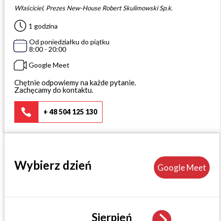
Właściciel, Prezes New-House Robert Skulimowski Sp.k.
1 godzina
KALKULATOR BUDOWY
BLOG
Od poniedziałku do piątku
8:00 - 20:00
O NAS
KONAKT
Google Meet
Chętnie odpowiemy na każde pytanie.
Zachęcamy do kontaktu.
ZAPISZ SIĘ
+ 48 504 125 130
Wybierz dzień
Google Meet
Sierpień