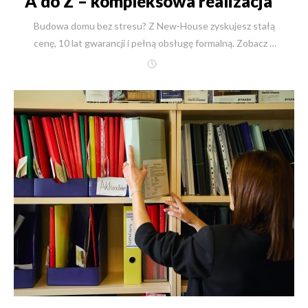
A do Z – kompleksowa realizacja z
New-House
Budowa domu bez stresu? Z New-House zyskujesz stałą cenę, 10 lat gwarancji i pełną obsługę formalną. Zobacz 7 etapów budowy i realizacje w całej Polsce.Nazywam się inż. Robert Skulimowski. Witam Państwa na stronie New-House. Wyobraźmy sobie Pana Michała, który przez lata marzył o domu z widokiem na las. Dziś, dzięki naszej współpracy, codziennie pije kawę na tarasie, który zbudowaliśmy dla niego od podstaw, słuchając śpiewu ptaków. Ten spokój, ta pewność i satysfakcja – to jest prawdziwy cel mojej pracy od ponad 30 lat. W New-House doskonale rozumiemy, że budowa domu to jedna z najważniejszych życiowych decyzji. To inwestycja w przyszłość rodziny, w jej komfort i bezpieczeństwo. Dlatego stworzyliśmy proces, który zdejmuje z Państwa barków cały ciężar tego skomplikowanego przedsięwzięcia. Zajmujemy się wszystkim: od znalezienia idealnej działki, przez projekt i wszystkie pozwolenia, aż po wykończenie wnętrz, ogród i odbiór kluczy. Budujemy w całej Polsce, a absolutnym fundamentem naszej firmy są ludzie. Wiele osób z mojego zespołu – kierowników budowy, inżynierów i fachowców – pracuje z nami 15, 20, a nawet 25 lat. To prawdziwi rzemieślnicy, którzy znają swój fach do perfekcji. Oddając budowę domu w ręce takich ekspertów, mamy pewność sukcesu już na samym starcie. Pamiętam czasy na początku mojej drogi zawodowej, gdy obawialiśmy się zewnętrznego nadzoru. Dziś, 03 listopada 2025 roku, cieszymy się na współpracę z inspektorami nadzoru wyznaczonymi przez Inwestora. To dla nas dodatkowa, merytoryczna weryfikacja, która tylko potwierdza naszą najwyższą jakość. Ta procedura – doświadczeni rzemieślnicy, najlepsze certyfikowane materiały i podwójny nadzór (naszego kierownika budowy i zewnętrznego inspektora) – pozwala nam na coś wyjątkowego w skali kraju: udzielamy 10-letniej gwarancji na wszystkie wykonane prace. To Państwa realne bezpieczeństwo i spokój na dekadę. Dodatkowo, dla pełnej transparentności, do każdej budowy wykonujemy szczegółowe harmonogramy rzeczowo-finansowe, dostępne online dla Inwestora i wszystkich uczestników procesu. W New-House nie ma miejsca na domysły. Jest precyzyjny plan, jakość i terminowość. Ile kosztuje budowa domu? Poznaj realne koszty z New-House (stan na 03.11.2025) Jako inżynier budownictwa wiem, że budżet jest fundamentem każdej inwestycji. W New-House specjalizujemy się w precyzyjnych kosztorysach od trzech dekad. Dzięki olbrzymiej bazie ponad 27 000 wycenionych gotowych projektów i autorskiemu systemowi informatycznemu, jesteśmy w stanie podać Państwu przybliżoną wycenę (z dokładnością 97-103%) w ciągu zaledwie 1 godziny. Wycenę na podstawie gotowego projektu wykonawczego przygotowujemy w 2 dni robocze. Rozumiemy, że pojęcia „tani dom” lub „droga rezydencja” są względne. Dlatego poniżej przedstawiam trzy konkretne, przykładowe realizacje o różnej skali, wraz z kosztami brutto (z 8% VAT) aktualnymi na 03 listopada 2025. Projekt: Riwiera 4 wariant C (Dom komfortowy) Kategoria Dane Link do projektu https://new-house.com.pl/projekt/21829 Powierzchnia użytkowa 180 m² Prace stan surowy 622 499 PLN (brutto) Prace deweloperskie 1 267 803 PLN (brutto) Prace pod klucz 1 465 803 PLN (brutto) / Cena jednostkowa: 8 143 PLN/m² Prace pod klucz z ogrodem 1 535 803 PLN (brutto) Czas realizacji (z dokumentami) 12 miesięcy Projekt: Willa Siedziba (Elegancka willa) Kategoria Dane Link do projektu https://new-house.com.pl/projekt/19603 Powierzchnia użytkowa 282 m² Prace stan surowy 765 519 PLN (brutto) Prace deweloperskie 1 739 565 PLN (brutto) Prace pod klucz 2 021 565 PLN (brutto) / Cena jednostkowa: 7 169 PLN/m² Prace pod klucz z ogrodem 2 131 565 PLN (brutto) Czas realizacji (z dokumentami) 15 miesięcy Projekt: LK&1699 (Prestiżowa rezydencja) Kategoria Dane Link do projektu https://new-house.com.pl/projekt/27653 Powierzchnia użytkowa 781 m² Prace stan surowy 5 399 403 PLN (brutto) Prace deweloperskie 8 975 530 PLN (brutto) Prace pod klucz 9 678 430 PLN (brutto) / Cena jednostkowa: 12 392 PLN/m² Prace pod klucz z ogrodem 9 823 430 PLN (brutto) Czas realizacji (z dokumentami) 24 miesiące 30 lat doświadczenia i spokój na lata – poznaj filary współpracy z New-House Wybór firmy budowlanej to decyzja na lata, która definiuje nie tylko jakość budynku, ale przede wszystkim Państwa komfort i spokój podczas całego procesu. W New-House zbudowaliśmy naszą reputację na solidnych fundamentach, które realnie chronią Inwestora. Oto, co gwarantuje Państwu współpracę z nami: 10-letnia gwarancja na wszystkie prace To nie jest obietnica marketingowa, to zobowiązanie umowne. Przez 10 lat od odbioru domu mają Państwo absolutny spokój i pewność, że Państwa inwestycja jest w pełni bezpieczna. Jako generalny wykonawca bierzemy pełną odpowiedzialność za całość prac. 30 lat doświadczenia i ponad 2500 wykonanych realizacji Nie uczymy się na Państwa budowie. Zrealizowaliśmy ponad 2500 domów i budynków biurowych. To doświadczenie przekłada się na przewidywalny, płynny proces, pozbawiony kosztownych błędów, opóźnień i niepotrzebnego stresu. Własne, doświadczone ekipy - 15, 20, a nawet 25 lat razem z New-House Nasi architekci, kierownicy budowy, inżynierowie oraz brygady murarskie, dekarskie czy wykończeniowe to ludzie związani z New-House od lat. To gwarantuje niezmienną, powtarzalną, najwyższą jakość wykonawstwa, której nie zapewni firma bazująca na przypadkowych podwykonawcach z rynku. Gwarancja stałej ceny i terminu w umowie Chronimy Państwa budżet i plany życiowe. Po podpisaniu umowy, cena za dany etap jest stała, a termin precyzyjny i gwarantowany. Mogą Państwo spać spokojnie, bez obaw o nieprzewidziane koszty czy "poślizgi" w harmonogramie. Kompleksowość od A do Z w całej Polsce Nieważne, czy marzą Państwo o domu na Mazurach, w górach czy pod Warszawą. Zajmujemy się wszystkim – od znalezienia działki, przez projekt wnętrz, po architekturę krajobrazu. Jeden partner to jedna odpowiedzialność i ogromna oszczędność Państwa cennego czasu. Realna korzyść 8% VAT i transparentne finansowanie Budując z nami jako generalnym wykonawcą, korzystają Państwo z preferencyjnej stawki 8% VAT (dla domów do 300 m² powierzchni użytkowej) na materiały i robociznę. Oferujemy jasne rozliczenie etapowe – płacą Państwo wyłącznie za zakończony i odebrany przez Państwa lub inspektora etap prac. Jak przebiega kompleksowa budowa domu od A do Z? Poznaj 7 kluczowych etapów Budowa domu to skomplikowany proces logistyczny, techniczny i prawny. Dla naszych Klientów upraszczamy go do 7 przejrzystych kroków. Oto Państwa droga do marzeń, którą przejdziemy razem, dbając o każdy szczegół na każdym etapie budowy domu. Krok 1: Działka i Analiza Terenu Proces zaczyna się jeszcze przed projektem. Pomagamy naszym Inwestorom znaleźć idealną działkę dzięki dostępowi do ogólnopolskich baz nieruchomości. Co jednak ważniejsze – nasi eksperci gruntownie ją weryfikują. Sprawdzamy Miejscowy Plan Zagospodarowania Przestrzennego (MPZP) lub, w przypadku jego braku, pomagamy uzyskać decyzję o Warunkach Zabudowy (WZ). To daje Państwu gwarancję, że wymarzony projekt będzie mógł legalnie powstać w tym konkretnym miejscu. Krok 2: Projekt Domu – Gotowy czy Indywidualny? Mają Państwo do wyboru dwie komfortowe ścieżki: Adaptacja projektu gotowego: Mogą Państwo wybrać jeden z ponad 21 000 gotowych projektów z naszej bazy. Nasz architekt dokona jego adaptacji do specyfiki działki i Państwa potrzeb. Projekt indywidualny: To opcja, którą rekomendujemy przy nietypowych działkach lub unikatowych wizjach. Architekt New-House stworzy projekt od zera, idealnie skrojony na miarę Państwa rodziny i oczekiwań. Krok 3: Formalności i Pozwolenia (Nasza Odpowiedzialność) To etap, który spędza sen z powiek Inwestorom budującym systemem gospodarczym. W New-House bierzemy go w 100% na siebie – to esencja naszej kompleksowej usługi "od A do Z". Załatwiamy mapy do celów projektowych, warunki techniczne i umowy z gestorami sieci (prąd, woda, gaz, kanalizacja), projekt zjazdu, pozwolenia wodnoprawne i wszelkie inne niezbędne zgody. Składamy kompletny wniosek i uzyskujemy ostateczne pozwolenie na budowę. Dziś (stan na 03.11.2025) urzędy mają 65 dni na wydanie decyzji, a cały proces z przygotowaniem dokumentów trwa ok. 3,5 miesiąca. Państwo oszczędzają ten czas. Krok 4: Stan Surowy (Fundament Trwałości) Rozpoczynamy właściwą budowę. Po wytyczeniu budynku przez uprawnionego geodetę, wykonujemy roboty ziemne i solidne fundamenty, zabezpieczone izolacją termiczną i przeciwwilgociową. Następnie wznosimy ściany. Pracujemy wyłącznie na sprawdzonych, certyfikowanych technologiach, a wybór materiału zależy od Państwa priorytetów: Ceramika (np. Porotherm 25): Wybierając tę technologię, zyskują Państwo dom o "oddychających" ścianach, które doskonale akumulują ciepło zimą i chronią przed upałem latem. Precyzja wykonania nowoczesnych pustaków oznacza cieplejsze i równiejsze mury, a kompleksowość systemu pozwala na budowę całego domu w jednej, spójnej technologii. Silikaty (np. Silka 24): To wybór dla osób ceniących absolutną ciszę i spokój. Bloki silikatowe oferują najwyższą izolacyjność akustyczną na rynku. To także jeden z najzdrowszych materiałów (powstaje z piasku, wody i wapna), o najniższej promieniotwórczości naturalnej, gwarantujący idealny mikroklimat we wnętr