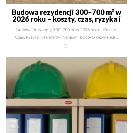
Budowa rezydencji 300–700 m² w
2026 roku – koszty, czas, ryzyka i
standardy premium
Budowa Rezydencji 300–700 m² w 2026 roku – Koszty,
Czas, Ryzyka i Standardy Premium Budowa rezydencji o
powierzchni 300, 500 czy 700 m² to inwestycja, która
przypomina bardziej realizację budynku komercyjnego niż
klasycznego domu jednorodzinnego. Tu nie ma miejsca na
eksperymenty. Każdy błąd to dziesiątki (a czasem setki)
tysięcy złotych strat. Ten raport powstał na bazie ponad
2 500 inwestycji zrealizowanych przez New-House od
1991 roku. Widzimy wyraźnie, jak zmienia się rynek
premium. W 2026 roku luksus to nie metraż — to
technologia, niezależność energetyczna i perfekcyjna
organizacja procesu budowy. Poniżej znajdziesz
kompletny przewodnik po kosztach, ryzykach,
harmonogramie i kluczowych decyzjach, które decydują o