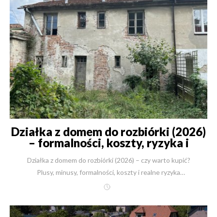
Działka z domem do rozbiórki (2026)
– formalności, koszty, ryzyka i
checklista | New-House
Działka z domem do rozbiórki (2026) – czy warto kupić? Plusy, minusy, formalności, koszty i realne ryzyka Aktualizacja: 26 grudnia 2025 (Warszawa) – dane i wnioski przygotowane z myślą o realiach początku 2026 roku. Kwintesencja w 60 sekund (najważniejsze wnioski) Tak, to często świetny ruch: najlepsze lokalizacje, dojrzałe otoczenie, często już są media i dojazd. Nie, nie zawsze możesz zburzyć stary dom: czasem blokuje to konserwator, MPZP, układ granic lub formalności rozbiórkowe. Nowy dom może być większy – ale tylko wtedy, gdy pozwalają na to zapisy MPZP lub decyzja WZ (a w 2026 roku zasady WZ robią się ostrzejsze). Największe ryzyko nie leży w „gruzie”, tylko w papierach: plan miejscowy, WZ, ochrona konserwatorska, linie zabudowy, odległości od granic, służebności. Najczęstszy błąd kupujących: „Biorę, bo taniej”. Najlepsza strategia: „Sprawdzam, zanim podpiszę”. Jeśli chcesz spać spokojnie: potraktuj rozbiórkę jako jeden z etapów budowy domu, a nie osobną przygodę organizowaną „po godzinach”. Sprawdź działkę przed zakupem – krótka rozmowa i wstępna ocena ryzyk potrafią oszczędzić miesiące i dziesiątki tysięcy złotych. (2026): Dlaczego to bywa „perełka” i gdzie są miny formalne Dlaczego działki z domem do rozbiórki są często lepsze niż „goły grunt” W 2026 roku widzę powtarzający się schemat: ktoś szuka działki miesiącami, przewija ogłoszenia „działek budowlanych”, a potem… przypadkiem trafia na ofertę w kategorii „dom do remontu”. I nagle okazuje się, że to jest dokładnie ta lokalizacja, której wcześniej nie dało się kupić jako pustej działki. Dlaczego? Bo historycznie atrakcyjne miejsca były zabudowane od dawna. A „stary dom” w ogłoszeniu to często po prostu opakowanie dla gruntu z przewagami: istniejący dojazd, często droga gminna sąsiedztwo już ułożone (mniej niespodzianek) zdarzają się podciągnięte media (albo przynajmniej infrastruktura w ulicy) dojrzała zieleń, starodrzew (wartość, której nie kupisz „od ręki”) I jest jeszcze jeden element, bardzo ludzki: właściciele takich nieruchomości to nierzadko spadkobiercy. Dom jest dla nich kosztem i kłopotem, więc bywają bardziej skłonni do rozmów. Mini-historia (z życia budów): Pan Filip chciał działkę „blisko miasta, ale cicho”. Przez długi czas oglądał puste parcele – wszystkie w miejscach, które nie dawały mu poczucia komfortu. Dopiero gdy zaczął sprawdzać ogłoszenia „domów do remontu”, znalazł działkę z małym, starym budynkiem i pięknymi drzewami. Dziś pije kawę na tarasie nowego domu i mówi jedno: „Najlepsze było to, że najpierw ktoś sprawdził papierologię, a dopiero potem się zakochałem.” Plusy i minusy – uczciwie, bez lukru Plusy Lokalizacja premium (często lepsza niż działki „z pola”) Potencjalnie istniejące przyłącza / media (lub łatwiejsze ich odtworzenie) Negocjacyjność ceny (bo dom bywa „problemem” sprzedającego) Dojrzałe otoczenie i zieleń Czasem łatwiejsze uzyskanie parametrów zabudowy (ale to zależy od planu i okolicy) Minusy (te prawdziwe) Ryzyko, że rozbiórka nie będzie prosta (konserwator, MPZP, granice, bliźniak, ściana w ostrej granicy) Ryzyko, że po wyburzeniu okaże się, że nowy dom musi spełnić współczesne warunki techniczne i nie da się go ustawić tak jak starego Niespodzianki w ziemi: stare fundamenty, zasypane piwnice, niezinwentaryzowane sieci Dodatkowy etap formalny i logistyczny (rozbiórka + utylizacja + zabezpieczenia) Tu ważna myśl: minusy są do ogarnięcia, ale tylko wtedy, gdy je policzysz i wpiszesz w etapy budowy domu. Czy zawsze można zburzyć stary dom i postawić nowy? Nie. Powiem wprost, bo to temat, który robi najwięcej krzywdy inwestorom: „Dom do rozbiórki” w ogłoszeniu nie jest gwarancją, że urząd i konserwator myślą tak samo. Są sytuacje, w których: formalnie nie wolno rozebrać budynku (albo jest to ekstremalnie trudne) wolno rozebrać, ale nie wolno postawić nowego w takim kształcie, jak chcesz wolno postawić nowy, ale po spełnieniu warunków, które zmniejszą dom lub przesuną go w głąb działki Najczęstsze blokery: ochrona konserwatorska (wpis do rejestru, ewidencja, strefy ochrony) MPZP narzuca zachowanie linii zabudowy, gabarytów, kształtu dachu, a czasem nawet „charakteru” zabudowy budynek stoi w układzie „na granicy” albo w zabudowie bliźniaczej/szeregowej w praktyce: spór sąsiedzki + ryzyko szkód w trakcie rozbiórki Jeśli masz na oku działkę z budynkiem: zrób audyt formalny zanim podpiszesz umowę. To nie jest „fanaberia” – to zabezpieczenie marzenia. {{ ContactForm }} Rozbiórka: zgłoszenie czy pozwolenie (i dlaczego to ma znaczenie) W praktyce masz dwie ścieżki: rozbiórka na zgłoszenie rozbiórka na pozwolenie Zasady zależą m.in. od parametrów obiektu, lokalizacji względem granic i ochrony konserwatorskiej. W biznes.gov.pl znajdziesz opis procedury „Pozwolenie na rozbiórkę” wraz z listą typowych załączników (m.in. zgoda właściciela, szkic usytuowania, opis sposobu zapewnienia bezpieczeństwa). Co z tego wynika dla kupującego? czas i nerwy: inna jest „waga” zgłoszenia, inna pozwolenia bezpieczeństwo: przy pozwoleniu częściej wchodzą dodatkowe wymagania organizacyjne harmonogram: rozbiórka wpływa na kolejne etapy budowy domu, zwłaszcza fundamenty i przyłącza Wskazówka praktyczna (2026): Jeśli i tak planujesz nowy dom od razu – często sensowniejsze jest prowadzenie tematu tak, żeby rozbiórka była traktowana jako element przygotowania terenu pod budowę (w jednym, spójnym planie działań), zamiast robić to „oddzielnie i po omacku”. Czy nowy dom może być większy niż stary? Często: tak. Przeważnie: nie. O tym, czy nowy dom może być większy, decydują: MPZP (jeśli jest) – wskaźniki, linie zabudowy, wysokość, kąt dachu, intensywność, powierzchnia biologicznie czynna albo decyzja WZ (jeśli nie ma MPZP) – zasada dobrego sąsiedztwa i analiza urbanistyczna I teraz ważny punkt „na 2026”: reforma planowania przestrzennego wprowadza plan ogólny gminy jako dokument wiążący dla decyzji WZ, a wątek „obszaru uzupełnienia zabudowy” staje się kluczowy. Ministerstwo opisuje plan ogólny jako nowe, obowiązkowe narzędzie planistyczne, wiążące także dla WZ. w praktyce inwestorzy coraz częściej pytają o daty graniczne i ryzyko, że po wejściu w życie planu ogólnego uzyskanie WZ będzie trudniejsze. Konkretnie o dacie: w dyskusji o nowych zasadach często pojawia się 1 lipca 2026 jako moment, po którym mechanika wydawania WZ może być bardziej ograniczona (w zależności od gminy i etapu wdrożenia planu ogólnego). „Ale przecież stary dom stoi w granicy – to ja też tak postawię…” Tu jest klasyczna pułapka. Po rozbiórce zaczynasz znowu w reżimie aktualnych warunków technicznych (odległości od granic, ochrona ppoż, doświetlenie itd.). Minimalne odległości 3 m/4 m wynikają z § 12 warunków technicznych, a zmiany i doprecyzowania były komunikowane m.in. przez gov.pl. Wniosek: stary dom w „ostrej granicy” może dawać złudne poczucie, że wszystko jest możliwe. W 2026 roku – tym bardziej – sprawdzaj to na papierze, nie na wyobrażeniu. Checklista: co sprawdzić przed zakupem działki z domem do rozbiórki Poniżej masz listę, którą w praktyce traktuję jak „bezpiecznik inwestora”: Dokumenty i planowanie MPZP: co wolno budować (parametry, linie zabudowy, dach, wysokość) jeśli brak MPZP: realność uzyskania WZ (i zgodność z planem ogólnym, gdy wejdzie w życie) ochrona konserwatorska: rejestr/ewidencja/strefy dostęp do drogi publicznej i ewentualne służebności Granice, sąsiedztwo, ustawienie domu gdzie jest granica w terenie (geodeta, mapa do celów projektowych) czy budynek jest w granicy, czy „wisi” na sąsiednim układzie czy nowy dom da się sensownie ustawić przy aktualnych przepisach Media i „niespodzianki” przebieg sieci (mapa zasadnicza, uzgodnienia) czy da się wykorzystać istniejące przyłącza, czy i tak robisz nowe czy jest szansa na azbest (eternit) fundamenty/piwnice (koszt i ryzyko) Wyślij lokalizację i podstawowe dane działki – powiemy, co jest ryzykiem, co jest okazją, a co jest „czerwoną flagą”. Tabela: „Goła działka” vs „działka z domem do rozbiórki” (perspektywa 2026) Obszar Goła działka Działka z domem do rozbiórki Lokalizacja często peryferie często świetna lokalizacja Media bywa, że wszystko trzeba doprowadzić często infrastruktura już jest lub jest bliżej Start budowy szybki tylko „na papierze” wolniejszy na starcie (rozbiórka), ale bywa szybszy w całości Ryzyko formalne standardowe wyższe (konserwator, rozbiórka, granice) Koszty ukryte przyłącza, drogi, odwodnienia rozbiórka, gruz, azbest, fundamenty Potencjał negocjacji zwykle mniejszy często większy (spadek, kłopotliwy budynek) Komfort docelowy zależy od okolicy często wysoki (otoczenie już „dojrzałe”) (2026): Koszty, etapy budowy domu i jak zrobić to „bez dramatu” Koszty: czego ludzie nie liczą (a potem są zaskoczeni) W 2026 roku kosztorys „działki z domem do rozbiórki” powinien mieć przynajmniej te pozycje: Rozbiórka + robocizna Koszt rozbiórki zależy od kubatury, konstrukcji, dostępu sprzętu i regionu. W widełkach rynkowych często spotyka się zakres typu „kilkadziesiąt zł za m³ do ponad 100 zł za m³”, ale realna wycena jest zawsze „z oględzin”. Przykładowe widełki kosztów rozbiórek są opisywane w materiałach branżowych. Wywóz gruzu i odpadów Tu różnice robią się ogromne w zależności od tego, czy masz gruz czysty, czy zmieszany. W prasie branżowej pojawiają się konkretne przykłady cen kontenerów i big bagów (np. kont