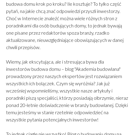
technologicznie sterowana rezydencja, w której każdy
budowa domu krok po kroku? Ile kosztuje? To tylko część
element pracuje na komfort i oszczędności. II. Prawda o
pytań, na jakie chcą znać odpowiedzi przyszli inwestorzy.
kosztach — Dlaczego 10 000 zł/m² to nowy standard w
Choć w Internecie znaleźć można wiele różnych stron z
2026? Poniżej przykład, który najlepiej obrazuje realne
poradnikami dla osób budujących domy, to jednak bywają
koszty rezydencji premium. Projekt referencyjny:
one pisane przez redaktorów spoza branży, rzadko
LK&1338 – 534 m² Tabela 1: Dynamika wzrostu cen
aktualizowane, nieuwzględniające obowiązujących w danej
(projekt 534 m²) Etap inwestycji Koszt 2023 Prognoza
chwili przepisów.
2026 Cena za m² (2026) Stan Surowy Zamknięty 2,48 mln
Wiemy, jak ekscytująca, ale i stresująca bywa dla
PLN 2,87 mln PLN ~5 378 PLN/m² Stan Deweloperski 4,21
inwestorów budowa domu – blog "Akademia budowlana"
mln PLN 4,90 mln PLN ~9 183 PLN/m² Pod Klucz 4,69 mln
prowadzony przez naszych ekspertów jest rozwiązaniem
PLN 5,38 mln PLN ~10 083 PLN/m² Wnioski dla inwestora:
wszystkich ich bolączek. Czym się wyróżnia? Jak już
10 000 zł/m² netto to realna baza dla rezydencji w
wcześniej wspomnieliśmy, wszystkie nasze artykuły i
standardzie premium. Przy skomplikowanej bryle i
poradniki piszą specjaliści, którzy posiadają olbrzymie, nieraz
topowych materiałach: 11 000–11 400 zł/m². Rezydencja
ponad 20-letnie doświadczenie w branży budowlanej. Dzięki
600–700 m² to budżet: 7–8 mln zł (budowa +
temu jesteśmy w stanie rzetelnie odpowiedzieć na
wykończenie). Dlaczego precyzyjny kosztorys to Twoja
wszystkie pytania potencjalnych inwestorów!
polisa ubezpieczeniowa? Przy inwestycji za kilka milionów
złotych niedokładny kosztorys potrafi zniszczyć cały plan
To jednak ciągle nie wszystko! Blog o budowaniu domu na