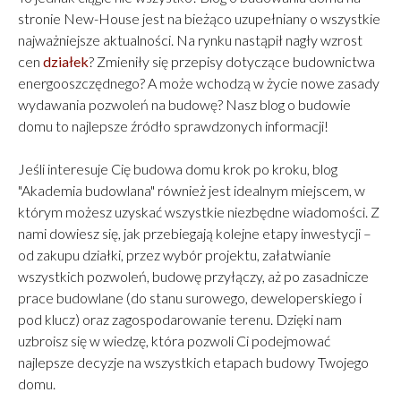
finansowy. Typowe straty inwestorów bez kosztorysu
stronie New-House jest na bieżąco uzupełniany o wszystkie
New-House: 10% niedoszacowania = 500 000 – 800 000
najważniejsze aktualności. Na rynku nastąpił nagły wzrost
zł dodatkowych kosztów. Ukryta logistyka (żurawie,
cen
działek
? Zmieniły się przepisy dotyczące budownictwa
utwardzenie dróg, zaplecze socjalne) = 200 000 – 400 000
energooszczędnego? A może wchodzą w życie nowe zasady
zł, których nie uwzględniają kalkulatory internetowe.
wydawania pozwoleń na budowę? Nasz blog o budowie
Opóźnienia w stolarki aluminiowej (czas oczekiwania do
domu to najlepsze źródło sprawdzonych informacji!
16 tygodni) = przerwy w budowie kosztujące miesięcznie
20 000 – 40 000 zł. Jak chroni Cię kosztorys New-
Jeśli interesuje Cię budowa domu krok po kroku, blog
House? Kontraktujemy stal i beton wcześniej — cena
"Akademia budowlana" również jest idealnym miejscem, w
stabilna. Plan logistyczny na podstawie 2 500 realizacji.
którym możesz uzyskać wszystkie niezbędne wiadomości. Z
Harmonogram stolarki wpasowany w cykl budowlany.
nami dowiesz się, jak przebiegają kolejne etapy inwestycji –
Precyzyjne listy materiałowe bez marnotrawstwa. Efekt:
od zakupu działki, przez wybór projektu, załatwianie
średnio 300–600 tys. zł oszczędności tylko dzięki
wszystkich pozwoleń, budowę przyłączy, aż po zasadnicze
profesjonalnej organizacji zakupu materiałów i
prace budowlane (do stanu surowego, deweloperskiego i
pod klucz) oraz zagospodarowanie terenu. Dzięki nam
harmonogramu. III. Ile trwa budowa rezydencji 300–700
uzbroisz się w wiedzę, która pozwoli Ci podejmować
m²? (Realne 18–30 miesięcy) Budowa tak dużego domu
najlepsze decyzje na wszystkich etapach budowy Twojego
to proces, którego nie da się przyspieszyć bez utraty
domu.
jakości. Realny harmonogram (na podstawie 2025/2026):