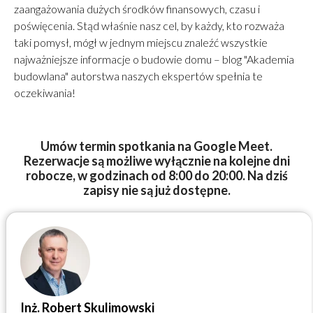
zaangażowania dużych środków finansowych, czasu i
Budowa domu
poświęcenia. Stąd właśnie nasz cel, by każdy, kto rozważa
taki pomysł, mógł w jednym miejscu znaleźć wszystkie
Rezydencje
najważniejsze informacje o budowie domu – blog "Akademia
budowlana" autorstwa naszych ekspertów spełnia te
oczekiwania!
Rozbudowa
Remonty
Umów termin spotkania na Google Meet.
Rezerwacje są możliwe wyłącznie na kolejne dni
Budynki biurowe
robocze, w godzinach od 8:00 do 20:00. Na dziś
zapisy nie są już dostępne.
Realizacje
Referencje
Filmy
Inż. Robert Skulimowski
Ogrody