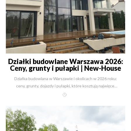
Działki budowlane Warszawa 2026:
Ceny, grunty i pułapki | New-House
Działka budowlana w Warszawie i okolicach w 2026 roku: ceny, grunty, dojazdy i pułapki, które kosztują najwięcej Piszę ten tekst z perspektywy wejścia w 2026 rok – i powiem wprost: dziś o dobrej działce nie decyduje już tylko „ładna okolica”. Decyduje czas dojazdu, plan miejscowy, rodzaj gruntu i wody gruntowe, dostępność mediów oraz to, czy działka ma potencjał „na dom marzeń”, czy raczej „na kosztowną walkę z naturą i urzędem”. Kwintesencja (najważniejsze wnioski w 60 sekund) Warszawa = wygoda i infrastruktura, ale też: wysoka cena, sąsiedzi z każdej strony, hałas, ograniczenia MPZP i mało „prawdziwie dobrych” działek. Pod Warszawą często dostajesz większą działkę za niższą cenę, ale musisz wygrać trzy bitwy: dojazd, media i formalności (MPZP/WZ/Plan Ogólny). Grunt i woda potrafią „zjeść” pozorną okazję: tania działka na glinie = częściej błoto po zimie, trudniejsze odwodnienie, inne rozwiązania fundamentów i ogrodu. Najlepsza strategia na 2026: wybieraj lokalizacje przy szybkich trasach (S2/S8/S7/A2) albo przy kolei (SKM/WKD/Kolej), ale nie w zasięgu hałasu i nie „w ciemno” bez sprawdzenia planu i gruntu. W praktyce: działka to pierwszy z kluczowych tematów, od którego zależą wszystkie kolejne etapy budowy domu – koszt, tempo, technologia, komfort życia. Działka budowlana w Warszawie – wady i zalety (i dla kogo to naprawdę jest) Zalety działek w Warszawie Infrastruktura na wyciągnięcie ręki: szkoły, przedszkola, sklepy, usługi, sport, kultura. Komunikacja: metro, SKM, tramwaje, obwodnica – dla wielu osób to realnie „odzyskany czas”. Wyższa stabilność wartości gruntu: zwłaszcza w dzielnicach postrzeganych jako prestiżowe lub „pewne”. Mniej ryzyk „pustej gminy”: w wielu miejscach miasto jest już uzbrojone i ucywilizowane. Wady działek w Warszawie Cena: często płacisz „za adres”, a nie za parametry działki. Sąsiedzi z każdej strony: mniej prywatności, więcej ograniczeń (zacienienie, hałas, parkowanie, ogrodzenia). Hałas i zanieczyszczenia: szczególnie przy głównych arteriach i w gęstszej zabudowie. Mniej elastyczności projektowej: MPZP, linie zabudowy, powierzchnia biologicznie czynna, czasem ochrona drzew / układu urbanistycznego. Dla kogo działka w Warszawie? Dla osób, które pracują w Warszawie i chcą skrócić dojazdy oraz żyć „w mieście”. Dla rodzin z dziećmi, które stawiają na infrastrukturę (często: Białołęka, Wawer, części Ursynowa). Dla osób, którym zależy na prestiżu (często: Wilanów, fragmenty Mokotowa/Ursynowa). Dla inwestorów: grunt w mieście bywa „bezpieczniejszy”, ale wejście jest droższe. {{ ContactForm }} Najprostsza „Wielka Tabela” – ceny i wnioski (Warszawa + okolice) Uwaga: to są orientacyjne widełki rynkowe, jakie realnie widzi się w ofertach i zapytaniach klientów na przełomie końcówki 2025 i wejścia w 2026. Konkret zależy od ulicy, mediów, MPZP, sąsiedztwa i… gruntu. Lokalizacja (przykłady) Cena orientacyjna działki (zł/m²) Dojazd / „kręgosłup” komunikacyjny Najczęstsze ryzyko, które zmienia koszt budowy i życia Wilanów (Zawady, Powsin) 1800–3500+ S2/S79, szybki dojazd na Mokotów wysoka woda gruntowa, droższe odwodnienie i izolacje, restrykcyjny MPZP Mokotów / Ursynów (okolice zielone) 1600–3500+ metro + S2 mało działek, wysoka cena, ograniczenia biologicznie czynnej, ciasne wjazdy Wawer (Radość, Falenica, Miedzeszyn) 1200–2200 S2 + SKM mozaika gruntów (piasek/torf), miejscami wysoka woda, czasem brak kanalizacji Białołęka (Zielona Białołęka, okolice Trasy Toruńskiej) 900–1800 S8 + mosty, dojazdy do metra częsty brak MPZP w mikrorejonach, zmienne warunki gruntowe, korki w szczycie Wesoła / Rembertów 900–1800 SKM/Kolej działki leśne = formalności drzew, czasem ograniczenia zabudowy Marki / Ząbki 700–1400 S8 gliny, stojąca woda po zimie, odwodnienia, ciasna zabudowa Radzymin / Słupno 450–900 S8 gliny i iły, trudna retencja, po zimie mokro, ważne podniesienie terenu/odwodnienie Łomianki / Dziekanów / okolice 700–1400 S7/S8 (w zależności od punktu) hałas od tras, miejscami tereny zalewowe/wyższa wilgotność, plan miejscowy kluczowy Piaseczno / Lesznowola 700–1400 S7/S79, trasy wylotowe presja urbanizacji, różne MPZP, trzeba uważać na hałas i „korytarze” ruchu Magdalenka / Podkowa Leśna / Komorów 900–2000 S8/A2 + WKD (zależnie) działki zalesione = ochrona drzew + koszt przygotowania terenu Pruszków / Piastów 900–2000 A2 + WKD/Kolej mało działek, często „plomby”, ciasno, sąsiedzi i ograniczenia Grodzisk Maz. / Milanówek 500–1000 A2 + WKD/Kolej rosnące ceny, ale dobre „miasto satelickie”; klucz: uzbrojenie i plan Żabia Wola / okolice S8 350–800 S8 większe działki, ale częściej auto-must-have; sprawdzić media i MPZP/WZ Józefów / Otwock / Wiązowna 650–1800 SKM + trasy na wschód piaski + lasy (plus), ale drzewostan i formalności; lokalnie wysoka woda przy dolinach Wniosek cenowy: Cena rośnie, gdy masz jednocześnie: dobry dojazd + MPZP + media + „ładne otoczenie”. Cena spada (albo „udaje okazję”), gdy masz: braki formalne, brak mediów, hałas, trudny grunt lub niepewną przyszłość planistyczną. Co realnie wpływa na ceny działek w Warszawie i pod Warszawą? 1) Czas dojazdu (nie odległość) W 2026 roku ludzie kupują minuty, a nie kilometry. Dlatego: blisko S2/S8/S7/A2 ceny idą w górę, ale za blisko (hałas) – ceny potrafią spadać, a komfort życia siada. 2) Plan miejscowy i „pewność” zabudowy Największa mina: działka „ładna”, ale formalnie „niepewna”. W praktyce kluczowe pytania brzmią: Czy jest MPZP? Jeśli tak – jakie parametry narzuca? Jeśli nie ma – czy da się bezpiecznie uzyskać WZ i czy rejon nie jest blokowany przez nowe zasady planistyczne? 3) Media i infrastruktura w ulicy Działka z prądem/wodą/kanalizacją to często różnica: w czasie: miesiące vs „od razu”, w kosztach: od kilku do kilkudziesięciu tysięcy, w stresie: „etapy budowy domu” nie stoją w miejscu. 4) Grunt i woda (czyli temat, którego większość ludzi nie docenia) To jest element, który potrafi wywrócić budżet nie dlatego, że „zawsze jest drogo”, tylko dlatego, że zależy gdzie i na czym stawiasz dom. {{ CalculatorBuilding }} Warszawa i okolice: grunty, Wisła, wody gruntowe – co gdzie dominuje i co to zmienia Warszawa jako miasto „na warstwach”: Wisła, tarasy, gliny, piaski, torfy Warszawa i okolice są geologicznie różnorodne. W skrócie: Pas wiślany i okolice dolin: częściej wyższa wilgotność, lokalnie wyższe wody gruntowe, grunty rzeczne (mady) i piaski w różnych układach. Rejony gliniaste po stronie północno-wschodniej (często okolice Marek, Radzymina, Wołomina): dominują gliny/iły polodowcowe – woda „nie chce wsiąkać”. Linia otwocka i część terenów leśnych (Józefów, Otwock, Wesoła, fragmenty Wawra): częściej piaski, lepsza infiltracja, ale bywa sucho latem i trzeba myśleć o ogrodzie inaczej. Przykład praktyczny: Marki/Radzymin – glina i stojąca woda po zimie W rejonach, gdzie dominuje glina: po opadach i roztopach woda potrafi „stać”, bo grunt słabo przepuszcza, odwodnienie działki i drenaże muszą być projektowane mądrze (i legalnie), ogród i trawnik bez przygotowania podłoża często robi się „ciężki” i mokry. Skutek dla budowy: większy nacisk na właściwe warstwy pod płytą/ławy, czasem droższe prace ziemne, większa waga projektu odwodnienia i spadków terenu. Skutek dla życia na działce: po zimie bywa mokro, ciężej utrzymać „suchy” trawnik, temat podjazdów i błota nie jest abstrakcją, jeśli ktoś marzy o piwnicy – w wielu miejscach to proszenie się o koszty i ryzyka. Linia otwocka / okolice Wisły: piaski, lasy, inny komfort W rejonach piaszczystych: woda szybciej wsiąka, rzadziej masz „jezioro po roztopach”, łatwiej kształtować teren i ogród, ale latem bywa sucho – ogród wymaga nawadniania, a rośliny dobiera się inaczej. Działki zalesione vs otwarte: gdzie co dominuje i co to determinuje Gdzie częściej są działki zalesione? Magdalenka / Podkowa Leśna / Komorów Józefów / część Otwocka Wesoła, Radość (Wawer) Co to determinuje: większy prestiż i klimat (cisza, zapach lasu, prywatność), ale też: formalności i koszty przygotowania terenu, ochrona drzew, czasem ograniczenia w projekcie domu (żeby nie wycinać „na chama”). Gdzie częściej są działki otwarte? w wielu rejonach Białołęki (zwłaszcza „młodsze” obszary), sporo terenów podmiejskich o polnym charakterze. Co to determinuje: łatwiejsze przygotowanie budowy, ale mniej „gotowego klimatu” i częściej potrzeba lat, żeby ogród „dojrzał”. Dojazdy i „kręgosłup” komunikacyjny: co z czego ma sens w 2026 Najmocniejsze osie (Warszawa + obwarzanki) S2 (Południowa Obwodnica): game changer dla południa i części wschodu. S8: północny wschód (Marki/Radzymin) i wyjście na zachód (w zależności od kierunku). S7 / S79: południe (w stronę Piaseczna i dalej) i północny korytarz. A2: zachód (Pruszków, Grodzisk, okolice). Które dzielnice uważa się za „najbardziej infrastrukturalne” dla rodzin? Wilanów (prestiż + szkoły prywatne i publiczne, usługi, komfort)