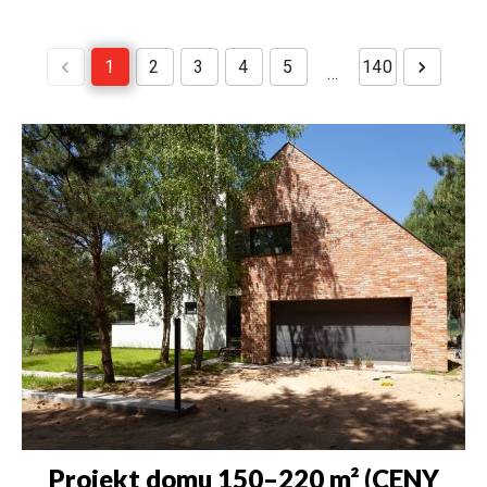
1
2
3
4
5
140
…
Projekt domu 150–220 m² (CENY