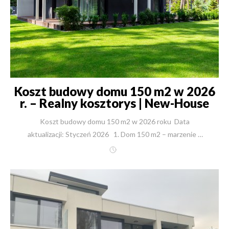
Koszt budowy domu 150 m2 w 2026
r. – Realny kosztorys | New-House
Koszt budowy domu 150 m2 w 2026 roku Data aktualizacji: Styczeń 2026 1. Dom 150 m2 – marzenie a finansowa rzeczywistość 2026 roku Pamiętam Pana Michała, który przyszedł do naszego biura w Warszawie z teczką pełną inspiracji i lekkim niepokojem w oczach. Przez lata mieszkał z rodziną w 50-metrowym mieszkaniu w bloku. Jego marzenie było proste: przestrzeń. Chciał domu, w którym każdy ma swój kąt, a niedzielną kawę pije się na tarasie z widokiem na ogród, a nie na balkon sąsiada. Jednak paraliżowało go jedno pytanie, które słyszę od 30 lat: "Panie Robercie, czy mnie na to stać? Czy budowa mnie nie zrujnuje?". Dziś Pan Michał mieszka w swoim wymarzonym domu o powierzchni 150 m2. Budowa przebiegła terminowo, a budżet został dotrzymany co do złotówki. Dlaczego o tym piszę? Ponieważ w 2026 roku, w gąszczu sprzecznych informacji w internecie, poczucie bezpieczeństwa finansowego jest towarem deficytowym. Decyzja o budowie domu to dla 99% z nas największa inwestycja życia. Jako inżynier i właściciel firmy New-House, która od 1991 roku wybudowała ponad 2500 domów, czuję się w obowiązku przedstawić Państwu realny, uczciwy obraz kosztów budowy domu 150 m2 w 2026 roku. Bez ukrywania trudnych tematów, bez zaniżania wycen "pod klienta", ale z konkretnymi rozwiązaniami, które zapewnią Państwu spokój i bezpieczeństwo. Ten artykuł to nie jest zwykły wpis blogowy. To kompendium wiedzy oparte na aktualnych kosztorysach z naszych placów budów. Pokażę Państwu, dlaczego 150 m2 to "złoty środek" polskiego budownictwa i ile dokładnie trzeba zainwestować, by wprowadzić się do domu gotowego, ciepłego i trwałego na pokolenia. 2. Najważniejsze wnioski dla Inwestora (Executive Summary) Szanuję Twój czas. Jeśli szukasz szybkiej esencji wiedzy o kosztach budowy w 2026 roku, oto najważniejsze fakty: Metraż optymalny: Dom o powierzchni ok. 150 m2 to idealny balans między komfortem dla 4-5 osobowej rodziny a kosztami eksploatacji. Realny budżet: Aby wybudować dom 150 m2 "pod klucz" w dobrym standardzie w 2026 roku, należy liczyć się z inwestycją rzędu 9 000 – 11 000 zł brutto za m2. Oferty obiecujące 5000 zł/m2 za stan pod klucz są nierealne i zazwyczaj oznaczają drastyczne dopłaty w trakcie prac. Dach ma znaczenie: Dom z płaskim dachem jest droższy w budowie za m2 niż dom z dachem spadzistym (różnica może wynosić nawet 1000-1500 zł/m2), co pokażemy na przykładach. Bezpieczeństwo ceny: W New-House oferujemy stałą cenę w umowie. W realiach 2026 roku, gdzie ceny materiałów mogą fluktuować, przenosimy ryzyko wzrostu cen na siebie. Ty śpisz spokojnie. Kompleksowość to oszczędność: Budowa systemem gospodarczym wydaje się tańsza o ok. 20%, ale po doliczeniu czasu inwestora, błędów ekip i braku gwarancji, realna oszczędność topnieje. My budujemy od A do Z – od działki po ogród. Dla kogo jest ten artykuł? Dla osób planujących budowę domu jednorodzinnego (ok. 150 m2) w Polsce, które szukają rzetelnej wyceny i partnera, a nie najtańszych, ryzykownych półśrodków. 3. Ile kosztuje budowa domu 150 m2 w 2026? Tabela realnych kosztów Poniżej prezentuję uśrednione widełki rynkowe dla domu o powierzchni 150 m2, budowanego w technologii tradycyjnej murowanej, przy założeniu standardu energooszczędnego (WT 2021/2026). Etap budowy Zakres prac (w skrócie) Szacunkowy koszt (brutto) Cena za m2 (brutto) Stan Surowy Otwarty (SSO) Fundamenty, ściany nośne, stropy, konstrukcja dachu 430 000 – 550 000 zł ok. 2 900 – 3 600 zł Stan Surowy Zamknięty (SSZ) SSO + pokrycie dachu, okna, drzwi zewnętrzne, brama 550 000 – 680 000 zł ok. 3 700 – 4 500 zł Stan Deweloperski SSZ + instalacje, tynki, wylewki, ocieplenie, elewacja 1 150 000 – 1 250 000 zł ok. 7 700 – 8 300 zł Stan Pod Klucz Deweloperski + podłogi, malowanie, łazienki, kotłownia 1 300 000 – 1 500 000 zł ok. 9 000 – 10 500 zł Pod Klucz z Ogrodem Dom gotowy + podjazd, ogrodzenie, taras, zieleń 1 400 000 – 1 650 000 zł ok. 9 500 – 11 000 zł Ważna uwaga: Powyższe ceny są szacunkowe. W New-House nie "wróżymy z fusów". Każdy projekt wyceniamy indywidualnie. Chcesz poznać dokładną kwotę dla Twojego wymarzonego domu? {{ CalculatorBuilding }} 4. Analiza Case Study 1: Willa Parkowa (159 m2) – koszt domu z dachem spadzistym Teoria to jedno, ale najlepiej operować na konkretach. Przyjrzyjmy się jednemu z najpopularniejszych projektów w naszej ofercie – Willa Parkowa. To klasyczna elegancja, dach wielospadowy i optymalny metraż dla rodziny. Projekt: Willa Parkowa (zobacz szczegóły) Powierzchnia użytkowa: 159 m2 Typ dachu: Spadzisty (wielospadowy) Rok wyceny: 2026 Szczegółowy kosztorys budowy – Willa Parkowa Etap prac Wartość etapu (PLN Brutto) Cena jednostkowa (PLN/m2) Stan surowy z dachem (SSZ) od 542 080 PLN od 3 788 PLN Prace deweloperskie (łącznie z SSZ) od 1 154 955 PLN od 8 071 PLN Prace pod klucz (gotowy do zamieszkania) od 1 312 365 PLN od 9 171 PLN Prace pod klucz z ogrodem od 1 375 365 PLN od 9 611 PLN Wnioski eksperta: Willa Parkowa to doskonały przykład optymalizacji kosztów. Mimo rozbudowanej bryły dachu, cena za metr kwadratowy w stanie pod klucz (ok. 9 171 zł) jest bardzo atrakcyjna. Wynika to z faktu, że przy metrażu ~160 m2 koszty stałe (przyłącza, projekt, kocioł, transporty) rozkładają się na większą powierzchnię. To dowód na to, że budowa nieco większego domu (160 m2 vs 120 m2) może być ekonomicznie uzasadniona w przeliczeniu na 1 m2 powierzchni życiowej. 5. Analiza Case Study 2: HomeKONCEPT 58 (142 m2) – koszt domu z płaskim dachem Dla porównania weźmy nowoczesny projekt, który również cieszy się ogromnym zainteresowaniem inwestorów ceniących modernizm. Projekt: HomeKONCEPT 58 Powierzchnia użytkowa: 142 m2 Typ dachu: Płaski Rok wyceny: 2026 Szczegółowy kosztorys budowy – HomeKONCEPT 58 Etap prac Wartość etapu (PLN Brutto) Cena jednostkowa (PLN/m2) Stan surowy z dachem (SSZ) od 620 049 PLN od 4 852 PLN Prace deweloperskie (łącznie z SSZ) od 1 194 049 PLN od 9 343 PLN Prace pod klucz (gotowy do zamieszkania) od 1 334 629 PLN od 10 443 PLN Prace pod klucz z ogrodem od 1 397 629 PLN od 10 936 PLN Wnioski eksperta: Zauważyli Państwo różnicę? Dom mniejszy (142 m2) jest droższy w budowie za metr kwadratowy (10 443 zł/m2) niż większa Willa Parkowa. Dlaczego? Płaski dach: Wymaga specjalistycznych izolacji i technologii stropodachu, co jest droższe niż klasyczna więźba. Przeszklenia: Nowoczesne projekty typu HomeKONCEPT mają zazwyczaj duże, panoramiczne okna (często aluminiowe lub HS), które znacząco podnoszą koszt stanu surowego zamkniętego. Elewacja: Modernistyczne bryły często wykorzystują droższe materiały elewacyjne (kamień, drewno egzotyczne, spiek). To kluczowa lekcja: koszt budowy domu 150m2 zależy nie tylko od metrażu, ale przede wszystkim od bryły i technologii. 6. Co dokładnie wchodzi w cenę? Rozbijamy etapy budowy Klienci często pytają: "Panie Robercie, ale co ja właściwie dostaję w stanie deweloperskim?". Brak precyzji w tym zakresie to najczęstsza przyczyna konfliktów z niesolidnymi wykonawcami. W New-House stawiamy na pełną transparentność. 1. Stan Surowy (SSO i SSZ) – Fundament Twojego Bezpieczeństwa To etap, w którym powstaje konstrukcja. W New-House obejmuje on: Geodezja: Wytyczenie budynku. Roboty ziemne: Zdjęcie humusu, wykopy. Fundamenty: Ławy lub płyta fundamentowa (zależnie od gruntu) z pełną izolacją przeciwwilgociową i termiczną. Ściany: Murowane z certyfikowanych materiałów (Porotherm, Silka, Ytong). Stropy: Żelbetowe wylewane lub prefabrykowane. Dach: Kompletna więźba, foliowanie/deskowanie, pokrycie docelowe (dachówka/blacha), orynnowanie. Stolarka (SSZ): Montaż okien (zwykle 3-szybowych, ciepły montaż), drzwi wejściowych i bramy garażowej. 2. Stan Deweloperski – Dom, który "żyje" To najdroższy i najbardziej skomplikowany etap. Obejmuje: Instalacje: Elektryka, wod-kan, ogrzewanie (podłogówka), wentylacja (rekuperacja). Tynki: Wewnętrzne (gipsowe lub cementowo-wapienne). Posadzki: Wylewki betonowe z izolacją. Ocieplenie poddasza: Wełna mineralna lub piana PUR + zabudowa G-K. Elewacja: Kompletne ocieplenie (styropian/wełna) i tynk zewnętrzny. W New-House stan deweloperski oznacza budynek przygotowany do prac wykończeniowych – ściany są proste, instalacje działają, budynek jest ciepły. 3. Stan Pod Klucz – Wejdź i mieszkaj To moment, w którym budowa zamienia się w dom. Kotłownia: Montaż źródła ciepła (np. Pompa Ciepła) i uruchomienie. Wykończenie: Gładzie, malowanie, układanie podłóg, montaż drzwi wewnętrznych. Łazienki: Biały montaż, glazura, armatura. Odbiory: Przygotowanie dokumentacji do PINB i uzyskanie pozwolenia na użytkowanie. Pamiętaj: W New-House budujemy kompleksowo. Oznacza to, że nie musisz szukać osobnego hydraulika, tynkarza i dekarza. Masz jednego partnera, jedną umowę i jedną gwarancję na wszystko. 7. 7 kluczowych czynników wpływających na koszt budowy domu w 2026 roku Analizując koszt budowy domu 150m2, musisz wziąć pod uwagę zmienne, które mogą podnieść lub obniżyć wycenę nawet o 30%. Bryła budynku: Prosta b