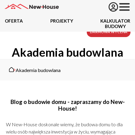
OFERTA
PROJEKTY
KALKULATOR
BUDOWY
Projekty
DARMOWA WYCENA
Akademia budowlana
Oferta
Działki
Akademia budowlana
Kredyty
Dokumentacja
Blog o budowie domu - zapraszamy do New-
House!
20434
Projektów z wyceną
W New-House doskonale wiemy, że budowa domu to dla
Projekty indywidualne
wielu osób największa inwestycja w życiu, wymagająca