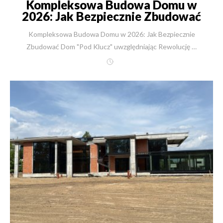
Kompleksowa Budowa Domu w
2026: Jak Bezpiecznie Zbudować
Dom
Kompleksowa Budowa Domu w 2026: Jak Bezpiecznie Zbudować Dom "Pod Klucz" uwzględniając Rewolucję w Przepisach? Marzenie o domu w cieniu biurokratycznej burzy Wyobraź sobie ten moment. Jest ciepły, lipcowy poranek 2026 roku. Stoisz pośrodku swojej działki, czując zapach rozgrzanej słońcem łąki. W wyobraźni widzisz już zarys tarasu, słyszysz śmiech dzieci biegających po trawniku i czujesz ten specyficzny spokój, który daje własny kawałek ziemi. Masz zabezpieczone finanse, wybrany projekt i ogromną chęć do działania. Z tą energią udajesz się do urzędu gminy, by złożyć wniosek o Warunki Zabudowy. I nagle, zamiast pieczątki i uśmiechu, zderzasz się z chłodną, urzędniczą odmową. "Przykro mi," słyszysz, "zgodnie z nowymi przepisami, po 1 lipca nie możemy wydać decyzji. Gmina nie uchwaliła Planu Ogólnego. Pana działka to w świetle prawa pole uprawne. Proszę czekać... może dwa lata, może pięć". To nie jest pesymistyczny scenariusz filmu science-fiction. To realne zagrożenie, które wisi nad tysiącami polskich rodzin, które nieświadome nadciągającej rewolucji w przepisach, odkładają decyzję o budowie "na później". Budowa domu zawsze była wyzwaniem, ale wchodząc w rok 2026, staje się ona grą strategiczną, w której stawką jest dorobek życia. Jako inżynier z trzydziestoletnim stażem, widziałem w branży budowlanej niejedno. Przeżyliśmy boom lat 90., kryzysy finansowe, szalejące ceny materiałów. Jednak to, co nadchodzi teraz – Rewolucja Planistyczna – redefiniuje pojęcie bezpieczeństwa inwestycyjnego. W tym artykule, napisanym z perspektywy praktyka, właściciela firmy New-House, Roberta Skulimowskiego, przeprowadzę Cię przez meandry nowych przepisów. Pokażę Ci, dlaczego kompleksowa budowa domu "pod klucz" w modelu, który doskonalimy od dekad, jest w tych niepewnych czasach Twoją najbezpieczniejszą polisą. Zapraszam do lektury kompendium wiedzy, które ma jeden cel: sprawić, byś spał spokojnie we własnym, bezpiecznie wybudowanym domu. Rewolucja Planistyczna 2026: Co czeka Inwestorów po 30 czerwca? Rok 2026 zapisze się w historii polskiego prawa budowlanego jako moment przełomowy. Zmiany, które wprowadzono ustawą o planowaniu i zagospodarowaniu przestrzennym, wchodzą w decydującą fazę, a ich skutki odczuje każdy, kto planuje budowę na terenie nieobjętym Miejscowym Planem Zagospodarowania Przestrzennego (MPZP). Koniec ery bezterminowych „Wuzetek” Przez ostatnie dekady polski system inwestycyjny opierał się na tzw. "Wuzetkach" (Decyzjach o Warunkach Zabudowy). Było to narzędzie elastyczne, a co najważniejsze – dające poczucie trwałości. Inwestor mógł uzyskać WZ w 2018 roku i rozpocząć budowę w 2024, nie martwiąc się, że dokument straci ważność. Ta era właśnie się kończy. Zgodnie z nowymi regulacjami: Decyzje WZ wydawane od 1 stycznia 2026 roku będą terminowe. Będą ważne tylko przez 5 lat od daty uprawomocnienia. Jeśli w tym czasie nie uzyskasz pozwolenia na budowę, decyzja wygaśnie, a Ty zostaniesz z działką, na której być może nie będzie można już nic zbudować. Ochrona praw nabytych (do końca 2025): Decyzje WZ, które staną się prawomocne do 31 grudnia 2025 roku, zachowują swoją bezterminową ważność na starych zasadach. Mój ekspercki wniosek: Dziś, w listopadzie 2025 roku, mamy "ostatni dzwonek". Jeśli posiadasz działkę budowlaną lub rolną bez MPZP, złożenie wniosku o WZ w tej chwili jest absolutnym priorytetem. To wyścig z czasem, który może uratować wartość Twojej nieruchomości. Plan Ogólny Gminy – nowy władca Twojej działki Kluczową datą w kalendarzu każdego inwestora i samorządowca jest 30 czerwca 2026 roku. Do tego dnia każda gmina w Polsce ma obowiązek uchwalić nowy akt prawa miejscowego – Plan Ogólny Gminy. Zastąpi on dotychczasowe Studium Uwarunkowań i Kierunków Zagospodarowania Przestrzennego. Dlaczego to tak istotne? Paraliż decyzyjny: Jeśli gmina nie zdąży uchwalić Planu Ogólnego w terminie (a wiele gmin sygnalizuje, że może mieć z tym problem), od 1 lipca 2026 roku nie będzie można wydawać nowych decyzji o Warunkach Zabudowy do momentu uchwalenia planu. Oznacza to całkowitą blokadę inwestycyjną. Twoja działka może stać się "niebudowlana" na miesiące lub lata. Ścisłe powiązanie: Po uchwaleniu Planu Ogólnego, każda nowa decyzja WZ musi być z nim ściśle zgodna. Koniec z uznaniowością i naciąganiem zasady "dobrego sąsiedztwa". Obszary Uzupełnienia Zabudowy (OUZ) – być albo nie być Nowe przepisy wprowadzają strefy zwane Obszarami Uzupełnienia Zabudowy (OUZ). To rewolucja. Od połowy 2026 roku decyzję o Warunkach Zabudowy uzyskasz tylko i wyłącznie wtedy, gdy Twoja działka znajdzie się w granicach wyznaczonego OUZ. Jeśli Twoja działka leży pod lasem, z dala od zwartej zabudowy wsi czy miasta, i Plan Ogólny nie obejmie jej strefą OUZ – nie wybudujesz tam domu. Nawet jeśli sąsiad 200 metrów dalej ma dom. To koniec rozlewania się zabudowy, ale też koniec marzeń o domku na uboczu dla tych, którzy nie zabezpieczą się wcześniej. Kalendarium zmian – dlaczego rok 2025 jest kluczowy? Dla ułatwienia przygotowałem tabelę, która obrazuje, jak zmienia się sytuacja prawna w najbliższych miesiącach. Termin / Zdarzenie Status Prawny i Działanie Inwestora Do 31 grudnia 2025 Złoty Czas. Wnioski o WZ rozpatrywane na starych zasadach. Decyzje prawomocne przed tą datą są bezterminowe. Rekomendacja: Składaj wniosek natychmiast! Od 1 stycznia 2026 Nowe Zasady Czasowe. Decyzje WZ wydawane są tylko na 5 lat. Wymagają szybszego rozpoczęcia procesu budowlanego. Do 30 czerwca 2026 Ostateczny Termin Gmin. Czas na uchwalenie Planów Ogólnych. Wnioski o WZ złożone w tym okresie są jeszcze procesowane, ale ryzyko rośnie. Od 1 lipca 2026 Nowa Rzeczywistość. Brak Planu Ogólnego = brak możliwości wydania WZ. Nowe WZ możliwe tylko na terenach OUZ. Wniosek: Jako New-House monitorujemy te zmiany na bieżąco. Klienci, którzy zgłaszają się do nas dzisiaj, otrzymują pełne wsparcie w procedowaniu wniosków jeszcze na starych zasadach. Nie zostawiamy Was samych z urzędnikami. Robert Skulimowski: 30 lat doświadczenia w służbie Twoich marzeń W świecie, gdzie firmy powstają i znikają w ciągu jednego sezonu, autentyczność i historia są fundamentem zaufania. Pozwólcie, że przedstawię się nie jako bezimienny prezes, ale jako człowiek, który budownictwem żyje od trzech dekad. Od nauki jazdy do budowania domów – historia z pasją Moja droga biznesowa rozpoczęła się w 1991 roku, kiedy byłem jeszcze studentem na Wydziale Inżynierii Lądowej Politechniki Warszawskiej. Wtedy, jako młody człowiek z głową pełną pomysłów, założyłem szkołę nauki jazdy – najpierw w moim rodzinnym Węgrowie, potem w Warszawie. To nauczyło mnie pierwszych lekcji odpowiedzialności za drugiego człowieka. Jednak moją prawdziwą pasją zawsze było tworzenie czegoś trwałego. Po kilku latach, wspólnie z dwoma wspólnikami, założyłem firmę remontowo-budowlaną. Przez 10 lat budowaliśmy struktury, uczyliśmy się rynku, zdobywaliśmy doświadczenie na "żywym organizmie" polskich budów przełomu wieków. W 2013 roku, bogatszy o te doświadczenia, postanowiłem zrealizować swoją autorską wizję firmy idealnej. Tak powstało New-House w obecnej formule – firmy rodzinnej (krótko po starcie dołączyła do mnie żona), która stawia na kompleksowość i transparentność. Filozofia New-House: Budujemy jak dla siebie Dlaczego New-House? Bo widziałem, jak bardzo stresujący jest proces budowy dla przeciętnego inwestora. Widziałem ludzi oszukanych przez nieuczciwe ekipy, widziałem budowy porzucone w połowie, widziałem błędy projektowe wychodzące po latach. Moją misją stało się stworzenie firmy, która zdejmuje ten ciężar z barków klienta. Nasze motto brzmi: “Zaletą pracy zespołowej jest to, że zawsze masz innych po swojej stronie”. W New-House nie jesteś sam. Masz za sobą sztab inżynierów, architektów i logistyków. Dlaczego E-E-A-T (Doświadczenie, Ekspertyza, Autorytet, Zaufanie) ma znaczenie? W budownictwie nie ma miejsca na improwizację. Doświadczenie: 30 lat na rynku i ponad 2500 wybudowanych domów. Ekspertyza: Wykształcenie inżynierskie (Politechnika Warszawska) i ciągły rozwój (interesuję się fizyką kwantową i nowoczesnymi technologiami, co przekłada się na innowacyjność naszych domów). Autorytet: Ponad 300 pisemnych referencji od zadowolonych Klientów, które są dostępne do wglądu. Zaufanie: Działamy transparentnie. Nasze umowy są jasne, a gwarancja na wykonane prace wynosi aż 10 lat. Kompleksowa Budowa Domu "Pod Klucz" – Antidotum na chaos W obliczu zmian prawnych 2026 roku, samodzielne prowadzenie budowy metodą gospodarczą staje się sportem ekstremalnym. Koordynacja geodety, architekta, urzędów, dostawców i dziesięciu różnych ekip wykonawczych to praca na dwa etaty. Czy masz na to czas? Model "Jeden Partner, Jedna Odpowiedzialność" W New-House proponujemy model, który eliminuje klasyczną "spychologię" budowlaną. Kiedy zlecasz budowę nam, my stajemy się Generalnym Wykonawcą. Co to oznacza? Jeśli pęknie rura, dzwonisz do nas, a nie szukasz hydraulika, który był tu pół roku temu. Jeśli urząd żąda uzupełnienia dokumentacji, to my jedziemy do urzędu. Odpowiadamy za całość: od pierwszej kreski na mapie, po ostatnie pociągnięcie pędzlem na ścianie w salonie. Gwarancja Niezmienności Ceny – tarcza przeciw inflacji Jednym z największych lęków inwestorów jest wzrost kosztów w trakcie budowy. Słyszymy historie o domach, które miały kosztować 800 tysięcy, a skończyły się na 1,2 miliona. W New-House wprowadziliśmy Gwarancję Niezmienności Ceny. Cena ustalona w umowie jest ostateczna. Bierzemy na siebie ryzyko wzrostu cen materiałów (stali, betonu, styropianu) w trakcie trwania prac. Dzięki dużej skali zakupów mamy stałe kontrakty z dostawcami, co pozwala nam chronić Twój budżet. Nie musisz trzymać "bufora bezp