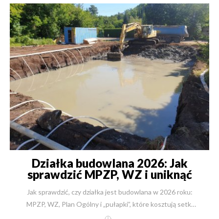
Działka budowlana 2026: Jak
sprawdzić MPZP, WZ i uniknąć
strat?
Jak sprawdzić, czy działka jest budowlana w 2026 roku: MPZP, WZ, Plan Ogólny i „pułapki”, które kosztują setki tysięcy Kwintesencja w 60 sekund (najważniejsze wnioski) „Działka budowlana” z ogłoszenia nie jest statusem prawnym. O tym, czy możesz legalnie postawić dom, decydują MPZP albo decyzja WZ (a od 1 lipca 2026 – często także to, czy teren jest w OUZ w Planie Ogólnym). Najbezpieczniej kupuje się działkę, gdy masz wypis i wyrys z MPZP albo ostateczną WZ (i sprawdzisz dojazd, media, służebności, strefy ochronne, wodę/grunt). „Brak MPZP i brak WZ” = najwyższe ryzyko. W 2026 roku to już nie tylko „czas”, ale realna groźba, że gmina nie będzie mogła wydać WZ poza OUZ. Z MPZP/WZ wyczytasz m.in.: linie zabudowy, wysokość, dach, intensywność, PBC, funkcję, dojazd, a czasem ograniczenia konserwatorskie/powodziowe. Najczęstsza tragedia inwestora: „tania działka” → potem wychodzi: rolna klasa, brak dojazdu prawnego, strefa zalewowa, służebność, wysoka woda, kosztowne fundamenty. Jeśli chcesz, sprawdzimy działkę „jak inżynier + praktyk z budowy”, a nie „jak opis z ogłoszenia”. Napisz: kontakt@new-house.pl lub zadzwoń +48 504 125 130. Dla kogo: dla osób, które w 2026 roku chcą kupić działkę i mieć pewność, że da się na niej legalnie i sensownie zbudować dom (bez min). Co załatwisz u nas: dostajesz weryfikację działki + plan formalności + wstępny budżet i etapy budowy domu – jasno, konkretnie, przed zakupem. Historia z życia budowy Jest 6 stycznia 2026. Rynek działa szybko, ogłoszenia kuszą „budowlaną działką”, a potem przychodzi ten jeden mail z urzędu, który potrafi zatrzymać marzenie na lata. Pan Michał chciał tylko ciszy i widoku na zieleń – znalazł „idealną działkę”. Dopiero w analizie wyszło, że część terenu ma inne przeznaczenie, dojazd jest „na gębę”, a media wcale nie takie blisko. Tego typu historie widzę od 30+ lat w branży: błędy robi się nie na budowie, tylko przed zakupem gruntu. Dobra wiadomość? To da się sprawdzić, krok po kroku, bez doktoratu z planowania. A w 2026 roku – po zmianach planistycznych – ta wiedza jest już nie „mile widziana”, tylko konieczna. 1) Dlaczego „działka budowlana” to często iluzja W ogłoszeniach „budowlana” bywa skrótem myślowym: „ładna, płaska, jest droga”. Tylko że prawo działa inaczej. Możliwość zabudowy nadają dokumenty i decyzje, nie krajobraz. I to jest sedno: zanim policzysz metry domu, policz… ryzyko formalne. Z perspektywy wykonawcy (i człowieka, który odpowiada za harmonogram i koszty), zakup działki bez twardego potwierdzenia zabudowy to jak podpisanie umowy „na słowo honoru”. A w 2026 roku – po zmianach – „słowo honoru” bywa wyjątkowo drogie. 2) Mapa decyzyjna: MPZP vs WZ vs brak jednego i drugiego Uprośćmy to do trzech scenariuszy: Scenariusz A: Jest MPZP (najbezpieczniej) Masz plan miejscowy – czyli akt prawa miejscowego, który mówi co i jak wolno budować. Twoim zadaniem jest sprawdzić, czy Twój dom „mieści się” w parametrach. Scenariusz B: Nie ma MPZP, ale jest WZ (OK, jeśli jest ostateczna) WZ to decyzja administracyjna wydawana po spełnieniu warunków ustawowych, m.in. „dobrego sąsiedztwa”. Tu kluczowe słowo to: ostateczna (czyli po terminach odwoławczych). Scenariusz C: Nie ma MPZP i nie ma WZ (najwyższe ryzyko) Wtedy formalnie nie masz potwierdzenia, że w ogóle zbudujesz dom. W 2026 roku dochodzi jeszcze ryzyko, że decyzji WZ nie da się uzyskać tam, gdzie gmina nie przewidzi OUZ w Planie Ogólnym. 3) Jak sprawdzić MPZP (i co z niego wyciągnąć „dla siebie”) 3.1. Skąd wziąć MPZP? urząd gminy/miasta (wypis i wyrys), portale gminne, bardzo praktycznie: Geoportal „Raport o działce” (często zbiera kluczowe informacje w jednym miejscu). 3.2. MPZP ma dwie części, które musisz czytać razem Rysunek planu (mapa: symbole, linie, strefy) Tekst uchwały (parametry liczbowe i ograniczenia) 3.3. Co konkretnie sprawdzasz w MPZP (checklista inwestora) Poniżej lista „z placu budowy”, bo to właśnie te zapisy najczęściej wysadzają projekt albo budżet: 1) Przeznaczenie terenu (funkcja) MN (jednorodzinna) – zwykle najlepsze dla domu U/MN-U – elastyczność, ale ryzyko uciążliwego sąsiedztwa MW – potencjalnie blok za płotem (nasłonecznienie, prywatność) 2) Linie zabudowy i nieprzekraczalne granice Jeśli linia zabudowy „zjada” działkę, możesz mieć działkę 1000 m², a realnie sensownej powierzchni pod dom będzie mało. 3) Wskaźniki i „matematyka działki” intensywność / powierzchnia zabudowy PBC – powierzchnia biologicznie czynna (czasem bardzo wysoka) To bezpośrednio ustala, czy zmieścisz dom, taras, podjazd, garaż, ogród. 4) Ograniczenia architektoniczne kąt dachu, rodzaj dachu, kalenica wysokość, liczba kondygnacji czasem: kolorystyka, materiały, ogrodzenia To potrafi wykluczyć „wymarzony projekt” jeszcze zanim architekt zacznie rysować. 5) Ukryte strefy konserwatorskie / archeologiczne powodziowe / zalewowe strefy zieleni / lasy / role z zakazem zabudowy Chcesz, żebym sprawdził MPZP „pod projekt i budżet”, a nie „na oko”? kontakt@new-house.pl, +48 504 125 130. 4) Jak działa WZ (warunki zabudowy) i gdzie ludzie się wykładają WZ wydaje wójt/burmistrz/prezydent (czasem wojewoda) i musi być spełniony zestaw przesłanek z ustawy. 4.1. Zasada dobrego sąsiedztwa (serce WZ) W skrócie: w okolicy musi istnieć zabudowa, która pozwala „dopasować” parametry nowej inwestycji (funkcja, gabaryty, linia zabudowy itd.). To jest literalnie wpisane w art. 61 ustawy. Błąd nr 1: „Obok jest pole, ale kiedyś tu będą domy” – urząd patrzy na to, co jest teraz i co jest legalnie istniejące. 4.2. Ile się czeka na WZ? Teoretycznie procedura ma terminy, w praktyce bywa różnie (uzgodnienia, strony postępowania, odwołania). Na poziomie poradnikowym administracja wskazuje terminy, ale realnie trzeba liczyć zapas. 4.3. WZ od 2026: ważność 5 lat (dla nowych decyzji) Po reformie planistycznej nowe WZ mają być terminowe (co do zasady 5 lat). To zmienia strategię: działka z WZ „do szuflady” przestaje być takim „pewniakiem”, jak dawniej. 5) Co jeśli nie ma MPZP ani WZ? To moment, w którym inwestor musi zadać sobie jedno brutalnie uczciwe pytanie: czy kupuję działkę pod budowę, czy kupuję ryzyko? W praktyce masz trzy opcje: Warunkowa umowa zakupu: kupujesz dopiero, gdy uzyskasz WZ (albo gdy gmina pokaże, że teren będzie w OUZ). Czekasz na MPZP (jeśli gmina realnie planuje uchwalenie). Spekulujesz – i musisz być gotowy na scenariusz, że budowy nie będzie (albo nie w horyzoncie, który Cię interesuje). 6) Plan Ogólny i OUZ: rewolucja, która zmienia grę w 2026 To jest najważniejsza zmiana „tu i teraz”, bo jesteśmy już w 2026 roku. Plan Ogólny gminy ma wyznaczać strefy planistyczne oraz Obszary Uzupełnienia Zabudowy (OUZ). Co kluczowe: po 1 lipca 2026 (data graniczna, która przewija się w oficjalnych komunikatach) decyzje WZ co do zasady mają być wydawane tylko tam, gdzie Plan Ogólny na to pozwoli – czyli w OUZ. Ryzyko „czarnej dziury”: jeśli gmina nie zdąży/nie uchwali odpowiednich dokumentów, część inwestycji może się „zamrozić” formalnie – i to nie dlatego, że działka jest zła, tylko dlatego, że system nie ma podstawy do wydania decyzji. Wskazówka na styczeń 2026: jeśli dziś (6 stycznia 2026) oglądasz działkę bez MPZP i bez WZ, to powinieneś równolegle sprawdzić, jak gmina podchodzi do Planów Ogólnych i OUZ – bo to może przesądzić o wszystkim. 7) Grunty rolne i „odrolnienie”: gdzie znikają pieniądze Działki rolne kuszą ceną. Tylko że są dwa różne tematy: zmiana przeznaczenia (MPZP/WZ), wyłączenie z produkcji rolnej (opłaty/zgody). Ważna informacja praktyczna (często ratuje budżet): przy budownictwie jednorodzinnym jest zwolnienie z opłat do 500 m² wyłączenia (w typowych sytuacjach). 8) Niewidzialni wrogowie: rzeczy, których nie widać w ogłoszeniu Tu jest miejsce, gdzie inwestorzy najczęściej mówią: „gdybym wiedział wcześniej…”. 8.1. Geotechnika i wody gruntowe Możesz mieć MPZP/WZ, a i tak przegrać budżetem na fundamentach. Dlatego przed zakupem (albo przynajmniej przed projektem) warto zrobić badania gruntu – to koszt rzędu „ułamka” tego, co potrafi kosztować wzmocnienie posadowienia. 8.2. Dojazd prawny „Droga jest” ≠ „masz prawny dostęp do drogi publicznej”. To sprawdzasz w dokumentach i w księdze wieczystej. 8.3. Służebności, hipoteki, ograniczenia W praktyce zaczynasz od księgi wieczystej (działy III–IV). Elektroniczne KW są dostępne online po numerze księgi. 8.4. Powódź / zalew / melioracje Mapy zagrożenia powodziowego sprawdzasz w systemach publicznych (ISOK/Wody Polskie). 9) Widełki kosztów budowy w 2026: liczby z rynku + liczby z New-House W 2026 roku ceny wciąż zależą od standardu, bryły, technologii, regionu i dostępności ekip. Ale da się pokazać liczby, które pomagają złapać punkt odniesienia. 9.1. Przykładowe widełki z rynku (źródła zewnętrzne) Są publikacje pokazujące prognozy kosztów etapami dla 2026 (fundamenty, SSO, instalacje, wykończenia). Koszt stanu surowego zamkniętego bywa liczony w zł/m² (np. dane dla czerwca 2025 ok. 3876 zł/m² – jako punkt odniesienia „bazowego etapu”, nie „pod klucz”). Prognozy dla 2026 w części źródeł mówią o okolicach 5 500–6 000 zł/m² jako „jakościowe materiały”, przy zastrzeżeniach regionalnych. GUS publikuje wskaźniki cen produkcji budowlano-montażowej – dobre do śledzenia trendu (czy rośnie/spada). 9.2. Przykłady cen i realiów z New-House (Twoja marka, Twoje dane) Na New-House pojawiają się widełki rzędu 7 000–9 000 zł/m² (w zależności od standardu i skali). Przykład regionalny (2026): Podkarpackie 7 200–9 500 zł/m². Dla większych, indywidualnych domów/rezydencji pojawiają się konkretne przykłady kwot (np. kilkaset m² i budżety idące w miliony). Na stronie z projektami pojawia się też komunikacja „średni