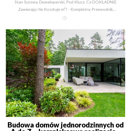
Stan Surowy, Deweloperski, Pod Klucz: Co DOKŁADNIE Zawierają i Ile Kosztuje m²? - Kompletny Przewodnik 2026 30 lat doświadczenia: Od czego zacząć budowę domu w 2026 roku? Budowa domu to jedna z najważniejszych decyzji w życiu. To inwestycja na pokolenia, która definiuje bezpieczeństwo i komfort Państwa rodziny. Często widzę, jak klienci przychodzą do nas z gotowym marzeniem, ale też z ogromnym lękiem. Są przytłoczeni ilością sprzecznych informacji, niejasnych ofert i terminów, które nic nie mówią. 'Ile to naprawdę będzie kosztować?', 'Co właściwie znaczy ten stan deweloperski?' – to pytania, które słyszę niemal codziennie. Nazywam się Robert Skulimowski. Jako inżynier i prezes firmy New-House, od 1991 roku uczestniczyłem w realizacji ponad 2500 takich marzeń – od domów jednorodzinnych po budynki biurowe. Przez ponad 30 lat widziałem, jak rynek ewoluował, ale jedno pozostało niezmienne: lęk inwestorów przed nieprzewidzianymi kosztami i brakiem transparentności. Wiem, że stoją Państwo przed procesem, który wydaje się skomplikowany. Internet jest pełen definicji, a "stan deweloperski" u każdej firmy oznacza co innego. To rodzi niepewność. Dlatego w tym kompletnym przewodniku, aktualnym na 17.11.2025, z pełną transparentnością przeprowadzę Państwa przez kluczowe etapy budowy domu. Wyjaśnię, co dokładnie powinno wchodzić w skład stanu surowego, deweloperskiego i pod klucz w standardzie premium na rok 2026. Pokażę też realne koszty za metr kwadratowy, opierając się na konkretnym projekcie. Moim celem jest dać Państwu pewność i wiedzę do podjęcia najważniejszej inwestycji w życiu. Etap I: Stan Surowy z Dachem – Solidna Baza Twojej Rodzinnej Twierdzy Stan surowy to fundament – dosłownie i w przenośni – bezpieczeństwa Państwa rodziny. To szkielet budynku, który będzie nosił cały jego ciężar przez dziesięciolecia. Niestety, to też etap, na którym najłatwiej "oszczędzić" kosztem jakości, co mści się pęknięciami ścian, wilgocią lub zapadającą się posadzką po kilku latach. W New-House definiujemy solidny stan surowy jako kompletną, zamkniętą i zabezpieczoną przed warunkami atmosferycznymi konstrukcję budynku. Co Dokładnie Obejmuje Stan Surowy z Dachem? Nasz standard, wypracowany przez 30 lat doświadczeń, obejmuje następujące prace: Prace Ziemne i Fundamenty: Rozpoczynamy od precyzyjnych wykopów pod ławy fundamentowe lub, co rekomendujemy i co staje się standardem, pod płytę fundamentową. Następnie wykonujemy ściany fundamentowe – tradycyjnie z bloczków betonowych 24 cm lub, przy bardziej skomplikowanych gruntach, jako wylewane ściany żelbetowe. Przygotowanie "Stanu Zerowego": Kluczowe jest wykonanie pełnych izolacji przeciwwilgociowych i termicznych fundamentów. Następnie wykonujemy zasypkę piaskową pod przyszłą posadzkę parteru. Wgląd Eksperta: Absolutnie krytycznym detalem jest tutaj zagęszczenie zasypki i jej odbiór przez uprawnionego geologa. To standard w New-House, który gwarantuje, że posadzka na parterze nie zapadnie się po latach pod własnym ciężarem. Pominięcie tego kroku to proszenie się o katastrofę budowlaną. Ściany Nośne (Kluczowa Rekomendacja): Po wykonaniu stanu zerowego, przechodzimy do ścian parteru. Zdecydowanie polecamy sprawdzone technologie, które zapewniają najwyższą trwałość. W New-House najczęściej budujemy z pustaków Porotherm 25 w systemie Profi lub Dryfix lub z cegieł silikatowych Silka 24 cm. Dlaczego nie używamy np. popularnego gazobetonu? Z naszego doświadczenia wynika, że materiały te mają znacznie niższą wytrzymałość. Przy nowoczesnych, rozbudowanych projektach z dużymi przeszkleniami i ciężkimi stropami, mamy przykłady rysowania się takich ścian. Wybierając Porotherm lub Silkę, inwestują Państwo w trwałość i ściany bez pęknięć na pokolenia. Stropy (Gwarancja Elastyczności): Kiedyś popularne były stropy prefabrykowane (np. Teriva). Dziś stosujemy je rzadko. Zdecydowanie najlepszym, najbardziej elastycznym i wytrzymałym rozwiązaniem są stropy żelbetowe monolityczne (wylewane). Wbrew pozorom, nasza wyspecjalizowana brygada murarzy i zbrojarzy wykona taki strop w 2 tygodnie. Korzyść dla Państwa? Całkowita swoboda w aranżacji wnętrz. Mogą Państwo stawiać ścianki działowe w dowolnym miejscu, dziś i za 20 lat, nie martwiąc się o układ belek stropowych. To komfort i dom, który dopasuje się do Państwa rodziny. Kolejne Kondygnacje: Wykonujemy ściany piętra (z tego samego, trwałego materiału co parter) oraz ewentualny strop nad piętrem. W domach nowoczesnych dochodzi attyka (kluczowa dla izolacji stropodachu), a w tradycyjnych ściana kolankowa. Konstrukcja Dachu (Więźba): W przypadku dachu spadzistego, wykonujemy więźbę dachową. Wgląd Eksperta: Zdecydowanie rekomendujemy więźbę wykonywaną na budowie, a nie prefabrykowaną. Dlaczego? Ponieważ na budowie jest ona konstruowana ze znacznie większych przekrojów drewna. Oznacza to, że Państwa dach jest po prostu solidniejszy i bardziej wytrzymały na obciążenia, jak śnieg czy wichury. To jest realne bezpieczeństwo. Zwieńczenie Etapu (Dach): Po wykonaniu więźby montujemy ścianki działowe i kominy. Całość zamykamy pokryciem dachowym – dziś najczęściej jest to blachodachówka lub dachówka ceramiczna. Dach wykonujemy z kompletnym orynnowaniem, oknami dachowymi i wyłazem. Tego etapu nie może robić jedna "złota rączka". W New-House proces nadzorują trzy wyspecjalizowane brygady: murarze i zbrojarze, cieśle oraz dekarze. Wielu z nich to fachowcy, którzy pracują z nami 15, 20, a nawet 25 lat. To gwarantuje powtarzalną, najwyższą jakość wykonania. {{ ContactForm }} Etap II: Stan Deweloperski – Nowoczesne i Złożone Serce Twojego Domu To jest najbardziej mylący etap dla klientów. "Stan deweloperski" to termin, który nie ma jednej, prawnej definicji. U nieuczciwego wykonawcy może nie zawierać tynków, parapetów, a nawet gniazdek elektrycznych. W New-House, nasz stan deweloperski to niemal gotowy dom, wymagający jedynie prac wykończeniowych (tzw. "pod klucz"). To najbardziej złożony i kosztowny etap, ponieważ obejmuje całą technologię budynku. Co Dokładnie Obejmuje Stan Deweloperski (Standard 2026)? Nasz standardowy zakres prac deweloperskich to: Stolarka Zewnętrzna: Montaż okien (najczęściej PCV, ale przy domach powyżej 250 m² rekomendujemy trwałe okna aluminiowe), drzwi zewnętrznych oraz bramy garażowej. Dom jest fizycznie zamknięty. Instalacje Wewnętrzne: Instalacja Elektryczna: Pełne okablowanie, rozdzielnia, a coraz częściej także instalacja inteligentna, alarmowa, światłowód i sieć komputerowa. Tynki Wewnętrzne: Ponad 90% naszych klientów decyduje się na tynki gipsowe – są gładsze, tańsze i doskonale regulują wilgotność. Instalacje Hydrauliczne: To kluczowy moment. Dziś w całym domu wykonujemy ogrzewanie podłogowe. Zapewnia ono nieporównywalny komfort cieplny i jest idealnie dostosowane do nowoczesnych pomp ciepła. Oczywiście na tym etapie wykonujemy też pełną instalację ciepłej i zimnej wody oraz kanalizację. Posadzki: Wykonujemy wylewki cementowe (jastrychy). Wgląd Eksperta: To chyba najbardziej wymagający technicznie etap w pracach deweloperskich. Nasi inżynierowie muszą idealnie zgrać poziomy w całym domu względem okien tarasowych i przyszłych podłóg (np. grubszego parkietu w salonie i cieńszego gresu w kuchni). Błąd na tym etapie to gigantyczne koszty napraw przy układaniu podłóg. Gwarantujemy tu perfekcję. Wykończenie Poddasza / Sufity: W przypadku dachów spadzistych, wykonujemy pełne ocieplenie dachu (np. wełną mineralną) i montujemy płyty gipsowo-kartonowe. W domach z płaskim dachem sufity podwieszane są często niezbędne, by estetycznie ukryć kanały wentylacji i klimatyzacji. Elewacja: Pełne ocieplenie budynku "na szaro" (styropian lub wełna zaciągnięta klejem), a następnie wykończenie elewacji tynkiem (akrylowym, silikonowym) lub, coraz częściej, nowoczesnymi okładzinami (płytki klinkierowe, płyty HPL). Wykonujemy także parapety zewnętrzne. Dlaczego Stan Deweloperski Dziś Tyle Kosztuje? Nowy Standard 2026 Proszę zauważyć, że w naszym standardzie deweloperskim na rok 2026 znajdują się dziś systemy, które 10 lat temu były luksusem, a dziś są inteligentną koniecznością: Wentylacja Mechaniczna z Odzyskiem Ciepła (Rekuperacja) Klimatyzacja Pompa Ciepła (jako główne źródło ogrzewania) To nie jest nasz wymysł. To odpowiedź na rosnące koszty energii oraz rygorystyczne regulacje unijne dotyczące efektywności energetycznej budynków (jak WT 2021 i kolejne). Dziś stan deweloperski to serce technologiczne domu. Inwestycja w te systemy na tym etapie to prestiż, komfort życia w czystym, filtrowanym powietrzu oraz realne, drastyczne oszczędności na rachunkach przez następne dekady. Dlatego ten etap, jak zobaczą Państwo w kalkulacji, stanowi dziś największy procent kosztów budowy. Etap III: Prace "Pod Klucz" – Przestrzeń Gotowa na Twoje Życie To etap, który zamienia budynek w dom. To moment, w którym nasi klienci widzą, jak ich marzenie nabiera kolorów i faktur. To finalne wykończenie wnętrz, po którym można wnosić meble. Co Dokładnie Obejmują Prace "Pod Klucz"? Nasz standardowy zakres (zawsze ustalany indywidualnie z architektem wnętrz) obejmuje: Wykończenie Łazienek: Układanie glazury, terakoty lub kamienia na ścianach i podłogach. "Biały Montaż": Montaż całej armatury łazienkowej (wanny, prysznice, umywalki, toalety, baterie). Podłogi: Ułożenie wszystkich docelowych posadzek w domu (panele, gres, parkiety drewniane, listwy przypodłogowe). Stolarka Wewnętrzna: Montaż drzwi wewnętrznych wraz z ościeżnicami i klamkami. Parapety Wewnętrzne: Montaż parapetów (np. kamiennych, konglomeratowych). Wykończenie Ścian: Wykonanie gładzi gipsowych (szpachlowanie) oraz finalne, dwukrotne malowanie ścian i sufitów na gotowo w wybranych kolorach. Efekt jest prosty: otrzymują Państwo klucze do domu, do którego wystarczy wstawić meble i zamieszkać. W New-House gwarantujemy, że ten et
Przewodnik 2026
Budowa domów jednorodzinnych od