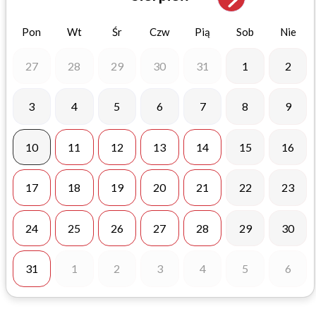
Pon
Wt
Śr
Czw
Pią
Sob
Nie
27
28
29
30
31
1
2
3
4
5
6
7
8
9
10
11
12
13
14
15
16
17
18
19
20
21
22
23
24
25
26
27
28
29
30
31
1
2
3
4
5
6