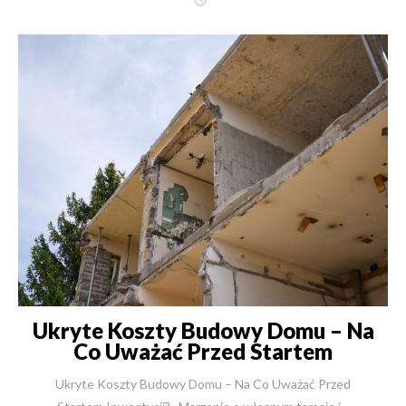
Ukryte Koszty Budowy Domu – Na
Co Uważać Przed Startem
Inwestycji?
Ukryte Koszty Budowy Domu – Na Co Uważać Przed Startem Inwestycji? Marzenie o własnym tarasie i... pułapka "okrojonej" oferty. Nazywam się Robert Skulimowski. Od ponad 30 lat w New-House budujemy domy jednorodzinne. Zrealizowaliśmy ich, wraz z budynkami biurowymi, już ponad 2500. Przez te trzy dekady widziałem, jak spełniają się marzenia tysięcy rodzin o własnym miejscu na ziemi. Pamiętam rozmowę z Panem Michałem, który marzył o domu z widokiem na las. Dziś codziennie pije kawę na tarasie, który zbudowaliśmy dla niego od podstaw. Ale zanim do nas trafił, był o krok od popełnienia błędu, który kosztowałby go spokój i setki tysięcy złotych. Pan Michał, jak wielu Inwestorów, otrzymał kosztorys od innej firmy, który wydawał się niezwykle atrakcyjny. To częsta praktyka. Jako inżynier, każdego dnia borykam się z ofertami konkurencji, które klienci pokazują mi, prosząc o analizę. Widzę w nich liczne pułapki i braki w kluczowych elementach kosztorysowych. Trudność w realnym oszacowaniu kosztów budowy to dziś największe wyzwanie dla Inwestorów. Budowa domu to dla 99% z nas największy wydatek życia. Rzadko buduje się drugi czy trzeci dom. Państwa prawo to nie znać się na tym procesie. Ale moim obowiązkiem, jako eksperta z 30-letnim doświadczeniem, jest Państwa o tym rzetelnie poinformować. Ten artykuł to mapa przez finansowe "pole minowe". Pokażę, gdzie kryją się największe ukryte koszty budowy domu i jak w New-House, firmie którą prowadzę od 1991 roku, podchodzimy do tego inaczej. Naszym celem jest zagwarantowanie Państwu bezpieczeństwa budżetu i komfortu realizacji marzenia. Dlaczego najwięcej możesz stracić, zanim budowa ruszy? Analiza "Etapu Zero". Inwestorzy skupiają się na koszcie murów i dachu. Tymczasem najwięcej finansowych pułapek czeka na samym początku – na etapie, który nazywam "Etapem Zero". To wszystkie koszty, które trzeba ponieść, zanim na działce pojawi się pierwsza koparka. Działka – więcej niż cena zakupu Pierwszy wydatek to oczywiście zakup gruntu. Ale cena transakcyjna to dopiero początek. Musimy doliczyć koszty notarialne, opłaty sądowe za wpis do księgi wieczystej oraz, przy zakupie z rynku wtórnego, podatek od czynności cywilnoprawnych (PCC) w wysokości 2%. Przy działce budowlane wartej 400 000 zł, mówimy od razu o dodatkowych 8 000 zł podatku i kilku tysiącach złotych taksy notarialnej. Kluczowy błąd: zakup "w ciemno". Rola analizy działki W New-House często wykonujemy dla naszych klientów szczegółową analizę działki przed jej zakupem. Dlaczego? Bo to oszczędność rzędu dziesiątek, a czasem setek tysięcy złotych. Co sprawdzamy? Po pierwsze, przeprowadzamy analizę architektoniczną. Weryfikujemy Miejscowy Plan Zagospodarowania Przestrzennego (MPZP) lub Warunki Zabudowy (WZ). Sprawdzamy, czy Państwa wymarzony dom – np. parterowy z płaskim dachem – w ogóle może na tej działce powstać. Po drugie, wykonujemy analizę techniczną. Sprawdzenie działki pod kątem technicznym to dziś absolutna konieczność. Badania geotechniczne – fundament Twojego bezpieczeństwa Najważniejszym elementem tej analizy są badania geotechniczne gruntu. Stan na 25 czerwca 2024 jest taki, że dokumentacja geotechniczna jest niezbędnym załącznikiem do uzyskania pozwolenia na budowę. To nie jest opcjonalny wydatek. Badania te, kosztujące około 1800 zł, mówią nam wszystko o tym, co kryje się pod ziemią. Na jakiej głębokości jest woda gruntowa? Jaki jest rodzaj gruntu i jego nośność? Czy dany grunt nie będzie generował w przyszłości dodatkowych kosztów? To kluczowe informacje. Budowa na nieznanym gruncie to ryzyko pękania ścian i gigantycznych kosztów napraw w przyszłości. Czasem prosta decyzja o przesunięciu budynku o kilka metrów, oparta o te badania, pozwala zaoszczędzić ogromne pieniądze na fundamentach. Traktujemy to jako inwestycję w Państwa bezpieczeństwo, nie jako koszt. Pułapka "taniego" projektu gotowego Inwestorzy często stają przed wyborem: projekt gotowy (koszt od 5 do 20 tys. zł) czy indywidualny (od 20 do nawet 100 tys. zł). Wybierając projekt z katalogu, wielu zakłada, że to koniec wydatków na dokumentację. To błąd. Największy ukryty koszt projektu gotowego to jego adaptacja. Każdy gotowy projekt musi być dostosowany do warunków Państwa działki i lokalnego prawa (MPZP/WZ). Koszt adaptacji jest zależny od jej zakresu. Drobne zmiany to wydatek rzędu 3 tys. zł. Ale jeżeli zmiany ingerują w konstrukcję – na przykład chcą Państwo podnieść ściankę kolankową, zmienić kąt nachylenia dachu lub technologię stropu – koszt rośnie do nawet 12 tys. zł. Wymaga to bowiem pracy doświadczonego konstruktora, który musi przeliczyć całą konstrukcję budynku. Koszty dokumentacji formalnej Do "Etapu Zero" musimy doliczyć jeszcze koszty formalne. Niezbędna jest mapa do celów projektowych, wykonywana przez geodetę. To wydatek od 1800 zł do 3000 zł, w zależności od regionu Polski. Do tego dochodzą drobniejsze opłaty urzędowe za wypisy, wyrysy i samo pozwolenie na budowę. Te wszystkie "drobne" kwoty, zsumowane, tworzą poważny wydatek, który trzeba ponieść, zanim w ogóle pomyślimy o budowie. Przyłącza i Organizacja Budowy: Prawdziwe Źródło "Znikających" Pieniędzy Kiedy mamy już działkę, projekt i pozwolenie, pojawia się kolejny zestaw wydatków. Nazywam je "kosztami wokół budowy". To finansowa czarna dziura, o której nie powiedzą Państwu kosztorysy nastawione na najniższą cenę. Dom to nie tylko mury i dach. Aby budowa mogła ruszyć i trwać przez rok, potrzebne jest całe zaplecze logistyczne. I to właśnie tutaj konkurencja najczęściej "chowa" koszty, przerzucając je na Państwa. Niewidoczne, ale niezbędne: koszty przyłączy mediów Musimy uzbroić działkę. Bez tego budowa nie ruszy. Prąd: Potrzebujemy dwóch rodzajów. Pierwszy to prąd budowlany (w droższej taryfie C). Wymaga on wynajmu lub zakupu rozdzielnicy budowlanej (tzw. "erbetki"). W zależności od odległości od skrzynki, może to być koszt od 1500 zł do nawet 9000 zł. Drugi to prąd docelowy. Opłata za przyłącze zależy od mocy. Dziś, przy pompach ciepła, ładowarkach do samochodów i indukcji, minimalna sensowna moc to 35 kW, co daje koszt przyłączeniowy minimum 7000 zł. Woda i Kanalizacja: Czekanie na przyłącze wodociągowe może trwać miesiącami i kosztować krocie. Dlatego często bezpieczniejszą i szybszą opcją jest wykonanie na działce studni. Koszt takiej studni do celów budowlanych (do 25 m głębokości) to 5-7 tys. zł. Jeśli studnia ma być docelowa (głębinowa), koszt rośnie do ponad 10 tys. zł. Podobnie z kanalizacją – przy braku sieci musimy doliczyć duży jednorazowy wydatek na szambo lub przydomową oczyszczalnię ścieków. Inne media: Choć gaz jest podłączany coraz rzadziej (pompa ciepła zapewnia dziś nawet o 50% niższe koszty ogrzewania), to pojawia się nowy wymóg. Analizując trendy na 25 czerwca 2024, widzimy, że od 2026 roku konieczne staje się podłączenie światłowodu do budynku, co generuje orientacyjny koszt 3-4 tys. zł. Koszty organizacji placu budowy – 100 000 zł, o których nie ma mowy w ofercie To jest punkt, w którym najczęściej widzę rozbieżności między naszymi ofertami a ofertami konkurencji. Suma tych "drobnych" kosztów przy średniej budowie domu (trwającej ok. 1 roku) może sięgnąć nawet 100 000 zł. Co się na to składa? Proszę zobaczyć tę listę: Ogrodzenie tymczasowe placu budowy (wymóg prawny). Kontener biurowy lub socjalny dla ekipy. Kontenery na gruz (regularnie wywożone). Kontenery na śmieci bytowe. Toaleta przenośna (WC) z regularnym serwisem. Koszt Kierownika Budowy (obowiązkowy!). Koszt geodety (wytyczenie budynku, odbiory kolejnych etapów, inwentaryzacja powykonawcza). Koszt geologa (do odbioru zagęszczenia gruntu pod posadzki). To jest fundamentalna różnica. W New-House te koszty są uwzględnione w naszej kompleksowej ofercie. Konkurencja, stosując nieprecyzyjne umowy, często celowo pomija te punkty. W umowach konkurencji można znaleźć zapisy o "partycypacji w kosztach ogólnych budowy", co jest furtką do obciążania Państwa dodatkowymi fakturami. Najczęściej jednak tych punktów po prostu nie ma. Oznacza to, że to Państwo, jako Inwestor, musicie sami je zorganizować i za nie zapłacić, tracąc czas i pieniądze. Nasza filozofia od 1991 roku jest inna: przejmujemy pełną odpowiedzialność za proces budowlany. Dzięki temu mają Państwo gwarancję ceny i spokój ducha. Czujesz się przytłoczony ilością formalności? To naturalne. Budowa domu to złożony proces. W New-House przeprowadzamy naszych Klientów przez wszystkie etapy budowy domu – od analizy działki po odbiór kluczy. {{ ContactForm }} Czym naprawdę jest "Stan Deweloperski"? Klienci najczęściej proszą nas o ofertę na "prace deweloperskie". I tu dochodzimy do sedna problemu ukrytych kosztów. Gdy Inwestorzy porównują oferty, często są zaskoczeni różnicami w cenach, sięgającymi dziesiątek tysięcy złotych. De-mistyfikacja pojęcia Wynika to z faktu, że "stan deweloperski" nie jest pojęciem zdefiniowanym prawnie. Nie ma ustawy, która mówiłaby, co musi on zawierać. To, co jedna firma uważa za standard, inna traktuje jako kosztowną opcję dodatkową. Ta dowolność interpretacji to pole do popisu dla firm, które chcą wygrać najniższą ceną na papierze. Jak firmy "odchudzają" oferty, by wygrać ceną? Analizując "okrojone" kosztorysy, które trafiają na moje biurko, widzę te same schematy. Podam przykłady z ostatnich miesięcy 2024 roku: Instalacja elektryczna: Oferta zakłada 60 punktów elektrycznych. W nowoczesnym domu o powierzchni 150 m², gdzie mamy AGD, RTV, oświetlenie i gniazdka, potrzebują Państwo minimum 120-150 punktów. Dopłata za każdy dodatkowy punkt, już poza umową ryczałtową, jest drastycznie wyższa niż w standardowej ofercie. Elewacja: W kosztorysie jest tynk, ale bez uwzględnienia detali architektonicznych – boniowania, dekorów, okładzin drewnianych czy kamiennych, a nawet cokołu. To wszystko staje się "pracą dodatkową", generującą wysokie koszty. Instalacje hydrauliczne: Oferta nie obejmuje ogrz