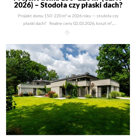
2026) – Stodoła czy płaski dach?
Różnica nawet 324 144 zł
Projekt domu 150–220 m² w 2026 roku — stodoła czy
płaski dach? Realne ceny 02.03.2026, koszt m²,
fundament, dach, ryzyko błędów Budowa domu 150–220
m² w 2026 roku w katalogu New-House kosztuje od 1 072
510 zł do 1 732 880 zł pod klucz (stan na 02.03.2026).
Różnica między nowoczesną stodołą a domem z płaskim
dachem przy podobnym metrażu może przekroczyć 324
144 zł. To nie detal. To decyzja finansowa. Jeżeli
rozważają Państwo projekt domu 150 m², 180 m² lub 200
m² — poniżej jest techniczne, konstrukcyjne i kosztowe
porównanie bez marketingowej waty. Krótkie
podsumowanie - decyzja w 90 sekund Nowoczesna
stodoła 150–180 m² = niższy koszt m² (ok. 6 273–7 414
zł/m²) i mniejszy obrys fundamentu. Dom 174 m² z płaskim
dachem = koszt m² ok. 8 027 zł i większy fundament +
większy strop. Najdroższe błędy przy stropodachu