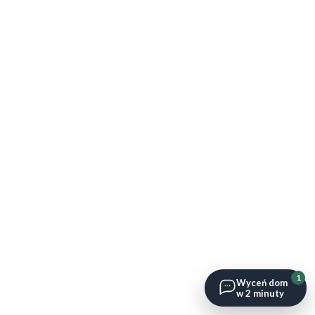
1
Wyceń dom
w 2 minuty